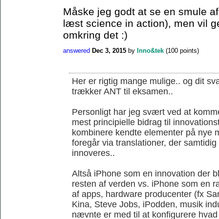
Måske jeg godt at se en smule af 
læst science in action), men vil 
omkring det :)
answered
Dec 3, 2015
by
Inno&tek
(
100
points)
Her er rigtig mange mulige.. og dit sva
trækker ANT til eksamen..
Personligt har jeg svært ved at komme
mest principielle bidrag til innovations
kombinere kendte elementer på nye m
foregår via translationer, der samtidi
innoveres..
Altså iPhone som en innovation der ble
resten af verden vs. iPhone som en r
af apps, hardware producenter (fx S
Kina, Steve Jobs, iPodden, musik indus
nævnte er med til at konfigurere hvad