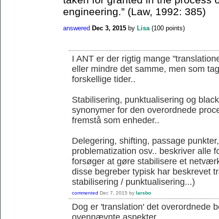
engineering.” (Law, 1992: 385)
answered
Dec 3, 2015
by
Lisa
(
100
points)
I ANT er der rigtig mange "translation
eller mindre det samme, men som tages 
forskellige tider..
Stabilisering, punktualisering og blac
synonymer for den overordnede proce
fremstå som enheder..
Delegering, shifting, passage punkter
problematization osv.. beskriver alle 
forsøger at gøre stabilisere et netværk
disse begreber typisk har beskrevet 
stabilisering / punktualisering...)
commented
Dec 7, 2015
by
larsbo
Dog er 'translation' det overordnede 
ovennævnte aspekter...