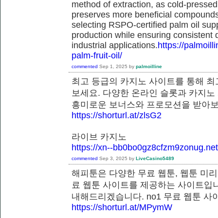
method of extraction, as cold-pressed
preserves more beneficial compounds. 
selecting RSPO-certified palm oil sup
production while ensuring consistent 
industrial applications.
https://palmoil
palm-fruit-oil/
commented
Sep 1, 2025
by
palmoilline
최고 등급의 카지노 사이트를 통해 최
보세요. 다양한 온라인 슬롯과 카지노
흥미로운 보너스와 프로모션을 받
https://shorturl.at/zlsG2
라이브 카지노
https://xn--bb0bo0gz8cfzm9zonug.net
commented
Sep 3, 2025
by
LiveCasino5489
해피툰은 다양한 무료 웹툰, 웹툰 미리
료 웹툰 사이트를 제공하는 사이트입니
내해드리겠습니다. no1 무료 웹툰
https://shorturl.at/MPymW