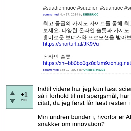
#suadiennuoc #suadien #suanuoc 
commented
Nov 17, 2024
by
DIENNUOC
최고 등급의 카지노 사이트를 통해 최
보세요. 다양한 온라인 슬롯과 카지노
흥미로운 보너스와 프로모션을 
https://shorturl.at/JK9Vu
온라인 슬롯
https://xn--bb0bo0gz8cfzm9zonug.net
commented
Sep 12, 2025
by
OnlineSlots303
Indtil videre har jeg kun læst scie
+1
så i forhold til mit spørgsmål, har
vote
citat, da jeg først får læst resten
Min undren bunder i, hvorfor er A
snakker om innovation?