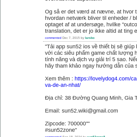
Og så er det værd at nævne, at hvor t
hvordan netværk bliver til enheder / 
optaget af at undersøge, hvilke "outc
translation, det er jo ikke altid at tin
commented
Dec 7, 2015
by
larsbo
"Tải app sun52 ios về thiết bị sẽ giú
với các siêu phẩm game chất lượng h
tính năng và dịch vụ giải trí 5 sao. N
hãy tham khảo ngay hướng dẫn của 
Xem thêm :
https://lovelydog4.com/ca
va-de-an-nhat/
Địa chỉ: 38 Đường Quang Minh, Gia T
Email: sun52.wiki@gmail.com
Zipcode: 700000""
#sun52zone"
commented
Sep 18, 2024
by
sun52zone8