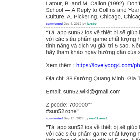
Latour, B. and M. Callon (1992). Don’
School — A Reply to Collins and Year
Culture. A. Pickering. Chicago, Chica
commented
Dec 4, 2015
by
larsbo
"Tải app sun52 ios về thiết bị sẽ giú
với các siêu phẩm game chất lượng h
tính năng và dịch vụ giải trí 5 sao. N
hãy tham khảo ngay hướng dẫn của 
Xem thêm :
https://lovelydog4.com/p
Địa chỉ: 38 Đường Quang Minh, Gia T
Email: sun52.wiki@gmail.com
Zipcode: 700000""
#sun52zone"
commented
Sep 15, 2024
by
sun52zone8
"Tải app sun52 ios về thiết bị sẽ giú
với các siêu phẩm game chất lượng h