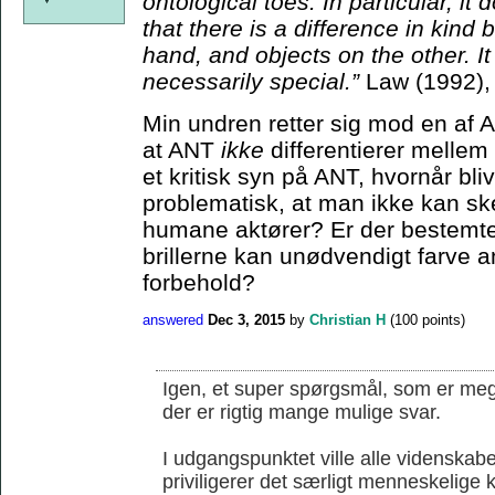
ontological toes. In particular, it
that there is a difference in kin
hand, and objects on the other. I
necessarily special.”
Law (1992),
Min undren retter sig mod en af 
at ANT
ikke
differentierer melle
et kritisk syn på ANT, hvornår bli
problematisk, at man ikke kan s
humane aktører? Er der bestemte 
brillerne kan unødvendigt farve an
forbehold?
answered
Dec 3, 2015
by
Christian H
(
100
points)
Igen, et super spørgsmål, som er mege
der er rigtig mange mulige svar.
I udgangspunktet ville alle videnskab
priviligerer det særligt menneskelige k