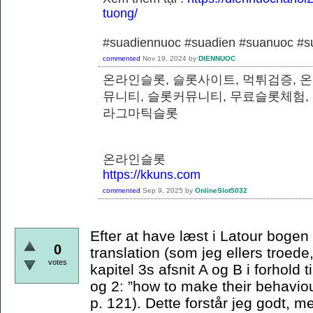
tuong/
#suadiennuoc #suadien #suanuoc 
commented
Nov 19, 2024
by
DIENNUOC
온라인슬롯, 슬롯사이트, 먹튀검증, 
뮤니티, 슬롯커뮤니티, 무료슬롯체험,
라그마틱슬롯
온라인슬롯
https://kkuns.com
commented
Sep 9, 2025
by
OnlineSlot5032
Efter at have læst i Latour bogen e
0
translation (som jeg ellers troede,
votes
kapitel 3s afsnit A og B i forhold t
og 2: ”how to make their behaviou
p. 121). Dette forstår jeg godt, m