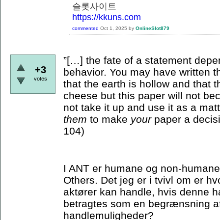
슬롯사이트
https://kkuns.com
commented
Oct 1, 2025
by
OnlineSlot879
”[…] the fate of a statement depe
+3
behavior. You may have written th
votes
that the earth is hollow and that
cheese but this paper will not bec
not take it up and use it as a matt
them
to make
your
paper a decisi
104)
I ANT er humane og non-humane ak
Others. Det jeg er i tvivl om er 
aktører kan handle, hvis denne ha
betragtes som en begrænsning a
handlemuligheder?