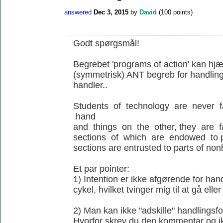
answered
Dec 3, 2015
by
David
(
100
points)
Godt spørgsmål!
Begrebet 'programs of action' kan hjæl
(symmetrisk) ANT begreb for handling
handler..
Students of technology are never 
hand
and things on the other, they are 
sections of which are endowed to p
sections are entrusted to parts of no
Et par pointer:
1) Intention er ikke afgørende for ha
cykel, hvilket tvinger mig til at gå elle
2) Man kan ikke "adskille" handlingsfo
Hvorfor skrev du den kommentar og ik