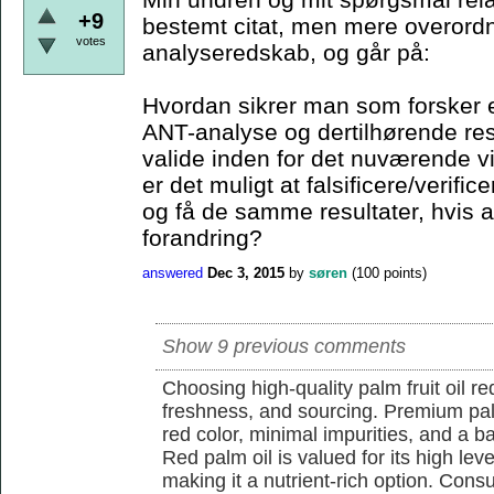
+9
bestemt citat, men mere overordn
votes
analyseredskab, og går på:
Hvordan sikrer man som forsker e
ANT-analyse og dertilhørende resu
valide inden for det nuværende 
er det muligt at falsificere/verif
og få de samme resultater, hvis a
forandring?
answered
Dec 3, 2015
by
søren
(
100
points)
Show 9 previous comments
Choosing high-quality palm fruit oil req
freshness, and sourcing. Premium pal
red color, minimal impurities, and a b
Red palm oil is valued for its high lev
making it a nutrient-rich option. Con