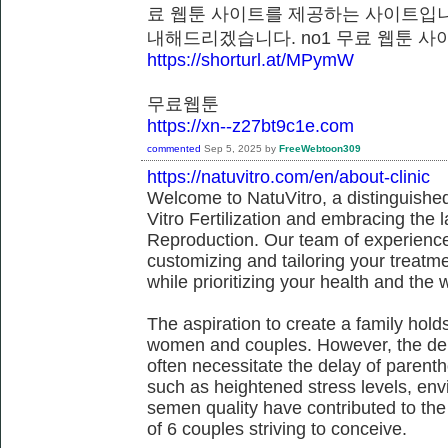
료 웹툰 사이트를 제공하는 사이트입니
내해드리겠습니다. no1 무료 웹툰
https://shorturl.at/MPymW
무료웹툰
https://xn--z27bt9c1e.com
commented
Sep 5, 2025
by
FreeWebtoon309
https://natuvitro.com/en/about-clinic
Welcome to NatuVitro, a distinguished fe
Vitro Fertilization and embracing the
Reproduction. Our team of experienced
customizing and tailoring your treatm
while prioritizing your health and the 
The aspiration to create a family hol
women and couples. However, the dem
often necessitate the delay of parent
such as heightened stress levels, env
semen quality have contributed to the
of 6 couples striving to conceive.