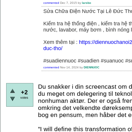
commented
Dec 7, 2015
by
larsbo
Sửa Chữa Điện Nước Tại Lê Đức Th
Kiểm tra hệ thống điện , kiểm tra hệ
nước, lavabor, máy bơm , bình nóng 
Xem thêm tại :
https://diennuochanoi
duc-tho/
#suadiennuoc #suadien #suanuoc 
commented
Nov 14, 2024
by
DIENNUOC
Du snakker i din screencast om d
+2
du meget om delegering til teknol
votes
nonhuman aktør. Der er også frem
omkring det velkendte døreksempe
bog en pensum, men håber det er
"I will define this transformation o