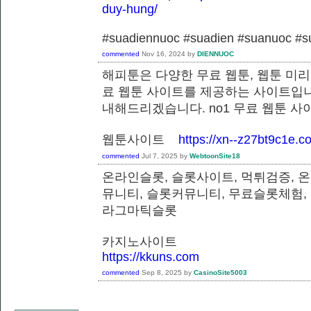
duy-hung/
#suadiennuoc #suadien #suanuoc 
commented
Nov 16, 2024
by
DIENNUOC
해피툰은 다양한 무료 웹툰, 웹툰 미리
료 웹툰 사이트를 제공하는 사이트입니
내해드리겠습니다. no1 무료 웹툰 
웹툰사이트
https://xn--z27bt9c1e.c
commented
Jul 7, 2025
by
WebtoonSite18
온라인슬롯, 슬롯사이트, 먹튀검증, 
뮤니티, 슬롯커뮤니티, 무료슬롯체험,
라그마틱슬롯
카지노사이트
https://kkuns.com
commented
Sep 8, 2025
by
CasinoSite5003