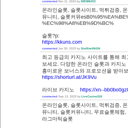
commented
Nov 11, 2024
by
DIENNUOC
온라인슬롯, 슬롯사이트, 먹튀검증, 
뮤니티, 슬롯커뮤esB0%95%EA%BE%
%EC%98%A8%EB%9D%BC%
슬롯?p:
https://kkuns.com
commented
Jun 30, 2025
by
SlotSite08436
최고 등급의 카지노 사이트를 통해 최
보세요. 다양한 온라인 슬롯과 카지노
흥미로운 보너스와 프로모션을 받
https://shorturl.at/JK9Vu
라이브 카지노
https://xn--bb0bo0g
commented
Sep 13, 2025
by
LiveCasino326
온라인슬롯, 슬롯사이트, 먹튀검증, 
뮤니티, 슬롯커뮤니티, 무료슬롯체험,
라그마틱슬롯