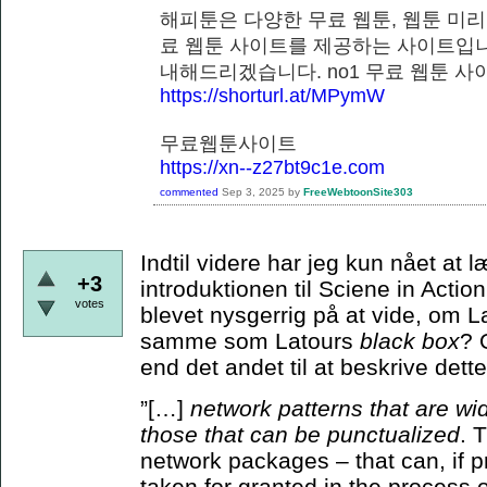
해피툰은 다양한 무료 웹툰, 웹툰 미리
료 웹툰 사이트를 제공하는 사이트입니
내해드리겠습니다. no1 무료 웹
https://shorturl.at/MPymW
무료웹툰사이트
https://xn--z27bt9c1e.com
commented
Sep 3, 2025
by
FreeWebtoonSite303
Indtil videre har jeg kun nået at
+3
introduktionen til Sciene in Actio
votes
blevet nysgerrig på at vide, om 
samme som Latours
black box
? 
end det andet til at beskrive de
”[…]
network patterns that are wi
those that can be punctualized
. 
network packages – that can, if p
taken for granted in the process