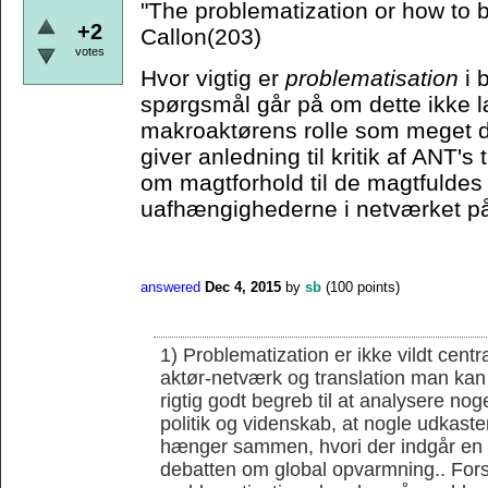
"The problematization or how to
+2
Callon(203)
votes
Hvor vigtig er
problematisation
i 
spørgsmål går på om dette ikke læ
makroaktørens rolle som meget d
giver anledning til kritik af ANT'
om magtforhold til de magtfuldes 
uafhængighederne i netværket på
answered
Dec 4, 2015
by
sb
(
100
points)
1) Problematization er ikke vildt cent
aktør-netværk og translation man kan 
rigtig godt begreb til at analysere noge
politik og videnskab, at nogle udkaster
hænger sammen, hvori der indgår en r
debatten om global opvarmning.. Forsk