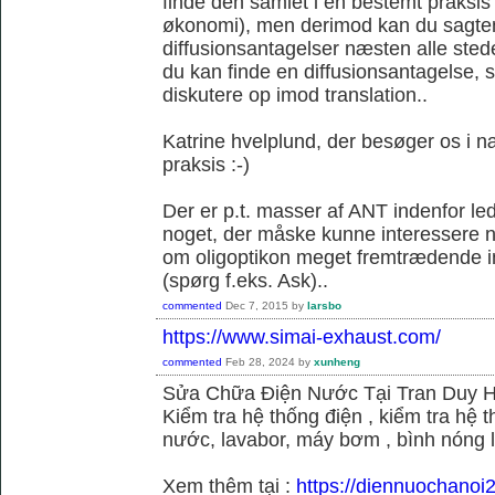
finde den samlet i en bestemt praksis
økonomi), men derimod kan du sagtens 
diffusionsantagelser næsten alle sted
du kan finde en diffusionsantagelse, s
diskutere op imod translation..
Katrine hvelplund, der besøger os i 
praksis :-)
Der er p.t. masser af ANT indenfor le
noget, der måske kunne interessere no
om oligoptikon meget fremtrædende i
(spørg f.eks. Ask)..
commented
Dec 7, 2015
by
larsbo
https://www.simai-exhaust.com/
commented
Feb 28, 2024
by
xunheng
Sửa Chữa Điện Nước Tại Tran Duy 
Kiểm tra hệ thống điện , kiểm tra hệ
nước, lavabor, máy bơm , bình nóng 
Xem thêm tại :
https://diennuochanoi