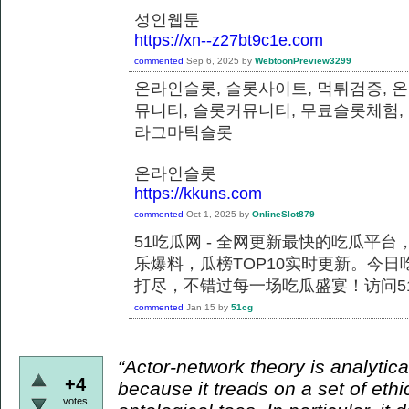
성인웹툰
https://xn--z27bt9c1e.com
commented
Sep 6, 2025
by
WebtoonPreview3299
온라인슬롯, 슬롯사이트, 먹튀검증, 
뮤니티, 슬롯커뮤니티, 무료슬롯체험,
라그마틱슬롯
온라인슬롯
https://kkuns.com
commented
Oct 1, 2025
by
OnlineSlot879
51吃瓜网 - 全网更新最快的吃瓜平
乐爆料，瓜榜TOP10实时更新。今
打尽，不错过每一场吃瓜盛宴！访问51
commented
Jan 15
by
51cg
“Actor-network theory is analytical
+4
because it treads on a set of ethi
votes