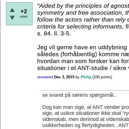
"Aided by the principles
of agnost
+2
symmetry and free association, t
votes
follow the actors rather than rely
criteria for
selecting informants, f
s. 84. ll. 3-5.
Jeg vil gerne have en uddybning 
således (forhåbentlig) komme nær
hvordan man som forsker kan for
situationer i et ANT-studie / sikre 
answered
Dec 3, 2015
by
Philip
(
100
points)
se svaret på sørens spørgsmål..
Dog kan man sige, at ANT vender prob
sige, at usikre situationer ikke skal "
videnskab, men derimod at videnskab
usikkerheden og flertydigheden.. ANT