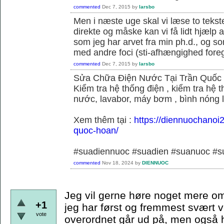
commented
Dec 7, 2015
by
larsbo
Men i næste uge skal vi læse to tekst
direkte og måske kan vi få lidt hjælp 
som jeg har arvet fra min ph.d., og s
med andre foci (sti-afhængighed foregå
commented
Dec 7, 2015
by
larsbo
Sửa Chữa Điện Nước Tại Trần Quốc
Kiểm tra hệ thống điện , kiểm tra hệ
nước, lavabor, máy bơm , bình nóng 
Xem thêm tại :
https://diennuochanoi
quoc-hoan/
#suadiennuoc #suadien #suanuoc 
commented
Nov 18, 2024
by
DIENNUOC
Jeg vil gerne høre noget mere om
+1
jeg har først og fremmest svært v
vote
overordnet går ud på, men også hvi