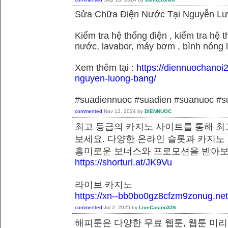
Sửa Chữa Điện Nước Tại Nguyễn L
Kiểm tra hệ thống điện , kiểm tra hệ
nước, lavabor, máy bơm , bình nóng 
Xem thêm tại :
https://diennuochanoi
nguyen-luong-bang/
#suadiennuoc #suadien #suanuoc 
commented
Nov 12, 2024
by
DIENNUOC
최고 등급의 카지노 사이트를 통해 최
보세요. 다양한 온라인 슬롯과 카지노
흥미로운 보너스와 프로모션을 받
https://shorturl.at/JK9Vu
라이브 카지노
https://xn--bb0bo0gz8cfzm9zonug.net
commented
Jul 2, 2025
by
LiveCasino326
해피툰은 다양한 무료 웹툰, 웹툰 미리