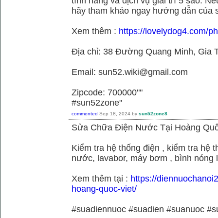
tính năng và dịch vụ giải trí 5 sao. N
hãy tham khảo ngay hướng dẫn của 
Xem thêm :
https://lovelydog4.com/p
Địa chỉ: 38 Đường Quang Minh, Gia T
Email: sun52.wiki@gmail.com
Zipcode: 700000""
#sun52zone"
commented
Sep 18, 2024
by
sun52zone8
Sửa Chữa Điện Nước Tại Hoàng Quố
Kiểm tra hệ thống điện , kiểm tra hệ
nước, lavabor, máy bơm , bình nóng 
Xem thêm tại :
https://diennuochanoi
hoang-quoc-viet/
#suadiennuoc #suadien #suanuoc 