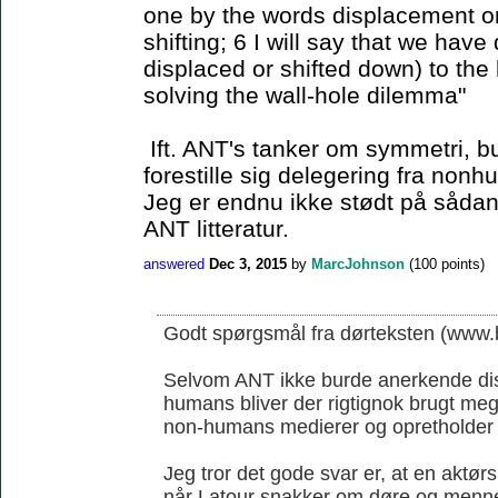
one by the words displacement or 
shifting; 6 I will say that we have
displaced or shifted down) to the 
solving the wall-hole dilemma"
Ift. ANT's tanker om symmetri, b
forestille sig delegering fra non
Jeg er endnu ikke stødt på sådan 
ANT litteratur.
answered
Dec 3, 2015
by
MarcJohnson
(
100
points)
Godt spørgsmål fra dørteksten (www.b
Selvom ANT ikke burde anerkende di
humans bliver der rigtignok brugt me
non-humans medierer og opretholder
Jeg tror det gode svar er, at en aktørs
når Latour snakker om døre og menn