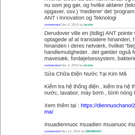
nu som jeg gør, og hvilke aktører (teks
opgaver, osv.) 'medierer' det 'program o
ANT i Innovation og Teknologi
commented
Dec 4, 2015
by
larsbo
Derudover ville en (tidlig) ANT pointe 
optagede af at translatere hinanden, hvi
hinanden i deres netværk, hvilket "be
handlemuligheder.. det gælder også f
mavesæk, fordøjelsessystem, bakterie
commented
Dec 4, 2015
by
larsbo
Sửa Chữa Điện Nước Tại Kim Mã
Kiểm tra hệ thống điện , kiểm tra hệ
nước, lavabor, máy bơm , bình nóng 
Xem thêm tại :
https://diennuochanoi
ma/
#suadiennuoc #suadien #suanuoc 
commented
Nov 13, 2024
by
DIENNUOC