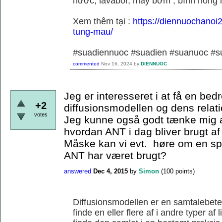
nước, lavabor, máy bơm , bình nóng 
Xem thêm tại :
https://diennuochanoi
tung-mau/
#suadiennuoc #suadien #suanuoc 
commented
Nov 16, 2024
by
DIENNUOC
Jeg er interesseret i at få en bedr
+2
diffusionsmodellen og dens relati
votes
Jeg kunne også godt tænke mig a
hvordan ANT i dag bliver brugt af
Måske kan vi evt. høre om en s
ANT har været brugt?
answered
Dec 4, 2015
by
Simon
(
100
points)
Diffusionsmodellen er en samtalebete
finde en eller flere af i andre typer af 