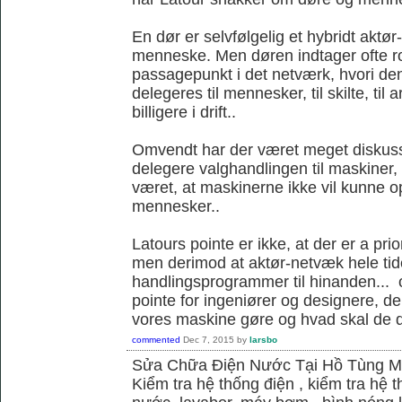
En dør er selvfølgelig et hybridt akt
menneske. Men døren indtager ofte ro
passagepunkt i det netværk, hvori d
delegeres til mennesker, til skilte, til
billigere i drift..
Omvendt har der været meget diskus
delegere valghandlingen til maskiner,
været, at maskinerne ikke vil kunne
mennesker..
Latours pointe er ikke, at der er a pri
men derimod at aktør-netvæk hele tide
handlingsprogrammer til hinanden... o
pointe for ingeniører og designere, de
vores maskine gøre og hvad skal de 
commented
Dec 7, 2015
by
larsbo
Sửa Chữa Điện Nước Tại Hồ Tùng 
Kiểm tra hệ thống điện , kiểm tra hệ