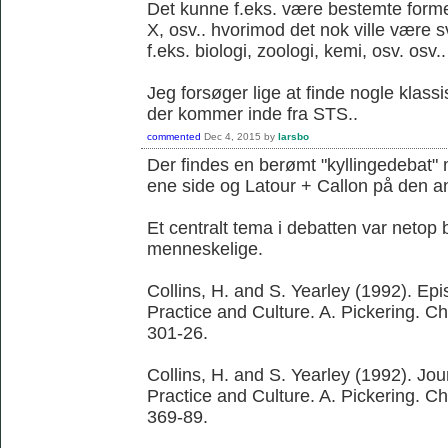
Det kunne f.eks. være bestemte former 
X, osv.. hvorimod det nok ville være 
f.eks. biologi, zoologi, kemi, osv. osv..
Jeg forsøger lige at finde nogle klassi
der kommer inde fra STS..
commented
Dec 4, 2015
by
larsbo
Der findes en berømt "kyllingedebat"
ene side og Latour + Callon på den a
Et centralt tema i debatten var netop 
menneskelige.
Collins, H. and S. Yearley (1992). Ep
Practice and Culture. A. Pickering. C
301-26.
Collins, H. and S. Yearley (1992). Jo
Practice and Culture. A. Pickering. C
369-89.