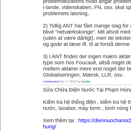
problematizations hvad angår probleme
i-lande, videnskaben, FN, osv. skal spi
problemets løsning..
2) Tidlig ANT har fået mange slag fo
blive "netværkskonge". Mit afsnit med 
(uden at være dårligt), men de tekster 
og gode at læse ift. til at forstå denne k
3) I ANT findes der ingen makro aktør
type som hos Foucault, altså noget der
mellem aktører mere end noget der be
Globaliseringen, Mærsk, LLR, osv..
commented
Dec 7, 2015
by
larsbo
Sửa Chữa Điện Nước Tại Phạm Hùn
Kiểm tra hệ thống điện , kiểm tra hệ
nước, lavabor, máy bơm , bình nóng 
Xem thêm tại :
https://diennuochano
hung/