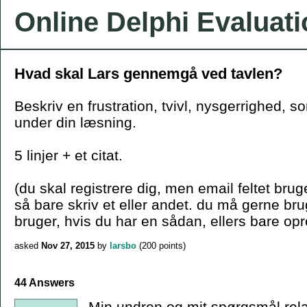
Online Delphi Evaluat
Hvad skal Lars gennemgå ved tavlen?
Beskriv en frustration, tvivl, nysgerrighed, s
under din læsning.
5 linjer + et citat.
(du skal registrere dig, men email feltet bruge
så bare skriv et eller andet. du må gerne b
bruger, hvis du har en sådan, ellers bare opr
asked
Nov 27, 2015
by
larsbo
(
200
points)
44 Answers
Min undren og mit spørgsmål relate