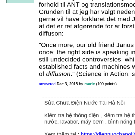
forhold til ANT og translationsmo
Grunden til at jeg har valgt neden
gerne vil have forklaret det med J
at det er ret afgørende for at for
diffuson:
"Once more, our old friend Janus 
once; the right side is speaking i
still undecided controversies, whi
established facts and machines w
of
diffusion
." (Science in Action, 
answered
Dec 3, 2015
by
marie
(
100
points)
Sửa Chữa Điện Nước Tại Hà Nội
Kiểm tra hệ thống điện , kiểm tra hệ
nước, lavabor, máy bơm , bình nóng 
Xem thêm tại :
https://diennuochano