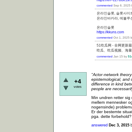
commented
Sep 6, 2025
온라인슬롯, 슬롯사이트
온라인바카라, 에볼루
온라인슬롯
https://kkuns.com
commented
Oct 1, 2025
51吃瓜网 - 全网更
吃瓜、吃瓜视频、海量
commented
Jan 15
by
51
“Actor-network theory i
epistemological, and on
+4
difference in kind be
votes
people are necessaril
Min undren retter si
mellem mennesker og o
nogensinde) problema
Er der bestemte situat
pga. dette forbehold
answered
Dec 3, 2015