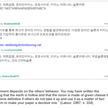
, 먹튀검증, 온라인카지노, 토토사이트, 카지노 커뮤니티, 슬롯커뮤
%BC-%EC%98%A8%EB%9D%BC%
by
SlotSite08436
이트를 통해 최고의 온라인 카지노 경험을 발견해보세요. 다양한 온라인 슬롯과 카지
지금 가입하여 흥미로운 보너스와 프로모션을 받아보세요!
Vu
://xn--bb0bo0gz8cfzm9zonug.net
5
by
LiveCasino326
, 먹튀검증, 온라인카지노, 토토사이트, 카지노 커뮤니티, 슬롯커뮤니티, 무료슬롯체험
루션카지노, 프라그마틱슬롯
by
OnlineSlot879
atement depends on the others’ behavior. You may have written the
ing that the earth is hollow and that the moon is made of green cheese 
ome definitive if others do not take it up and use it as a matter of fact
em
to make
your
paper a decisive one.” (Latour, 1987, s. 104)