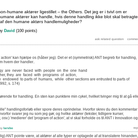
-humane aktører ligestillet – the Others. Det jeg er i tvivl om er
umane aktører kan handle, hvis denne handling ikke blot skal betragte
af den humane aktørs handlemuligheder?
by
David
(
100
points)
action' kan hjælpe os (håber jeg). Det er et (symmetrisk) ANT begreb for handling,
em hvem der handler..
ogy are never faced with people on the one hand
her, they are faced with programs of action,
 endowed to parts of humans, while other sections are entrusted to parts of
992, s. 174)
gørende for handling. En sten kan punktere min cykel, hvilket tvinger mig til at gå ell
ille" handlingsforløb eller spore deres oprindelse. Hvorfor skrev du den kommentar
orfor svarer jeg nu som jeg gør, og hvilke aktører (tekster, tidligere kurser,
sv.) 'medierer' det 'program of action', at vi skal forholde os til ANT i Innovation og
by
larsbo
lig) ANT pointe være, at aktører af alle typer er optagede af at translatere hinanden,