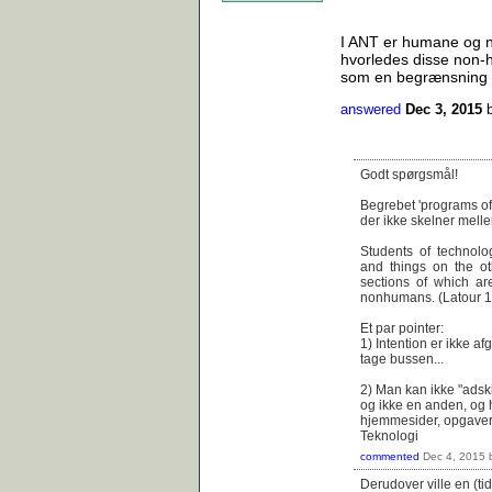
I ANT er humane og non
hvorledes disse non-h
som en begrænsning 
answered
Dec 3, 2015
Godt spørgsmål!
Begrebet 'programs of 
der ikke skelner mell
Students of technol
and things on the ot
sections of which are
nonhumans. (Latour 1
Et par pointer:
1) Intention er ikke af
tage bussen...
2) Man kan ikke "adsk
og ikke en anden, og hv
hjemmesider, opgaver, o
Teknologi
commented
Dec 4, 2015
Derudover ville en (tid