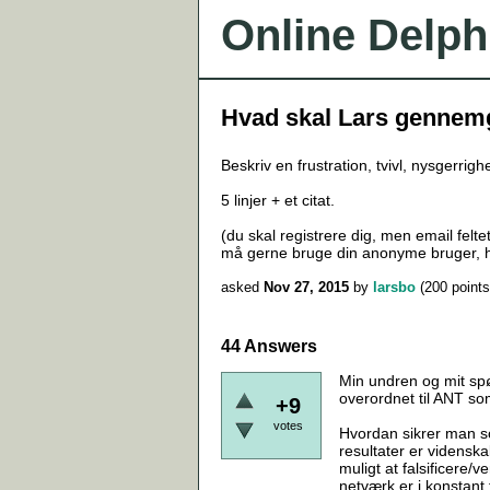
Online Delph
Hvad skal Lars gennemg
Beskriv en frustration, tvivl, nysgerri
5 linjer + et citat.
(du skal registrere dig, men email feltet
må gerne bruge din anonyme bruger, hv
asked
Nov 27, 2015
by
larsbo
(
200
points
44 Answers
Min undren og mit spør
overordnet til ANT so
+9
votes
Hvordan sikrer man so
resultater er vidensk
muligt at falsificere/
netværk er i konstant