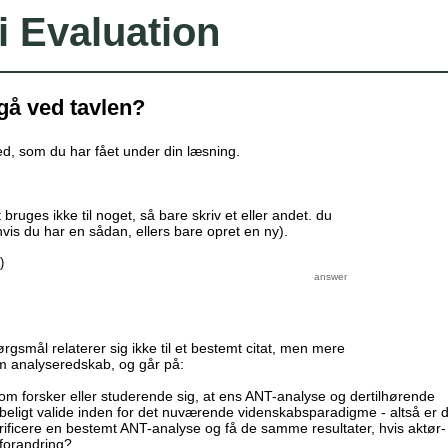
i Evaluation
å ved tavlen?
ghed, som du har fået under din læsning.
 bruges ikke til noget, så bare skriv et eller andet. du
is du har en sådan, ellers bare opret en ny).
)
gsmål relaterer sig ikke til et bestemt citat, men mere
m analyseredskab, og går på:
m forsker eller studerende sig, at ens ANT-analyse og dertilhørende
abeligt valide inden for det nuværende videnskabsparadigme - altså er 
verificere en bestemt ANT-analyse og få de samme resultater, hvis aktør-
 forandring?