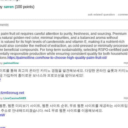
by
søren
(
100
points)
ments
palm fruit oil requires careful attention to purity, freshness, and sourcing. Premium
a natural golden-red color, minimal impurities, and a balanced aroma without
 is valued for its high levels of carotenoids and vitamin E, making it a nutrient-rich
uld also consider the method of extraction, as cold-pressed or minimally process
re beneficial compounds. For long-term sustainability, selecting RSPO-certified pa
ntally responsible production while ensuring consistent quality for both household
ions.
https://palmoilline.com/how-to-choose-high-quality-palm-fruit-oil/
by
palmoilline
이트를 통해 최고의 온라인 카지노 경험을 발견해보세요. 다양한 온라인 슬롯과 카지
지금 가입하여 흥미로운 보너스와 프로모션을 받아보세요!
2
8cfzm9zonug.net
by
LiveCasino5489
웹툰, 웹툰 미리보기 사이트, 웹툰 사이트 순위, 무료 웹툰 사이트를 제공하는 사이트
른 주소로 안내해드리겠습니다. no1 무료 웹툰 사이트를 이용해보세요.
PymW
.com