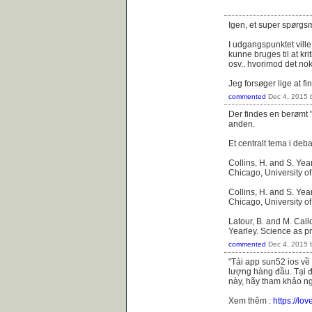
Igen, et super spørgsm
I udgangspunktet ville
kunne bruges til at kr
osv.. hvorimod det nok 
Jeg forsøger lige at f
commented
Dec 4, 2015
Der findes en berømt 
anden.
Et centralt tema i deb
Collins, H. and S. Yea
Chicago, University o
Collins, H. and S. Yea
Chicago, University o
Latour, B. and M. Cal
Yearley. Science as pr
commented
Dec 4, 2015
"Tải app sun52 ios về
lượng hàng đầu. Tại đ
này, hãy tham khảo n
Xem thêm :
https://lo