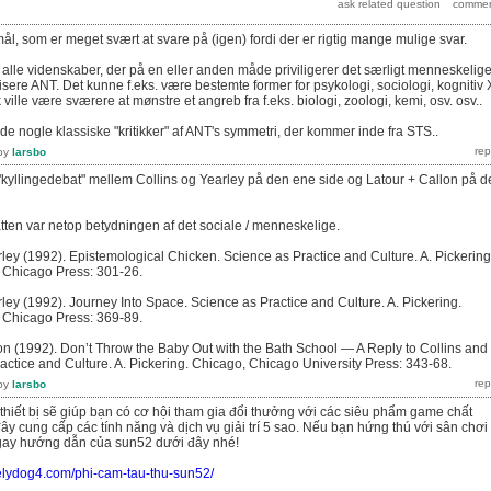
ål, som er meget svært at svare på (igen) fordi der er rigtig mange mulige svar.
 alle videnskaber, der på en eller anden måde priviligerer det særligt menneskelig
itisere ANT. Det kunne f.eks. være bestemte former for psykologi, sociologi, kognitiv 
ville være sværere at mønstre et angreb fra f.eks. biologi, zoologi, kemi, osv. osv..
inde nogle klassiske "kritikker" af ANT's symmetri, der kommer inde fra STS..
by
larsbo
"kyllingedebat" mellem Collins og Yearley på den ene side og Latour + Callon på d
atten var netop betydningen af det sociale / menneskelige.
rley (1992). Epistemological Chicken. Science as Practice and Culture. A. Pickering
f Chicago Press: 301-26.
rley (1992). Journey Into Space. Science as Practice and Culture. A. Pickering.
f Chicago Press: 369-89.
lon (1992). Don’t Throw the Baby Out with the Bath School — A Reply to Collins and
actice and Culture. A. Pickering. Chicago, Chicago University Press: 343-68.
by
larsbo
 thiết bị sẽ giúp bạn có cơ hội tham gia đổi thưởng với các siêu phẩm game chất
ây cung cấp các tính năng và dịch vụ giải trí 5 sao. Nếu bạn hứng thú với sân chơi
gay hướng dẫn của sun52 dưới đây nhé!
velydog4.com/phi-cam-tau-thu-sun52/