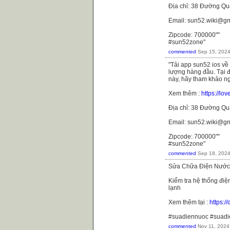
Địa chỉ: 38 Đường Qu
Email: sun52.wiki@g
Zipcode: 700000""
#sun52zone"
commented
Sep 15, 202
"Tải app sun52 ios về
lượng hàng đầu. Tại đ
này, hãy tham khảo n
Xem thêm :
https://l
Địa chỉ: 38 Đường Qu
Email: sun52.wiki@g
Zipcode: 700000""
#sun52zone"
commented
Sep 18, 202
Sửa Chữa Điện Nước 
Kiểm tra hệ thống điệ
lạnh
Xem thêm tại :
https:
#suadiennuoc #suad
commented
Nov 11, 2024