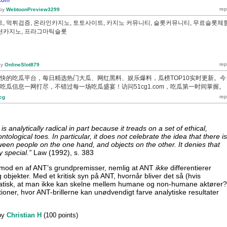
by
WebtoonPreview3299
, 먹튀검증, 온라인카지노, 토토사이트, 카지노 커뮤니티, 슬롯커뮤니티, 무료슬롯체험
션카지노, 프라그마틱슬롯
by
OnlineSlot879
新最快的吃瓜平台，每日精选热门大瓜、网红黑料、娱乐爆料，瓜榜TOP10实时更新。今
吃瓜信息一网打尽，不错过每一场吃瓜盛宴！访问51cg1.com，吃瓜第一时间掌握。
cg
s analytically radical in part because it treads on a set of ethical,
tological toes. In particular, it does not celebrate the idea that there i
tween people on the one hand, and objects on the other. It denies that
y special.”
Law (1992), s. 383
g mod en af ANT’s grundpremisser, nemlig at ANT
ikke
differentierer
bjekter. Med et kritisk syn på ANT, hvornår bliver det så (hvis
tisk, at man ikke kan skelne mellem humane og non-humane aktører?
ioner, hvor ANT-brillerne kan unødvendigt farve analytiske resultater
?
by
Christian H
(
100
points)