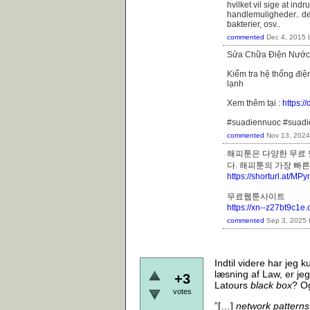
hvilket vil sige at in
handlemuligheder.. de
bakterier, osv..
commented
Dec 4, 2015
Sửa Chữa Điện Nước
Kiểm tra hệ thống điệ
lạnh
Xem thêm tại :
https:
#suadiennuoc #suad
commented
Nov 13, 2024
해피툰은 다양한 무료 
다. 해피툰의 가장 
https://shorturl.at/M
무료웹툰사이트
https://xn--z27bt9c1e
commented
Sep 3, 2025
Indtil videre har jeg 
læsning af Law, er je
+3
Latours
black box
? O
votes
”[…]
network patterns