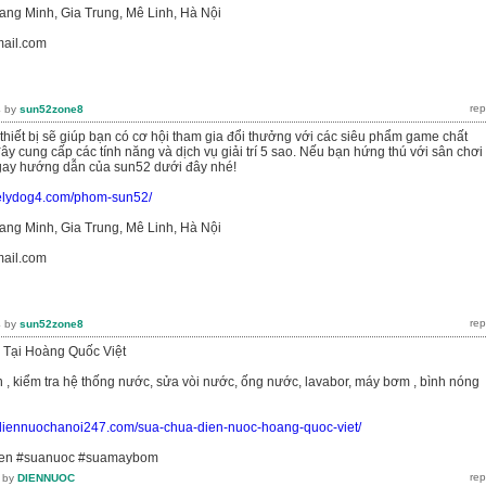
ang Minh, Gia Trung, Mê Linh, Hà Nội
mail.com
4
by
sun52zone8
 thiết bị sẽ giúp bạn có cơ hội tham gia đổi thưởng với các siêu phẩm game chất
ây cung cấp các tính năng và dịch vụ giải trí 5 sao. Nếu bạn hứng thú với sân chơi
gay hướng dẫn của sun52 dưới đây nhé!
ovelydog4.com/phom-sun52/
ang Minh, Gia Trung, Mê Linh, Hà Nội
mail.com
4
by
sun52zone8
Tại Hoàng Quốc Việt
n , kiểm tra hệ thống nước, sửa vòi nước, ống nước, lavabor, máy bơm , bình nóng
//diennuochanoi247.com/sua-chua-dien-nuoc-hoang-quoc-viet/
ien #suanuoc #suamaybom
by
DIENNUOC