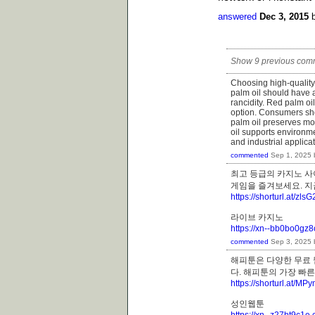
answered
Dec 3, 2015
Show 9 previous com
Choosing high-quality 
palm oil should have 
rancidity. Red palm oil
option. Consumers sho
palm oil preserves mo
oil supports environme
and industrial applicat
commented
Sep 1, 2025
최고 등급의 카지노 사
게임을 즐겨보세요. 
https://shorturl.at/zlsG
라이브 카지노
https://xn--bb0bo0gz
commented
Sep 3, 2025
해피툰은 다양한 무료 
다. 해피툰의 가장 빠
https://shorturl.at/M
성인웹툰
https://xn--z27bt9c1e