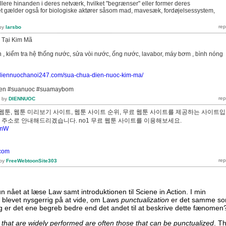
drullere hinanden i deres netværk, hvilket "begrænser" eller former deres
t gælder også for biologiske aktører såsom mad, mavesæk, fordøjelsessystem,
by
larsbo
 Tại Kim Mã
n , kiểm tra hệ thống nước, sửa vòi nước, ống nước, lavabor, máy bơm , bình nóng
//diennuochanoi247.com/sua-chua-dien-nuoc-kim-ma/
ien #suanuoc #suamaybom
by
DIENNUOC
웹툰, 웹툰 미리보기 사이트, 웹툰 사이트 순위, 무료 웹툰 사이트를 제공하는 사이트
빠른 주소로 안내해드리겠습니다. no1 무료 웹툰 사이트를 이용해보세요.
PymW
.com
by
FreeWebtoonSite303
kun nået at læse Law samt introduktionen til Sciene in Action. I min
g blevet nysgerrig på at vide, om Laws
punctualization
er det samme s
g er det ene begreb bedre end det andet til at beskrive dette fænomen
 that are widely performed are often those that can be punctualized
. Th