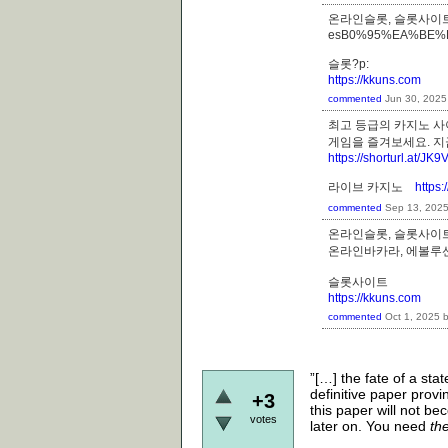
온라인슬롯, 슬롯사이트
esB0%95%EA%BE
슬롯?p:
https://kkuns.com
commented
Jun 30, 2025
최고 등급의 카지노 사
게임을 즐겨보세요. 
https://shorturl.at/JK9
라이브 카지노
https
commented
Sep 13, 202
온라인슬롯, 슬롯사이트
온라인바카라, 에볼
슬롯사이트
https://kkuns.com
commented
Oct 1, 2025
”[…] the fate of a st
definitive paper prov
+3
this paper will not bec
votes
later on. You need
th