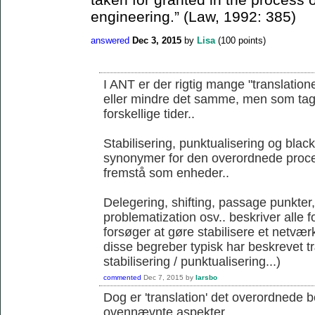
engineering.” (Law, 1992: 385)
answered
Dec 3, 2015
by
Lisa
(
100
points)
I ANT er der rigtig mange "translation
eller mindre det samme, men som tages 
forskellige tider..
Stabilisering, punktualisering og blac
synonymer for den overordnede proce
fremstå som enheder..
Delegering, shifting, passage punkter
problematization osv.. beskriver alle 
forsøger at gøre stabilisere et netværk
disse begreber typisk har beskrevet 
stabilisering / punktualisering...)
commented
Dec 7, 2015
by
larsbo
Dog er 'translation' det overordnede 
ovennævnte aspekter...