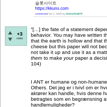
슬롯사이트
https://kkuns.com
commented
Oct 1, 2025
by
OnlineSlot879
”[…] the fate of a statement depe
+3
behavior. You may have written th
votes
that the earth is hollow and that
cheese but this paper will not bec
not take it up and use it as a matt
them
to make
your
paper a decisi
104)
I ANT er humane og non-humane ak
Others. Det jeg er i tvivl om er 
aktører kan handle, hvis denne ha
betragtes som en begrænsning a
handlemuligheder?