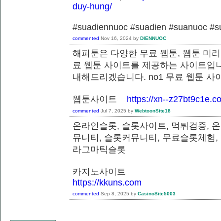
duy-hung/
#suadiennuoc #suadien #suanuoc 
commented
Nov 16, 2024
by
DIENNUOC
해피툰은 다양한 무료 웹툰, 웹툰 미리
료 웹툰 사이트를 제공하는 사이트입니
내해드리겠습니다. no1 무료 웹툰 
웹툰사이트
https://xn--z27bt9c1e.c
commented
Jul 7, 2025
by
WebtoonSite18
온라인슬롯, 슬롯사이트, 먹튀검증, 
뮤니티, 슬롯커뮤니티, 무료슬롯체험,
라그마틱슬롯
카지노사이트
https://kkuns.com
commented
Sep 8, 2025
by
CasinoSite5003