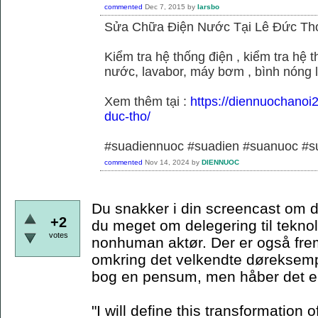
commented
Dec 7, 2015
by
larsbo
Sửa Chữa Điện Nước Tại Lê Đức Th
Kiểm tra hệ thống điện , kiểm tra hệ
nước, lavabor, máy bơm , bình nóng 
Xem thêm tại :
https://diennuochanoi
duc-tho/
#suadiennuoc #suadien #suanuoc 
commented
Nov 14, 2024
by
DIENNUOC
Du snakker i din screencast om d
+2
du meget om delegering til teknol
votes
nonhuman aktør. Der er også frem
omkring det velkendte døreksempe
bog en pensum, men håber det er
"I will define this transformation o