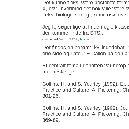
Det kunne f.eks. være bestemte former 
X, osv.. hvorimod det nok ville være 
f.eks. biologi, zoologi, kemi, osv. osv..
Jeg forsøger lige at finde nogle klassi
der kommer inde fra STS..
commented
Dec 4, 2015
by
larsbo
Der findes en berømt "kyllingedebat"
ene side og Latour + Callon på den a
Et centralt tema i debatten var netop 
menneskelige.
Collins, H. and S. Yearley (1992). Ep
Practice and Culture. A. Pickering. C
301-26.
Collins, H. and S. Yearley (1992). Jo
Practice and Culture. A. Pickering. C
369-89.