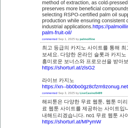
method of extraction, as cold-pressed
preserves more beneficial compounds. 
selecting RSPO-certified palm oil sup
production while ensuring consistent 
industrial applications.
https://palmoil
palm-fruit-oil/
commented
Sep 1, 2025
by
palmoilline
최고 등급의 카지노 사이트를 통해 최
보세요. 다양한 온라인 슬롯과 카지노
흥미로운 보너스와 프로모션을 받
https://shorturl.at/zlsG2
라이브 카지노
https://xn--bb0bo0gz8cfzm9zonug.net
commented
Sep 3, 2025
by
LiveCasino5489
해피툰은 다양한 무료 웹툰, 웹툰 미리
료 웹툰 사이트를 제공하는 사이트입니
내해드리겠습니다. no1 무료 웹툰
https://shorturl.at/MPymW