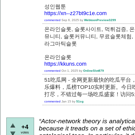
성인웹툰
https://xn--z27bt9c1e.com
commented
Sep 6, 2025
by
WebtoonPreview3299
온라인슬롯, 슬롯사이트, 먹튀검증, 
뮤니티, 슬롯커뮤니티, 무료슬롯체험,
라그마틱슬롯
온라인슬롯
https://kkuns.com
commented
Oct 1, 2025
by
OnlineSlot879
51吃瓜网 - 全网更新最快的吃瓜平
乐爆料，瓜榜TOP10实时更新。今
打尽，不错过每一场吃瓜盛宴！访问51
commented
Jan 15
by
51cg
“Actor-network theory is analytical
+4
because it treads on a set of ethi
votes