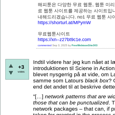
해피툰은 다양한 무료 웹툰, 웹툰 미리
료 웹툰 사이트를 제공하는 사이트입니
내해드리겠습니다. no1 무료 웹
https://shorturl.at/MPymW
무료웹툰사이트
https://xn--z27bt9c1e.com
commented
Sep 3, 2025
by
FreeWebtoonSite303
Indtil videre har jeg kun nået at
+3
introduktionen til Sciene in Actio
votes
blevet nysgerrig på at vide, om 
samme som Latours
black box
? 
end det andet til at beskrive de
”[…]
network patterns that are wi
those that can be punctualized
. 
network packages – that can, if p
taken for granted in the process