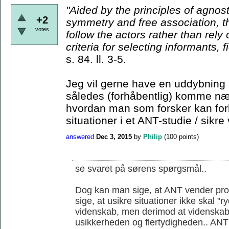
"Aided by the principles
of agnost
+2
symmetry and free association, t
votes
follow the actors rather than rely
criteria for
selecting informants, f
s. 84. ll. 3-5.
Jeg vil gerne have en uddybning 
således (forhåbentlig) komme nær
hvordan man som forsker kan for
situationer i et ANT-studie / sikre 
answered
Dec 3, 2015
by
Philip
(
100
points)
se svaret på sørens spørgsmål..
Dog kan man sige, at ANT vender prob
sige, at usikre situationer ikke skal "
videnskab, men derimod at videnskab
usikkerheden og flertydigheden.. ANT