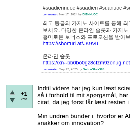
#suadiennuoc #suadien #suanuoc 
commented
Nov 17, 2024
by
DIENNUOC
최고 등급의 카지노 사이트를 통해 최
보세요. 다양한 온라인 슬롯과 카지노
흥미로운 보너스와 프로모션을 
https://shorturl.at/JK9Vu
온라인 슬롯
https://xn--bb0bo0gz8cfzm9zonug.net
commented
Sep 12, 2025
by
OnlineSlots303
Indtil videre har jeg kun læst scie
+1
så i forhold til mit spørgsmål, har
vote
citat, da jeg først får læst resten
Min undren bunder i, hvorfor er A
snakker om innovation?