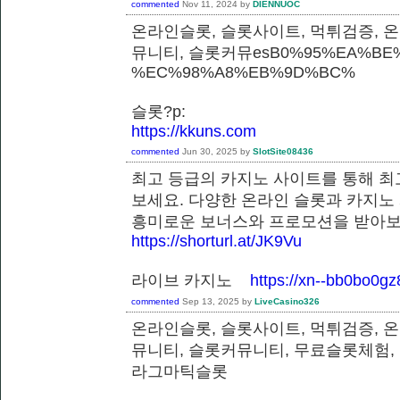
commented
Nov 11, 2024
by
DIENNUOC
온라인슬롯, 슬롯사이트, 먹튀검증, 
뮤니티, 슬롯커뮤esB0%95%EA%BE%
%EC%98%A8%EB%9D%BC%
슬롯?p:
https://kkuns.com
commented
Jun 30, 2025
by
SlotSite08436
최고 등급의 카지노 사이트를 통해 최
보세요. 다양한 온라인 슬롯과 카지노
흥미로운 보너스와 프로모션을 받
https://shorturl.at/JK9Vu
라이브 카지노
https://xn--bb0bo0g
commented
Sep 13, 2025
by
LiveCasino326
온라인슬롯, 슬롯사이트, 먹튀검증, 
뮤니티, 슬롯커뮤니티, 무료슬롯체험,
라그마틱슬롯