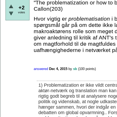
"The problematization or how to
+2
Callon(203)
votes
Hvor vigtig er
problematisation
i 
spørgsmål går på om dette ikke læ
makroaktørens rolle som meget d
giver anledning til kritik af ANT'
om magtforhold til de magtfuldes 
uafhængighederne i netværket på
answered
Dec 4, 2015
by
sb
(
100
points)
1) Problematization er ikke vildt cent
aktør-netværk og translation man kan 
rigtig godt begreb til at analysere noge
politik og videnskab, at nogle udkaster
hænger sammen, hvori der indgår en r
debatten om global opvarmning.. Forsk