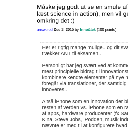
Måske jeg godt at se en smule af 
læst science in action), men vil 
omkring det :)
answered
Dec 3, 2015
by
Inno&tek
(
100
points)
Her er rigtig mange mulige.. og dit sva
trækker ANT til eksamen..
Personligt har jeg svært ved at komme
mest principielle bidrag til innovations
kombinere kendte elementer på nye m
foregår via translationer, der samtidi
innoveres..
Altså iPhone som en innovation der ble
resten af verden vs. iPhone som en r
af apps, hardware producenter (fx S
Kina, Steve Jobs, iPodden, musik indus
nævnte er med til at konfigurere hvad