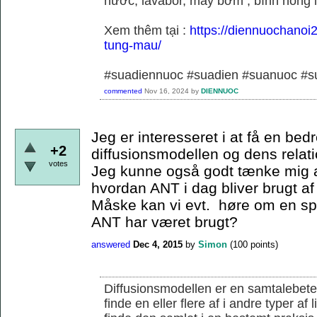
nước, lavabor, máy bơm , bình nóng 
Xem thêm tại :
https://diennuochanoi
tung-mau/
#suadiennuoc #suadien #suanuoc 
commented
Nov 16, 2024
by
DIENNUOC
Jeg er interesseret i at få en bedr
+2
diffusionsmodellen og dens relati
votes
Jeg kunne også godt tænke mig a
hvordan ANT i dag bliver brugt af
Måske kan vi evt. høre om en s
ANT har været brugt?
answered
Dec 4, 2015
by
Simon
(
100
points)
Diffusionsmodellen er en samtalebete
finde en eller flere af i andre typer af 