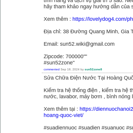
tính năng và dịch vụ giải trí 5 sao. N
hãy tham khảo ngay hướng dẫn của 
Xem thêm :
https://lovelydog4.com/p
Địa chỉ: 38 Đường Quang Minh, Gia T
Email: sun52.wiki@gmail.com
Zipcode: 700000""
#sun52zone"
commented
Sep 18, 2024
by
sun52zone8
Sửa Chữa Điện Nước Tại Hoàng Quố
Kiểm tra hệ thống điện , kiểm tra hệ
nước, lavabor, máy bơm , bình nóng 
Xem thêm tại :
https://diennuochanoi
hoang-quoc-viet/
#suadiennuoc #suadien #suanuoc 