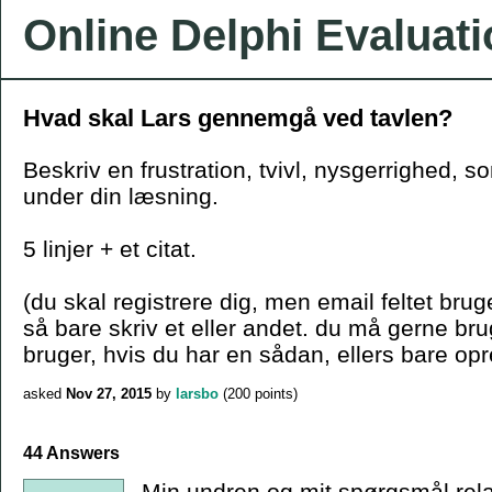
Online Delphi Evaluat
Hvad skal Lars gennemgå ved tavlen?
Beskriv en frustration, tvivl, nysgerrighed, s
under din læsning.
5 linjer + et citat.
(du skal registrere dig, men email feltet bruge
så bare skriv et eller andet. du må gerne b
bruger, hvis du har en sådan, ellers bare opr
asked
Nov 27, 2015
by
larsbo
(
200
points)
44 Answers
Min undren og mit spørgsmål relate