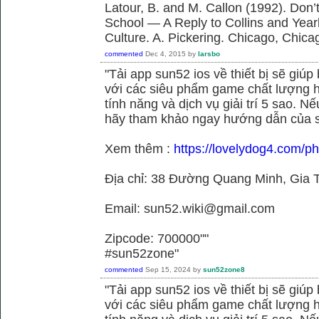
Latour, B. and M. Callon (1992). Don’
School — A Reply to Collins and Year
Culture. A. Pickering. Chicago, Chica
commented
Dec 4, 2015
by
larsbo
"Tải app sun52 ios về thiết bị sẽ giú
với các siêu phẩm game chất lượng h
tính năng và dịch vụ giải trí 5 sao. N
hãy tham khảo ngay hướng dẫn của 
Xem thêm :
https://lovelydog4.com/p
Địa chỉ: 38 Đường Quang Minh, Gia T
Email: sun52.wiki@gmail.com
Zipcode: 700000""
#sun52zone"
commented
Sep 15, 2024
by
sun52zone8
"Tải app sun52 ios về thiết bị sẽ giú
với các siêu phẩm game chất lượng h