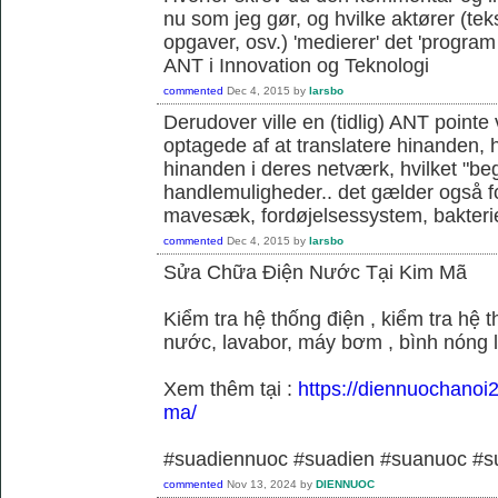
nu som jeg gør, og hvilke aktører (teks
opgaver, osv.) 'medierer' det 'program o
ANT i Innovation og Teknologi
commented
Dec 4, 2015
by
larsbo
Derudover ville en (tidlig) ANT pointe 
optagede af at translatere hinanden, hvi
hinanden i deres netværk, hvilket "be
handlemuligheder.. det gælder også f
mavesæk, fordøjelsessystem, bakterie
commented
Dec 4, 2015
by
larsbo
Sửa Chữa Điện Nước Tại Kim Mã
Kiểm tra hệ thống điện , kiểm tra hệ
nước, lavabor, máy bơm , bình nóng 
Xem thêm tại :
https://diennuochanoi
ma/
#suadiennuoc #suadien #suanuoc 
commented
Nov 13, 2024
by
DIENNUOC