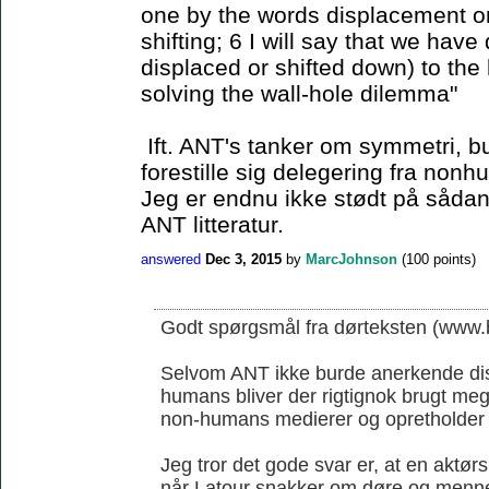
one by the words displacement or 
shifting; 6 I will say that we have
displaced or shifted down) to the 
solving the wall-hole dilemma"
Ift. ANT's tanker om symmetri, b
forestille sig delegering fra non
Jeg er endnu ikke stødt på sådan 
ANT litteratur.
answered
Dec 3, 2015
by
MarcJohnson
(
100
points)
Godt spørgsmål fra dørteksten (www.b
Selvom ANT ikke burde anerkende di
humans bliver der rigtignok brugt me
non-humans medierer og opretholder
Jeg tror det gode svar er, at en aktørs
når Latour snakker om døre og menn