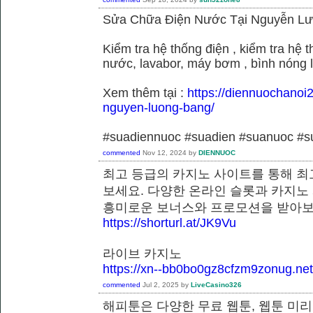
Sửa Chữa Điện Nước Tại Nguyễn L
Kiểm tra hệ thống điện , kiểm tra hệ
nước, lavabor, máy bơm , bình nóng 
Xem thêm tại :
https://diennuochanoi
nguyen-luong-bang/
#suadiennuoc #suadien #suanuoc 
commented
Nov 12, 2024
by
DIENNUOC
최고 등급의 카지노 사이트를 통해 최
보세요. 다양한 온라인 슬롯과 카지노
흥미로운 보너스와 프로모션을 받
https://shorturl.at/JK9Vu
라이브 카지노
https://xn--bb0bo0gz8cfzm9zonug.net
commented
Jul 2, 2025
by
LiveCasino326
해피툰은 다양한 무료 웹툰, 웹툰 미리