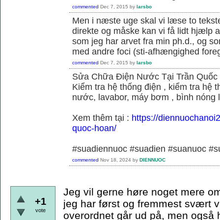
commented
Dec 7, 2015
by
larsbo
Men i næste uge skal vi læse to tekst
direkte og måske kan vi få lidt hjælp 
som jeg har arvet fra min ph.d., og s
med andre foci (sti-afhængighed foregå
commented
Dec 7, 2015
by
larsbo
Sửa Chữa Điện Nước Tại Trần Quốc
Kiểm tra hệ thống điện , kiểm tra hệ
nước, lavabor, máy bơm , bình nóng 
Xem thêm tại :
https://diennuochanoi
quoc-hoan/
#suadiennuoc #suadien #suanuoc 
commented
Nov 18, 2024
by
DIENNUOC
Jeg vil gerne høre noget mere om
+1
jeg har først og fremmest svært v
vote
overordnet går ud på, men også hvi