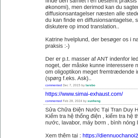
finde den samlet i en bestemt praksis
økonomi), men derimod kan du sagtens 
diffusionsantagelser næsten alle sted
du kan finde en diffusionsantagelse, s
diskutere op imod translation..
Katrine hvelplund, der besøger os i 
praksis :-)
Der er p.t. masser af ANT indenfor le
noget, der måske kunne interessere no
om oligoptikon meget fremtrædende i
(spørg f.eks. Ask)..
commented
Dec 7, 2015
by
larsbo
https://www.simai-exhaust.com/
commented
Feb 28, 2024
by
xunheng
Sửa Chữa Điện Nước Tại Tran Duy 
Kiểm tra hệ thống điện , kiểm tra hệ
nước, lavabor, máy bơm , bình nóng 
Xem thêm tại :
https://diennuochanoi