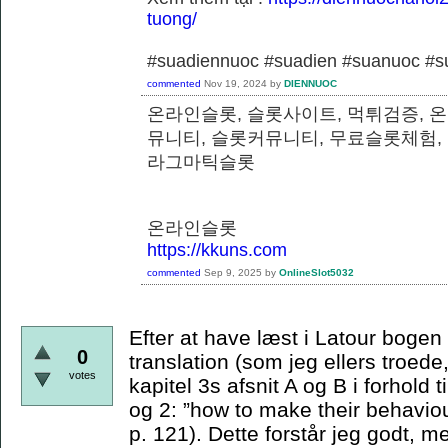
tuong/
#suadiennuoc #suadien #suanuoc 
commented
Nov 19, 2024
by
DIENNUOC
온라인슬롯, 슬롯사이트, 먹튀검증, 
뮤니티, 슬롯커뮤니티, 무료슬롯체험,
라그마틱슬롯
온라인슬롯
https://kkuns.com
commented
Sep 9, 2025
by
OnlineSlot5032
Efter at have læst i Latour bogen e
0
translation (som jeg ellers troede,
votes
kapitel 3s afsnit A og B i forhold t
og 2: ”how to make their behaviou
p. 121). Dette forstår jeg godt, m