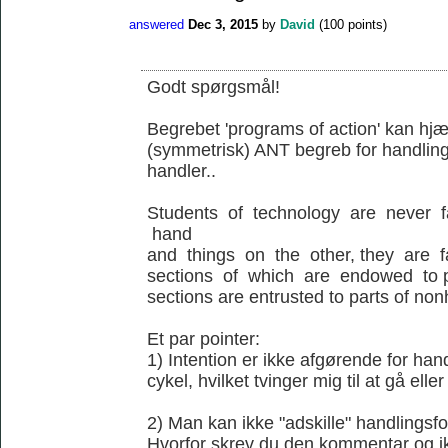
answered
Dec 3, 2015
by
David
(
100
points)
Godt spørgsmål!
Begrebet 'programs of action' kan hjæl
(symmetrisk) ANT begreb for handling
handler..
Students of technology are never 
hand
and things on the other, they are 
sections of which are endowed to p
sections are entrusted to parts of no
Et par pointer:
1) Intention er ikke afgørende for ha
cykel, hvilket tvinger mig til at gå elle
2) Man kan ikke "adskille" handlingsfo
Hvorfor skrev du den kommentar og ik