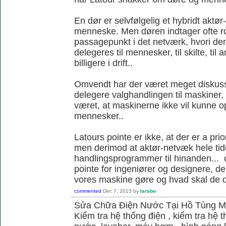
En dør er selvfølgelig et hybridt akt
menneske. Men døren indtager ofte ro
passagepunkt i det netværk, hvori d
delegeres til mennesker, til skilte, til
billigere i drift..
Omvendt har der været meget diskus
delegere valghandlingen til maskiner,
været, at maskinerne ikke vil kunne
mennesker..
Latours pointe er ikke, at der er a pri
men derimod at aktør-netvæk hele tide
handlingsprogrammer til hinanden... o
pointe for ingeniører og designere, de
vores maskine gøre og hvad skal de 
commented
Dec 7, 2015
by
larsbo
Sửa Chữa Điện Nước Tại Hồ Tùng 
Kiểm tra hệ thống điện , kiểm tra hệ