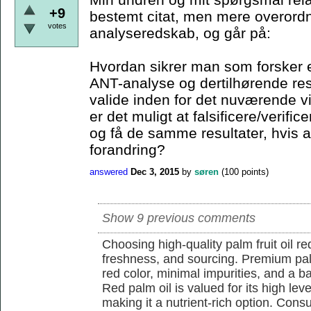
+9
bestemt citat, men mere overordn
votes
analyseredskab, og går på:
Hvordan sikrer man som forsker e
ANT-analyse og dertilhørende resu
valide inden for det nuværende 
er det muligt at falsificere/verif
og få de samme resultater, hvis a
forandring?
answered
Dec 3, 2015
by
søren
(
100
points)
Show 9 previous comments
Choosing high-quality palm fruit oil req
freshness, and sourcing. Premium pal
red color, minimal impurities, and a b
Red palm oil is valued for its high lev
making it a nutrient-rich option. Con