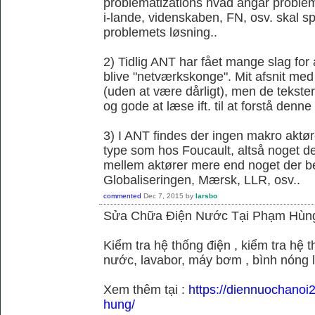
problematizations hvad angår probleme
i-lande, videnskaben, FN, osv. skal spi
problemets løsning..
2) Tidlig ANT har fået mange slag fo
blive "netværkskonge". Mit afsnit med 
(uden at være dårligt), men de tekster 
og gode at læse ift. til at forstå denne k
3) I ANT findes der ingen makro aktør
type som hos Foucault, altså noget der
mellem aktører mere end noget der be
Globaliseringen, Mærsk, LLR, osv..
commented
Dec 7, 2015
by
larsbo
Sửa Chữa Điện Nước Tại Phạm Hùn
Kiểm tra hệ thống điện , kiểm tra hệ
nước, lavabor, máy bơm , bình nóng 
Xem thêm tại :
https://diennuochano
hung/