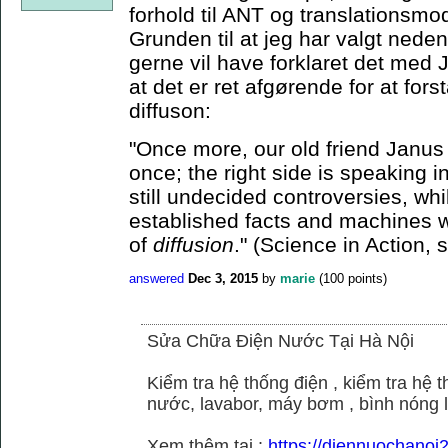
forhold til ANT og translationsmo
Grunden til at jeg har valgt neden
gerne vil have forklaret det med J
at det er ret afgørende for at for
diffuson:
"Once more, our old friend Janus 
once; the right side is speaking i
still undecided controversies, whi
established facts and machines w
of
diffusion
." (Science in Action, 
answered
Dec 3, 2015
by
marie
(
100
points)
Sửa Chữa Điện Nước Tại Hà Nội
Kiểm tra hệ thống điện , kiểm tra hệ
nước, lavabor, máy bơm , bình nóng 
Xem thêm tại :
https://diennuochano