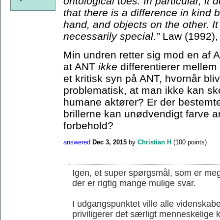
ontological toes. In particular, it
that there is a difference in kin
hand, and objects on the other. I
necessarily special.”
Law (1992),
Min undren retter sig mod en af 
at ANT
ikke
differentierer melle
et kritisk syn på ANT, hvornår bli
problematisk, at man ikke kan s
humane aktører? Er der bestemte 
brillerne kan unødvendigt farve an
forbehold?
answered
Dec 3, 2015
by
Christian H
(
100
points)
Igen, et super spørgsmål, som er mege
der er rigtig mange mulige svar.
I udgangspunktet ville alle videnskab
priviligerer det særligt menneskelige k