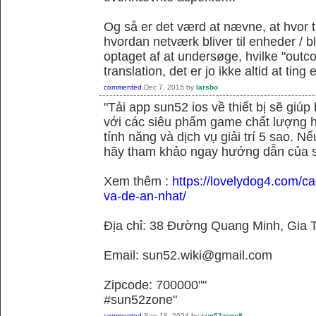
Og så er det værd at nævne, at hvor t
hvordan netværk bliver til enheder / 
optaget af at undersøge, hvilke "outc
translation, det er jo ikke altid at tin
commented
Dec 7, 2015
by
larsbo
"Tải app sun52 ios về thiết bị sẽ giú
với các siêu phẩm game chất lượng h
tính năng và dịch vụ giải trí 5 sao. N
hãy tham khảo ngay hướng dẫn của 
Xem thêm :
https://lovelydog4.com/ca
va-de-an-nhat/
Địa chỉ: 38 Đường Quang Minh, Gia T
Email: sun52.wiki@gmail.com
Zipcode: 700000""
#sun52zone"
commented
Sep 18, 2024
by
sun52zone8