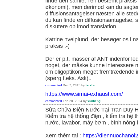
finde den samlet i en bestemt praksis
økonomi), men derimod kan du sagtens 
diffusionsantagelser næsten alle sted
du kan finde en diffusionsantagelse, s
diskutere op imod translation..
Katrine hvelplund, der besøger os i 
praksis :-)
Der er p.t. masser af ANT indenfor le
noget, der måske kunne interessere no
om oligoptikon meget fremtrædende i
(spørg f.eks. Ask)..
commented
Dec 7, 2015
by
larsbo
https://www.simai-exhaust.com/
commented
Feb 28, 2024
by
xunheng
Sửa Chữa Điện Nước Tại Tran Duy 
Kiểm tra hệ thống điện , kiểm tra hệ
nước, lavabor, máy bơm , bình nóng 
Xem thêm tại :
https://diennuochanoi