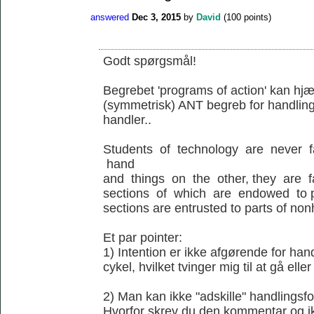
answered
Dec 3, 2015
by
David
(
100
points)
Godt spørgsmål!
Begrebet 'programs of action' kan hjæl
(symmetrisk) ANT begreb for handling
handler..
Students of technology are never 
hand
and things on the other, they are 
sections of which are endowed to p
sections are entrusted to parts of no
Et par pointer:
1) Intention er ikke afgørende for ha
cykel, hvilket tvinger mig til at gå elle
2) Man kan ikke "adskille" handlingsfo
Hvorfor skrev du den kommentar og ik