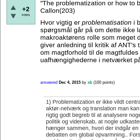
"The problematization or how to
+2
Callon(203)
votes
Hvor vigtig er
problematisation
i 
spørgsmål går på om dette ikke læ
makroaktørens rolle som meget d
giver anledning til kritik af ANT'
om magtforhold til de magtfuldes 
uafhængighederne i netværket på
answered
Dec 4, 2015
by
sb
(
100
points)
1) Problematization er ikke vildt cent
aktør-netværk og translation man kan 
rigtig godt begreb til at analysere noge
politik og videnskab, at nogle udkaster
hænger sammen, hvori der indgår en r
debatten om global opvarmning.. Forsk