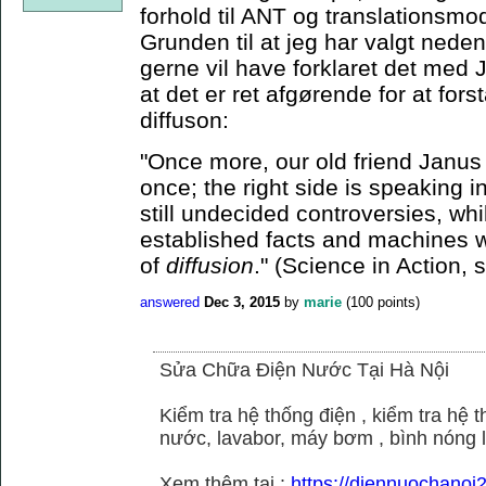
forhold til ANT og translationsmo
Grunden til at jeg har valgt neden
gerne vil have forklaret det med J
at det er ret afgørende for at for
diffuson:
"Once more, our old friend Janus 
once; the right side is speaking i
still undecided controversies, whi
established facts and machines w
of
diffusion
." (Science in Action, 
answered
Dec 3, 2015
by
marie
(
100
points)
Sửa Chữa Điện Nước Tại Hà Nội
Kiểm tra hệ thống điện , kiểm tra hệ
nước, lavabor, máy bơm , bình nóng 
Xem thêm tại :
https://diennuochano