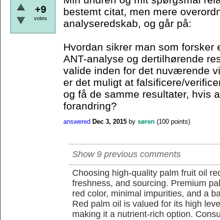
+9
bestemt citat, men mere overordn
votes
analyseredskab, og går på:
Hvordan sikrer man som forsker e
ANT-analyse og dertilhørende resu
valide inden for det nuværende 
er det muligt at falsificere/verif
og få de samme resultater, hvis a
forandring?
answered
Dec 3, 2015
by
søren
(
100
points)
Show 9 previous comments
Choosing high-quality palm fruit oil req
freshness, and sourcing. Premium pal
red color, minimal impurities, and a b
Red palm oil is valued for its high lev
making it a nutrient-rich option. Con