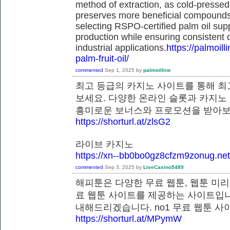
method of extraction, as cold-pressed
preserves more beneficial compounds. 
selecting RSPO-certified palm oil sup
production while ensuring consistent 
industrial applications.
https://palmoil
palm-fruit-oil/
commented
Sep 1, 2025
by
palmoilline
최고 등급의 카지노 사이트를 통해 최
보세요. 다양한 온라인 슬롯과 카지노
흥미로운 보너스와 프로모션을 받
https://shorturl.at/zlsG2
라이브 카지노
https://xn--bb0bo0gz8cfzm9zonug.net
commented
Sep 3, 2025
by
LiveCasino5489
해피툰은 다양한 무료 웹툰, 웹툰 미리
료 웹툰 사이트를 제공하는 사이트입니
내해드리겠습니다. no1 무료 웹툰
https://shorturl.at/MPymW