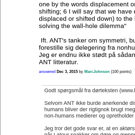
one by the words displacement or 
shifting; 6 I will say that we have
displaced or shifted down) to the 
solving the wall-hole dilemma"
Ift. ANT's tanker om symmetri, b
forestille sig delegering fra non
Jeg er endnu ikke stødt på sådan 
ANT litteratur.
answered
Dec 3, 2015
by
MarcJohnson
(
100
points)
Godt spørgsmål fra dørteksten (www.b
Selvom ANT ikke burde anerkende di
humans bliver der rigtignok brugt me
non-humans medierer og opretholder
Jeg tror det gode svar er, at en aktørs
når Latour snakker om døre og menn