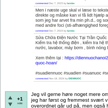
commented
Dec 7, 2015
by
larsbo
Men i næste uge skal vi læse to tekst
direkte og måske kan vi få lidt hjælp 
som jeg har arvet fra min ph.d., og s
med andre foci (sti-afhængighed foregå
commented
Dec 7, 2015
by
larsbo
Sửa Chữa Điện Nước Tại Trần Quốc
Kiểm tra hệ thống điện , kiểm tra hệ
nước, lavabor, máy bơm , bình nóng 
Xem thêm tại :
https://diennuochanoi
quoc-hoan/
#suadiennuoc #suadien #suanuoc 
commented
Nov 18, 2024
by
DIENNUOC
Jeg vil gerne høre noget mere om
+1
jeg har først og fremmest svært v
vote
overordnet går ud på, men også hvi