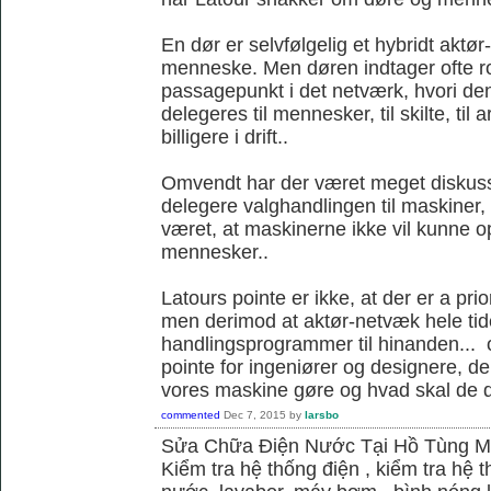
En dør er selvfølgelig et hybridt akt
menneske. Men døren indtager ofte ro
passagepunkt i det netværk, hvori d
delegeres til mennesker, til skilte, til
billigere i drift..
Omvendt har der været meget diskus
delegere valghandlingen til maskiner,
været, at maskinerne ikke vil kunne
mennesker..
Latours pointe er ikke, at der er a pri
men derimod at aktør-netvæk hele tide
handlingsprogrammer til hinanden... o
pointe for ingeniører og designere, de
vores maskine gøre og hvad skal de 
commented
Dec 7, 2015
by
larsbo
Sửa Chữa Điện Nước Tại Hồ Tùng 
Kiểm tra hệ thống điện , kiểm tra hệ