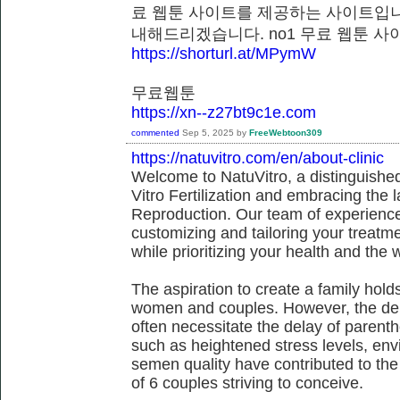
료 웹툰 사이트를 제공하는 사이트입니
내해드리겠습니다. no1 무료 웹툰
https://shorturl.at/MPymW
무료웹툰
https://xn--z27bt9c1e.com
commented
Sep 5, 2025
by
FreeWebtoon309
https://natuvitro.com/en/about-clinic
Welcome to NatuVitro, a distinguished fe
Vitro Fertilization and embracing the
Reproduction. Our team of experienced
customizing and tailoring your treatm
while prioritizing your health and the 
The aspiration to create a family hol
women and couples. However, the dem
often necessitate the delay of parent
such as heightened stress levels, env
semen quality have contributed to the
of 6 couples striving to conceive.