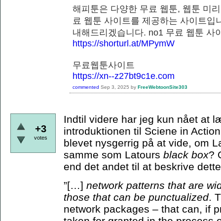
해피툰은 다양한 무료 웹툰, 웹툰 미리
료 웹툰 사이트를 제공하는 사이트입니
내해드리겠습니다. no1 무료 웹
https://shorturl.at/MPymW
무료웹툰사이트
https://xn--z27bt9c1e.com
commented
Sep 3, 2025
by
FreeWebtoonSite303
Indtil videre har jeg kun nået at
+3
introduktionen til Sciene in Actio
votes
blevet nysgerrig på at vide, om 
samme som Latours
black box
? 
end det andet til at beskrive de
”[…]
network patterns that are wi
those that can be punctualized
. 
network packages – that can, if p
taken for granted in the process