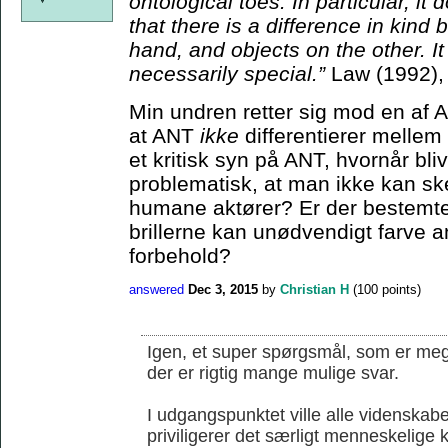
ontological toes. In particular, it
that there is a difference in kin
hand, and objects on the other. I
necessarily special.”
Law (1992),
Min undren retter sig mod en af 
at ANT
ikke
differentierer melle
et kritisk syn på ANT, hvornår bli
problematisk, at man ikke kan s
humane aktører? Er der bestemte 
brillerne kan unødvendigt farve an
forbehold?
answered
Dec 3, 2015
by
Christian H
(
100
points)
Igen, et super spørgsmål, som er mege
der er rigtig mange mulige svar.
I udgangspunktet ville alle videnskab
priviligerer det særligt menneskelige k