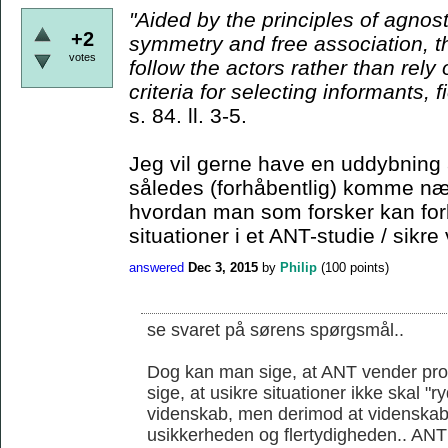
"Aided by the principles
of agnost
+2
symmetry and free association, t
votes
follow the actors rather than rely
criteria for
selecting informants, f
s. 84. ll. 3-5.
Jeg vil gerne have en uddybning 
således (forhåbentlig) komme nær
hvordan man som forsker kan for
situationer i et ANT-studie / sikre 
answered
Dec 3, 2015
by
Philip
(
100
points)
se svaret på sørens spørgsmål..
Dog kan man sige, at ANT vender prob
sige, at usikre situationer ikke skal "
videnskab, men derimod at videnskab
usikkerheden og flertydigheden.. ANT