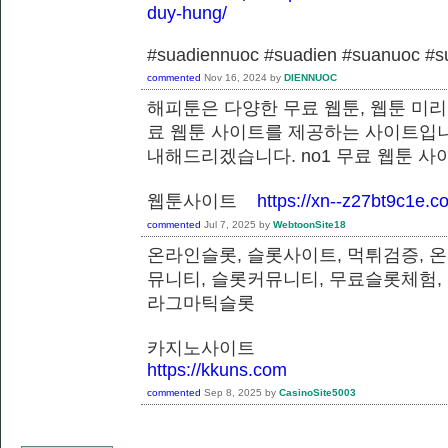
duy-hung/
#suadiennuoc #suadien #suanuoc 
commented
Nov 16, 2024
by
DIENNUOC
해피툰은 다양한 무료 웹툰, 웹툰 미리
료 웹툰 사이트를 제공하는 사이트입니
내해드리겠습니다. no1 무료 웹툰 
웹툰사이트
https://xn--z27bt9c1e.c
commented
Jul 7, 2025
by
WebtoonSite18
온라인슬롯, 슬롯사이트, 먹튀검증, 
뮤니티, 슬롯커뮤니티, 무료슬롯체험,
라그마틱슬롯
카지노사이트
https://kkuns.com
commented
Sep 8, 2025
by
CasinoSite5003