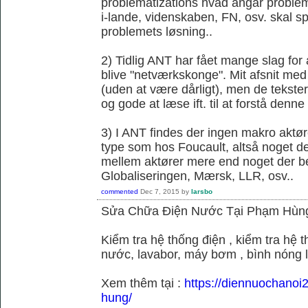
problematizations hvad angår probleme
i-lande, videnskaben, FN, osv. skal spi
problemets løsning..
2) Tidlig ANT har fået mange slag fo
blive "netværkskonge". Mit afsnit med 
(uden at være dårligt), men de tekster 
og gode at læse ift. til at forstå denne k
3) I ANT findes der ingen makro aktør
type som hos Foucault, altså noget der
mellem aktører mere end noget der be
Globaliseringen, Mærsk, LLR, osv..
commented
Dec 7, 2015
by
larsbo
Sửa Chữa Điện Nước Tại Phạm Hùn
Kiểm tra hệ thống điện , kiểm tra hệ
nước, lavabor, máy bơm , bình nóng 
Xem thêm tại :
https://diennuochano
hung/