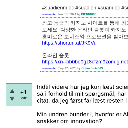
#suadiennuoc #suadien #suanuoc 
commented
Nov 17, 2024
by
DIENNUOC
최고 등급의 카지노 사이트를 통해 최
보세요. 다양한 온라인 슬롯과 카지노
흥미로운 보너스와 프로모션을 
https://shorturl.at/JK9Vu
온라인 슬롯
https://xn--bb0bo0gz8cfzm9zonug.net
commented
Sep 12, 2025
by
OnlineSlots303
Indtil videre har jeg kun læst scie
+1
så i forhold til mit spørgsmål, har
vote
citat, da jeg først får læst resten
Min undren bunder i, hvorfor er A
snakker om innovation?