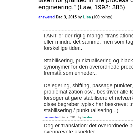
engineering.” (Law, 1992: 385)
answered
Dec 3, 2015
by
Lisa
(
100
points)
I ANT er der rigtig mange "translation
eller mindre det samme, men som tages 
forskellige tider..
Stabilisering, punktualisering og blac
synonymer for den overordnede proce
fremstå som enheder..
Delegering, shifting, passage punkter
problematization osv.. beskriver alle 
forsøger at gøre stabilisere et netværk
disse begreber typisk har beskrevet 
stabilisering / punktualisering...)
commented
Dec 7, 2015
by
larsbo
Dog er 'translation' det overordnede 
ovennævnte aspekter...