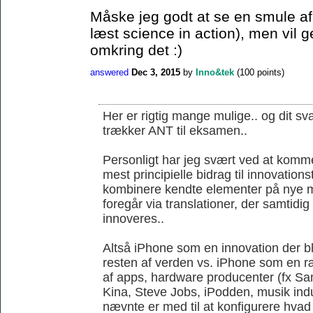
Måske jeg godt at se en smule af 
læst science in action), men vil 
omkring det :)
answered
Dec 3, 2015
by
Inno&tek
(
100
points)
Her er rigtig mange mulige.. og dit sva
trækker ANT til eksamen..
Personligt har jeg svært ved at komme
mest principielle bidrag til innovations
kombinere kendte elementer på nye m
foregår via translationer, der samtidi
innoveres..
Altså iPhone som en innovation der ble
resten af verden vs. iPhone som en r
af apps, hardware producenter (fx S
Kina, Steve Jobs, iPodden, musik indus
nævnte er med til at konfigurere hvad