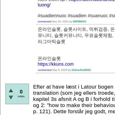
tuong/
#suadiennuoc #suadien #suanuoc 
commented
Nov 19, 2024
by
DIENNUOC
온라인슬롯, 슬롯사이트, 먹튀검증, 
뮤니티, 슬롯커뮤니티, 무료슬롯체험,
라그마틱슬롯
온라인슬롯
https://kkuns.com
commented
Sep 9, 2025
by
OnlineSlot5032
Efter at have læst i Latour bogen e
0
translation (som jeg ellers troede,
votes
kapitel 3s afsnit A og B i forhold t
og 2: ”how to make their behaviou
p. 121). Dette forstår jeg godt, m