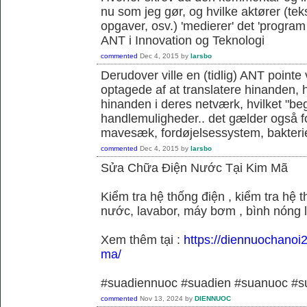
nu som jeg gør, og hvilke aktører (teks
opgaver, osv.) 'medierer' det 'program o
ANT i Innovation og Teknologi
commented
Dec 4, 2015
by
larsbo
Derudover ville en (tidlig) ANT pointe 
optagede af at translatere hinanden, hvi
hinanden i deres netværk, hvilket "be
handlemuligheder.. det gælder også f
mavesæk, fordøjelsessystem, bakterie
commented
Dec 4, 2015
by
larsbo
Sửa Chữa Điện Nước Tại Kim Mã
Kiểm tra hệ thống điện , kiểm tra hệ
nước, lavabor, máy bơm , bình nóng 
Xem thêm tại :
https://diennuochanoi
ma/
#suadiennuoc #suadien #suanuoc 
commented
Nov 13, 2024
by
DIENNUOC