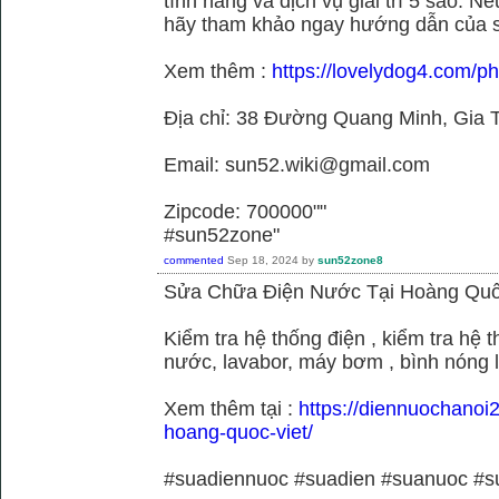
tính năng và dịch vụ giải trí 5 sao. N
hãy tham khảo ngay hướng dẫn của 
Xem thêm :
https://lovelydog4.com/p
Địa chỉ: 38 Đường Quang Minh, Gia T
Email: sun52.wiki@gmail.com
Zipcode: 700000""
#sun52zone"
commented
Sep 18, 2024
by
sun52zone8
Sửa Chữa Điện Nước Tại Hoàng Quố
Kiểm tra hệ thống điện , kiểm tra hệ
nước, lavabor, máy bơm , bình nóng 
Xem thêm tại :
https://diennuochanoi
hoang-quoc-viet/
#suadiennuoc #suadien #suanuoc 