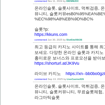
commented
Nov 11, 2024
by
DIENNUOC
온라인슬롯, 슬롯사이트, 먹튀검증, 
뮤니티, 슬롯커뮤esB0%95%EA%BE%
%EC%98%A8%EB%9D%BC%
슬롯?p:
https://kkuns.com
commented
Jun 30, 2025
by
SlotSite08436
최고 등급의 카지노 사이트를 통해 최
보세요. 다양한 온라인 슬롯과 카지노
흥미로운 보너스와 프로모션을 받
https://shorturl.at/JK9Vu
라이브 카지노
https://xn--bb0bo0g
commented
Sep 13, 2025
by
LiveCasino326
온라인슬롯, 슬롯사이트, 먹튀검증, 
뮤니티, 슬롯커뮤니티, 무료슬롯체험,
라그마틱슬롯