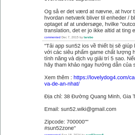
Og så er det værd at nævne, at hvor t
hvordan netværk bliver til enheder / 
optaget af at undersøge, hvilke "outc
translation, det er jo ikke altid at tin
commented
Dec 7, 2015
by
larsbo
"Tải app sun52 ios về thiết bị sẽ giú
với các siêu phẩm game chất lượng h
tính năng và dịch vụ giải trí 5 sao. N
hãy tham khảo ngay hướng dẫn của 
Xem thêm :
https://lovelydog4.com/ca
va-de-an-nhat/
Địa chỉ: 38 Đường Quang Minh, Gia T
Email: sun52.wiki@gmail.com
Zipcode: 700000""
#sun52zone"
commented
Sep 18, 2024
by
sun52zone8