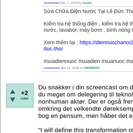
commented
Dec 7, 2015
by
larsbo
Sửa Chữa Điện Nước Tại Lê Đức Th
Kiểm tra hệ thống điện , kiểm tra hệ
nước, lavabor, máy bơm , bình nóng 
Xem thêm tại :
https://diennuochanoi
duc-tho/
#suadiennuoc #suadien #suanuoc 
commented
Nov 14, 2024
by
DIENNUOC
Du snakker i din screencast om d
+2
du meget om delegering til teknol
votes
nonhuman aktør. Der er også frem
omkring det velkendte døreksempe
bog en pensum, men håber det er
"I will define this transformation o