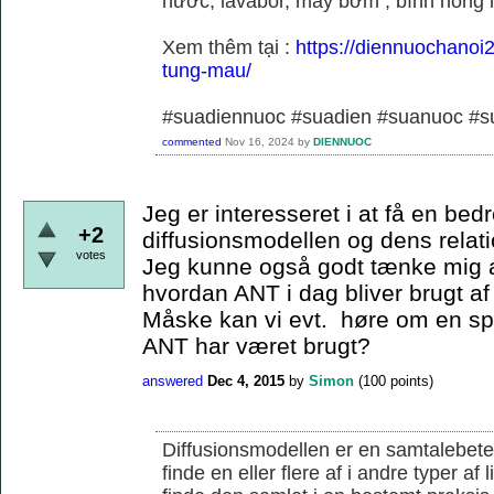
nước, lavabor, máy bơm , bình nóng 
Xem thêm tại :
https://diennuochanoi
tung-mau/
#suadiennuoc #suadien #suanuoc 
commented
Nov 16, 2024
by
DIENNUOC
Jeg er interesseret i at få en bedr
+2
diffusionsmodellen og dens relati
votes
Jeg kunne også godt tænke mig a
hvordan ANT i dag bliver brugt af
Måske kan vi evt. høre om en s
ANT har været brugt?
answered
Dec 4, 2015
by
Simon
(
100
points)
Diffusionsmodellen er en samtalebete
finde en eller flere af i andre typer af 