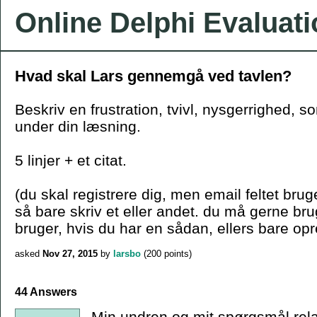
Online Delphi Evaluat
Hvad skal Lars gennemgå ved tavlen?
Beskriv en frustration, tvivl, nysgerrighed, s
under din læsning.
5 linjer + et citat.
(du skal registrere dig, men email feltet bruge
så bare skriv et eller andet. du må gerne b
bruger, hvis du har en sådan, ellers bare opr
asked
Nov 27, 2015
by
larsbo
(
200
points)
44 Answers
Min undren og mit spørgsmål relate