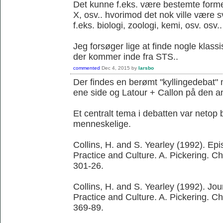
Det kunne f.eks. være bestemte former 
X, osv.. hvorimod det nok ville være 
f.eks. biologi, zoologi, kemi, osv. osv..
Jeg forsøger lige at finde nogle klassi
der kommer inde fra STS..
commented
Dec 4, 2015
by
larsbo
Der findes en berømt "kyllingedebat"
ene side og Latour + Callon på den a
Et centralt tema i debatten var netop 
menneskelige.
Collins, H. and S. Yearley (1992). Ep
Practice and Culture. A. Pickering. C
301-26.
Collins, H. and S. Yearley (1992). Jo
Practice and Culture. A. Pickering. C
369-89.