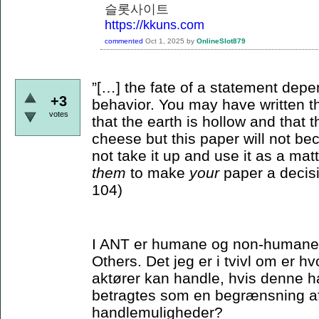
슬롯사이트
https://kkuns.com
commented
Oct 1, 2025
by
OnlineSlot879
”[…] the fate of a statement depe
+3
behavior. You may have written th
votes
that the earth is hollow and that
cheese but this paper will not bec
not take it up and use it as a matt
them
to make
your
paper a decisi
104)
I ANT er humane og non-humane ak
Others. Det jeg er i tvivl om er 
aktører kan handle, hvis denne ha
betragtes som en begrænsning a
handlemuligheder?