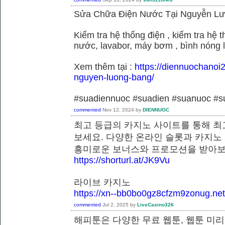
Sửa Chữa Điện Nước Tại Nguyễn L
Kiểm tra hệ thống điện , kiểm tra hệ
nước, lavabor, máy bơm , bình nóng 
Xem thêm tại :
https://diennuochanoi
nguyen-luong-bang/
#suadiennuoc #suadien #suanuoc 
commented
Nov 12, 2024
by
DIENNUOC
최고 등급의 카지노 사이트를 통해 최
보세요. 다양한 온라인 슬롯과 카지노
흥미로운 보너스와 프로모션을 받
https://shorturl.at/JK9Vu
라이브 카지노
https://xn--bb0bo0gz8cfzm9zonug.net
commented
Jul 2, 2025
by
LiveCasino326
해피툰은 다양한 무료 웹툰, 웹툰 미리