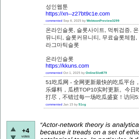
성인웹툰
https://xn--z27bt9c1e.com
commented
Sep 6, 2025
by
WebtoonPreview3299
온라인슬롯, 슬롯사이트, 먹튀검증, 
뮤니티, 슬롯커뮤니티, 무료슬롯체험,
라그마틱슬롯
온라인슬롯
https://kkuns.com
commented
Oct 1, 2025
by
OnlineSlot879
51吃瓜网 - 全网更新最快的吃瓜平
乐爆料，瓜榜TOP10实时更新。今
打尽，不错过每一场吃瓜盛宴！访问51
commented
Jan 15
by
51cg
“Actor-network theory is analytical
+4
because it treads on a set of ethi
votes