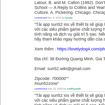
Latour, B. and M. Callon (1992). Don’
School — A Reply to Collins and Year
Culture. A. Pickering. Chicago, Chica
commented
Dec 4, 2015
by
larsbo
"Tải app sun52 ios về thiết bị sẽ giú
với các siêu phẩm game chất lượng h
tính năng và dịch vụ giải trí 5 sao. N
hãy tham khảo ngay hướng dẫn của 
Xem thêm :
https://lovelydog4.com/p
Địa chỉ: 38 Đường Quang Minh, Gia T
Email: sun52.wiki@gmail.com
Zipcode: 700000""
#sun52zone"
commented
Sep 15, 2024
by
sun52zone8
"Tải app sun52 ios về thiết bị sẽ giú
với các siêu phẩm game chất lượng h