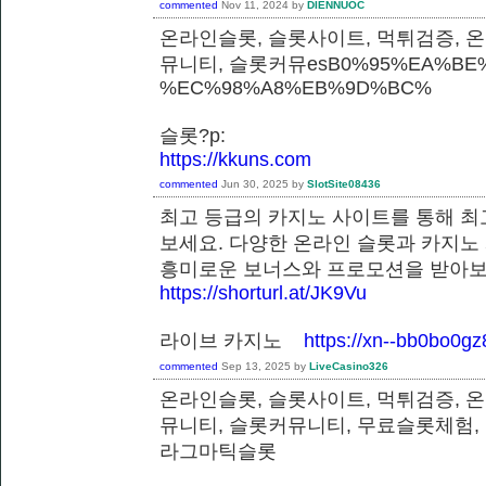
commented
Nov 11, 2024
by
DIENNUOC
온라인슬롯, 슬롯사이트, 먹튀검증, 
뮤니티, 슬롯커뮤esB0%95%EA%BE%
%EC%98%A8%EB%9D%BC%
슬롯?p:
https://kkuns.com
commented
Jun 30, 2025
by
SlotSite08436
최고 등급의 카지노 사이트를 통해 최
보세요. 다양한 온라인 슬롯과 카지노
흥미로운 보너스와 프로모션을 받
https://shorturl.at/JK9Vu
라이브 카지노
https://xn--bb0bo0g
commented
Sep 13, 2025
by
LiveCasino326
온라인슬롯, 슬롯사이트, 먹튀검증, 
뮤니티, 슬롯커뮤니티, 무료슬롯체험,
라그마틱슬롯