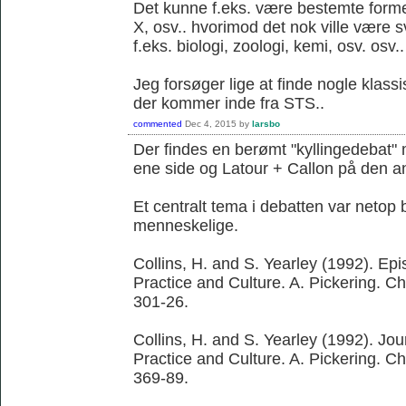
Det kunne f.eks. være bestemte former 
X, osv.. hvorimod det nok ville være 
f.eks. biologi, zoologi, kemi, osv. osv..
Jeg forsøger lige at finde nogle klassi
der kommer inde fra STS..
commented
Dec 4, 2015
by
larsbo
Der findes en berømt "kyllingedebat"
ene side og Latour + Callon på den a
Et centralt tema i debatten var netop 
menneskelige.
Collins, H. and S. Yearley (1992). Ep
Practice and Culture. A. Pickering. C
301-26.
Collins, H. and S. Yearley (1992). Jo
Practice and Culture. A. Pickering. C
369-89.