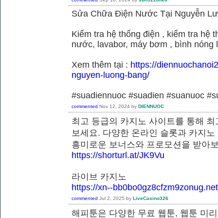
Sửa Chữa Điện Nước Tại Nguyễn L
Kiểm tra hệ thống điện , kiểm tra hệ
nước, lavabor, máy bơm , bình nóng 
Xem thêm tại :
https://diennuochanoi
nguyen-luong-bang/
#suadiennuoc #suadien #suanuoc 
commented
Nov 12, 2024
by
DIENNUOC
최고 등급의 카지노 사이트를 통해 최
보세요. 다양한 온라인 슬롯과 카지노
흥미로운 보너스와 프로모션을 받
https://shorturl.at/JK9Vu
라이브 카지노
https://xn--bb0bo0gz8cfzm9zonug.net
commented
Jul 2, 2025
by
LiveCasino326
해피툰은 다양한 무료 웹툰, 웹툰 미리