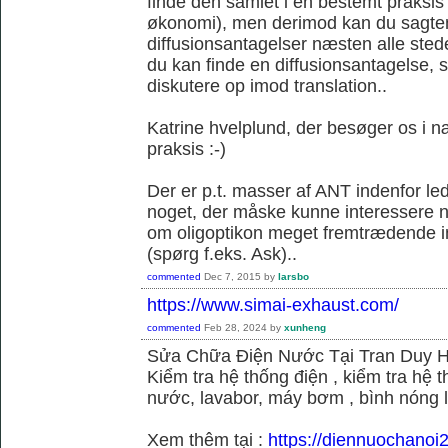
finde den samlet i en bestemt praksis
økonomi), men derimod kan du sagtens 
diffusionsantagelser næsten alle sted
du kan finde en diffusionsantagelse, s
diskutere op imod translation..
Katrine hvelplund, der besøger os i 
praksis :-)
Der er p.t. masser af ANT indenfor le
noget, der måske kunne interessere no
om oligoptikon meget fremtrædende i
(spørg f.eks. Ask)..
commented
Dec 7, 2015
by
larsbo
https://www.simai-exhaust.com/
commented
Feb 28, 2024
by
xunheng
Sửa Chữa Điện Nước Tại Tran Duy 
Kiểm tra hệ thống điện , kiểm tra hệ
nước, lavabor, máy bơm , bình nóng 
Xem thêm tại :
https://diennuochanoi