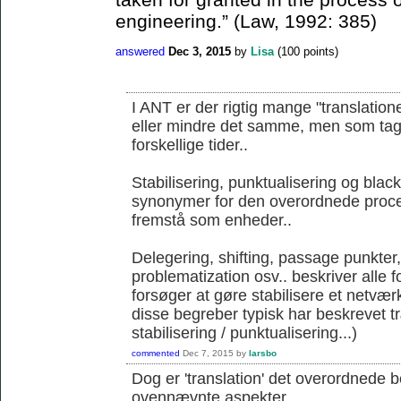
engineering.” (Law, 1992: 385)
answered
Dec 3, 2015
by
Lisa
(
100
points)
I ANT er der rigtig mange "translation
eller mindre det samme, men som tages 
forskellige tider..
Stabilisering, punktualisering og blac
synonymer for den overordnede proce
fremstå som enheder..
Delegering, shifting, passage punkter
problematization osv.. beskriver alle 
forsøger at gøre stabilisere et netværk
disse begreber typisk har beskrevet 
stabilisering / punktualisering...)
commented
Dec 7, 2015
by
larsbo
Dog er 'translation' det overordnede 
ovennævnte aspekter...