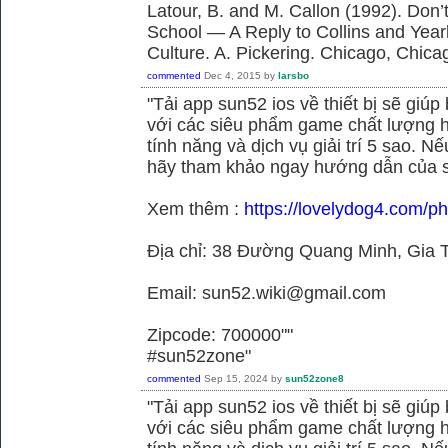
Latour, B. and M. Callon (1992). Don’
School — A Reply to Collins and Year
Culture. A. Pickering. Chicago, Chica
commented
Dec 4, 2015
by
larsbo
"Tải app sun52 ios về thiết bị sẽ giú
với các siêu phẩm game chất lượng h
tính năng và dịch vụ giải trí 5 sao. N
hãy tham khảo ngay hướng dẫn của 
Xem thêm :
https://lovelydog4.com/p
Địa chỉ: 38 Đường Quang Minh, Gia T
Email: sun52.wiki@gmail.com
Zipcode: 700000""
#sun52zone"
commented
Sep 15, 2024
by
sun52zone8
"Tải app sun52 ios về thiết bị sẽ giú
với các siêu phẩm game chất lượng h