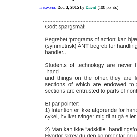
answered
Dec 3, 2015
by
David
(
100
points)
Godt spørgsmål!
Begrebet 'programs of action' kan hjæl
(symmetrisk) ANT begreb for handling
handler..
Students of technology are never 
hand
and things on the other, they are 
sections of which are endowed to p
sections are entrusted to parts of no
Et par pointer:
1) Intention er ikke afgørende for ha
cykel, hvilket tvinger mig til at gå elle
2) Man kan ikke "adskille" handlingsfo
Hvorfor skrev du den kommentar og ik