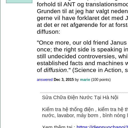
forhold til ANT og translationsmo
Grunden til at jeg har valgt neden
gerne vil have forklaret det med J
at det er ret afgørende for at for
diffuson:
"Once more, our old friend Janus 
once; the right side is speaking i
still undecided controversies, whi
established facts and machines w
of
diffusion
." (Science in Action, 
answered
Dec 3, 2015
by
marie
(
100
points)
Sửa Chữa Điện Nước Tại Hà Nội
Kiểm tra hệ thống điện , kiểm tra hệ
nước, lavabor, máy bơm , bình nóng 
Xem thêm tại :
https://diennuochano