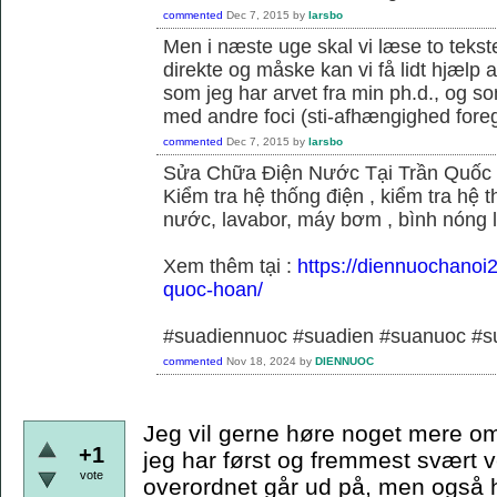
commented
Dec 7, 2015
by
larsbo
Men i næste uge skal vi læse to tekst
direkte og måske kan vi få lidt hjælp 
som jeg har arvet fra min ph.d., og s
med andre foci (sti-afhængighed foregå
commented
Dec 7, 2015
by
larsbo
Sửa Chữa Điện Nước Tại Trần Quốc
Kiểm tra hệ thống điện , kiểm tra hệ
nước, lavabor, máy bơm , bình nóng 
Xem thêm tại :
https://diennuochanoi
quoc-hoan/
#suadiennuoc #suadien #suanuoc 
commented
Nov 18, 2024
by
DIENNUOC
Jeg vil gerne høre noget mere om
+1
jeg har først og fremmest svært v
vote
overordnet går ud på, men også hvi