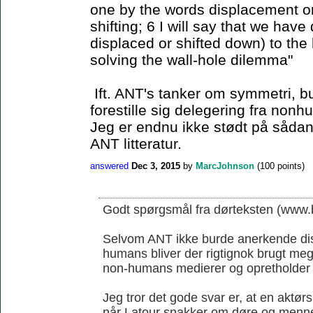
one by the words displacement or 
shifting; 6 I will say that we have
displaced or shifted down) to the 
solving the wall-hole dilemma"
Ift. ANT's tanker om symmetri, b
forestille sig delegering fra non
Jeg er endnu ikke stødt på sådan 
ANT litteratur.
answered
Dec 3, 2015
by
MarcJohnson
(
100
points)
Godt spørgsmål fra dørteksten (www.b
Selvom ANT ikke burde anerkende di
humans bliver der rigtignok brugt me
non-humans medierer og opretholder
Jeg tror det gode svar er, at en aktørs
når Latour snakker om døre og menn