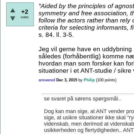
"Aided by the principles
of agnost
+2
symmetry and free association, t
votes
follow the actors rather than rely
criteria for
selecting informants, f
s. 84. ll. 3-5.
Jeg vil gerne have en uddybning 
således (forhåbentlig) komme nær
hvordan man som forsker kan for
situationer i et ANT-studie / sikre 
answered
Dec 3, 2015
by
Philip
(
100
points)
se svaret på sørens spørgsmål..
Dog kan man sige, at ANT vender prob
sige, at usikre situationer ikke skal "
videnskab, men derimod at videnskab
usikkerheden og flertydigheden.. ANT