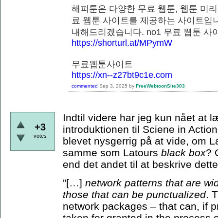
해피툰은 다양한 무료 웹툰, 웹툰 미리
료 웹툰 사이트를 제공하는 사이트입니
내해드리겠습니다. no1 무료 웹
https://shorturl.at/MPymW
무료웹툰사이트
https://xn--z27bt9c1e.com
commented
Sep 3, 2025
by
FreeWebtoonSite303
Indtil videre har jeg kun nået at
+3
introduktionen til Sciene in Actio
votes
blevet nysgerrig på at vide, om 
samme som Latours
black box
? 
end det andet til at beskrive de
”[…]
network patterns that are wi
those that can be punctualized
. 
network packages – that can, if p
taken for granted in the process