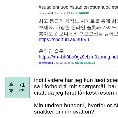
#suadiennuoc #suadien #suanuoc 
commented
Nov 17, 2024
by
DIENNUOC
최고 등급의 카지노 사이트를 통해 최
보세요. 다양한 온라인 슬롯과 카지노
흥미로운 보너스와 프로모션을 
https://shorturl.at/JK9Vu
온라인 슬롯
https://xn--bb0bo0gz8cfzm9zonug.net
commented
Sep 12, 2025
by
OnlineSlots303
Indtil videre har jeg kun læst scie
+1
så i forhold til mit spørgsmål, har
vote
citat, da jeg først får læst resten
Min undren bunder i, hvorfor er A
snakker om innovation?