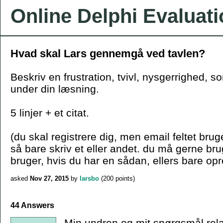
Online Delphi Evaluat
Hvad skal Lars gennemgå ved tavlen?
Beskriv en frustration, tvivl, nysgerrighed, s
under din læsning.
5 linjer + et citat.
(du skal registrere dig, men email feltet bruge
så bare skriv et eller andet. du må gerne b
bruger, hvis du har en sådan, ellers bare opr
asked
Nov 27, 2015
by
larsbo
(
200
points)
44 Answers
Min undren og mit spørgsmål relate