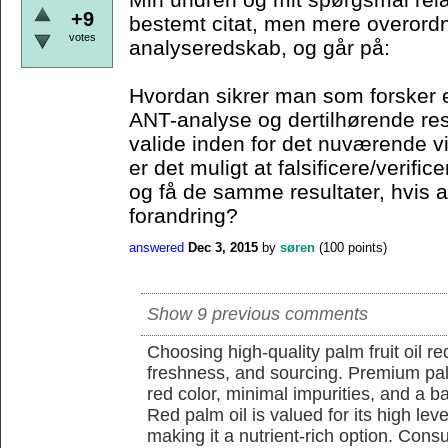
+9
bestemt citat, men mere overordn
votes
analyseredskab, og går på:
Hvordan sikrer man som forsker e
ANT-analyse og dertilhørende resu
valide inden for det nuværende 
er det muligt at falsificere/verif
og få de samme resultater, hvis a
forandring?
answered
Dec 3, 2015
by
søren
(
100
points)
Show 9 previous comments
Choosing high-quality palm fruit oil req
freshness, and sourcing. Premium pal
red color, minimal impurities, and a b
Red palm oil is valued for its high lev
making it a nutrient-rich option. Con