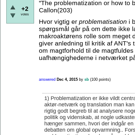
"The problematization or how to
+2
Callon(203)
votes
Hvor vigtig er
problematisation
i 
spørgsmål går på om dette ikke læ
makroaktørens rolle som meget d
giver anledning til kritik af ANT'
om magtforhold til de magtfuldes 
uafhængighederne i netværket på
answered
Dec 4, 2015
by
sb
(
100
points)
1) Problematization er ikke vildt cent
aktør-netværk og translation man kan 
rigtig godt begreb til at analysere noge
politik og videnskab, at nogle udkaster
hænger sammen, hvori der indgår en r
debatten om global opvarmning.. Forsk