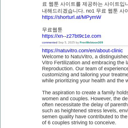
료 웹툰 사이트를 제공하는 사이트입니
내해드리겠습니다. no1 무료 웹툰
https://shorturl.at/MPymW
무료웹툰
https://xn--z27bt9c1e.com
commented
Sep 5, 2025
by
FreeWebtoon309
https://natuvitro.com/en/about-clinic
Welcome to NatuVitro, a distinguished fe
Vitro Fertilization and embracing the
Reproduction. Our team of experienced
customizing and tailoring your treatm
while prioritizing your health and the 
The aspiration to create a family hol
women and couples. However, the dem
often necessitate the delay of parent
such as heightened stress levels, env
semen quality have contributed to the
of 6 couples striving to conceive.