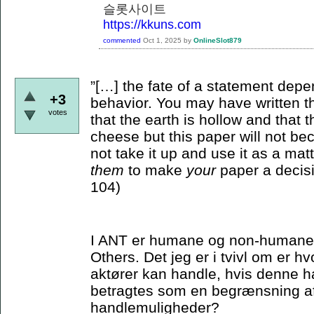
슬롯사이트
https://kkuns.com
commented
Oct 1, 2025
by
OnlineSlot879
”[…] the fate of a statement depe
+3
behavior. You may have written th
votes
that the earth is hollow and that
cheese but this paper will not bec
not take it up and use it as a matt
them
to make
your
paper a decisi
104)
I ANT er humane og non-humane ak
Others. Det jeg er i tvivl om er 
aktører kan handle, hvis denne ha
betragtes som en begrænsning a
handlemuligheder?