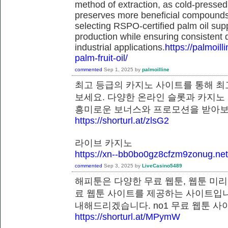
method of extraction, as cold-pressed
preserves more beneficial compounds. 
selecting RSPO-certified palm oil sup
production while ensuring consistent 
industrial applications.
https://palmoil
palm-fruit-oil/
commented
Sep 1, 2025
by
palmoilline
최고 등급의 카지노 사이트를 통해 최
보세요. 다양한 온라인 슬롯과 카지노
흥미로운 보너스와 프로모션을 받
https://shorturl.at/zlsG2
라이브 카지노
https://xn--bb0bo0gz8cfzm9zonug.net
commented
Sep 3, 2025
by
LiveCasino5489
해피툰은 다양한 무료 웹툰, 웹툰 미리
료 웹툰 사이트를 제공하는 사이트입니
내해드리겠습니다. no1 무료 웹툰
https://shorturl.at/MPymW