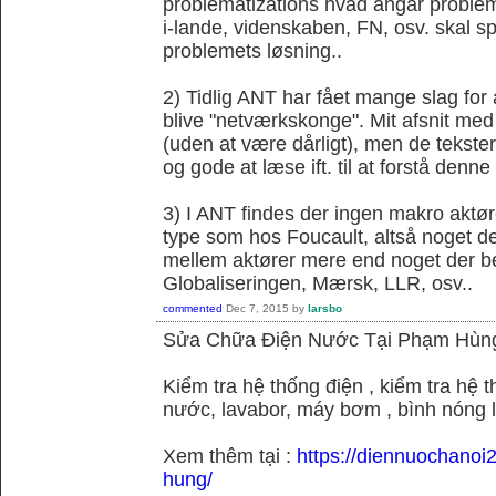
problematizations hvad angår probleme
i-lande, videnskaben, FN, osv. skal spi
problemets løsning..
2) Tidlig ANT har fået mange slag fo
blive "netværkskonge". Mit afsnit med 
(uden at være dårligt), men de tekster 
og gode at læse ift. til at forstå denne k
3) I ANT findes der ingen makro aktør
type som hos Foucault, altså noget der
mellem aktører mere end noget der be
Globaliseringen, Mærsk, LLR, osv..
commented
Dec 7, 2015
by
larsbo
Sửa Chữa Điện Nước Tại Phạm Hùn
Kiểm tra hệ thống điện , kiểm tra hệ
nước, lavabor, máy bơm , bình nóng 
Xem thêm tại :
https://diennuochano
hung/