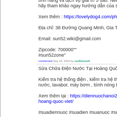
tính năng và dịch vụ giải trí 5 sao. N
hãy tham khảo ngay hướng dẫn của 
Xem thêm :
https://lovelydog4.com/p
Địa chỉ: 38 Đường Quang Minh, Gia T
Email: sun52.wiki@gmail.com
Zipcode: 700000""
#sun52zone"
commented
Sep 18, 2024
by
sun52zone8
Sửa Chữa Điện Nước Tại Hoàng Quố
Kiểm tra hệ thống điện , kiểm tra hệ
nước, lavabor, máy bơm , bình nóng 
Xem thêm tại :
https://diennuochanoi
hoang-quoc-viet/
#suadiennuoc #suadien #suanuoc 