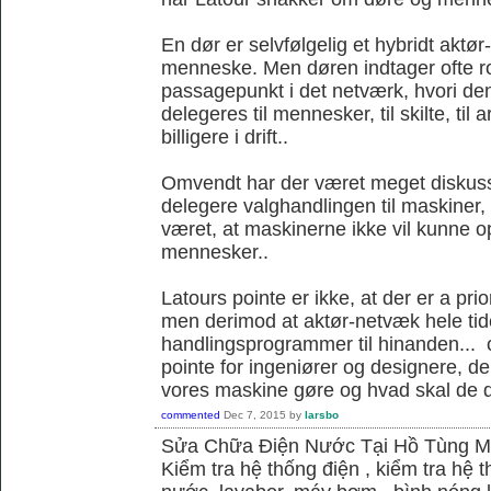
En dør er selvfølgelig et hybridt akt
menneske. Men døren indtager ofte ro
passagepunkt i det netværk, hvori d
delegeres til mennesker, til skilte, til
billigere i drift..
Omvendt har der været meget diskus
delegere valghandlingen til maskiner,
været, at maskinerne ikke vil kunne
mennesker..
Latours pointe er ikke, at der er a pri
men derimod at aktør-netvæk hele tide
handlingsprogrammer til hinanden... o
pointe for ingeniører og designere, de
vores maskine gøre og hvad skal de 
commented
Dec 7, 2015
by
larsbo
Sửa Chữa Điện Nước Tại Hồ Tùng 
Kiểm tra hệ thống điện , kiểm tra hệ