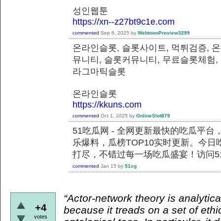
성인웹툰
https://xn--z27bt9c1e.com
commented
Sep 6, 2025
by
WebtoonPreview3299
온라인슬롯, 슬롯사이트, 먹튀검증, 
뮤니티, 슬롯커뮤니티, 무료슬롯체험,
라그마틱슬롯
온라인슬롯
https://kkuns.com
commented
Oct 1, 2025
by
OnlineSlot879
51吃瓜网 - 全网更新最快的吃瓜平
乐爆料，瓜榜TOP10实时更新。今
打尽，不错过每一场吃瓜盛宴！访问51
commented
Jan 15
by
51cg
“Actor-network theory is analytical
+4
because it treads on a set of ethi
votes