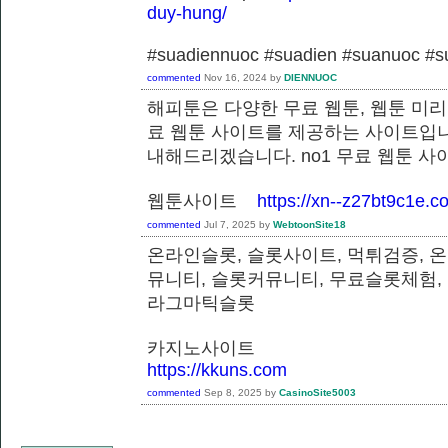
duy-hung/
#suadiennuoc #suadien #suanuoc 
commented
Nov 16, 2024
by
DIENNUOC
해피툰은 다양한 무료 웹툰, 웹툰 미리
료 웹툰 사이트를 제공하는 사이트입니
내해드리겠습니다. no1 무료 웹툰 
웹툰사이트
https://xn--z27bt9c1e.c
commented
Jul 7, 2025
by
WebtoonSite18
온라인슬롯, 슬롯사이트, 먹튀검증, 
뮤니티, 슬롯커뮤니티, 무료슬롯체험,
라그마틱슬롯
카지노사이트
https://kkuns.com
commented
Sep 8, 2025
by
CasinoSite5003