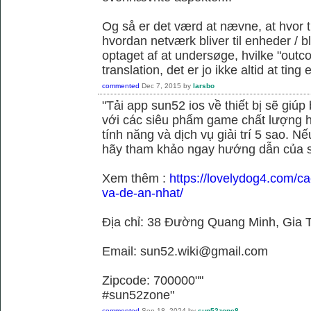
Og så er det værd at nævne, at hvor t
hvordan netværk bliver til enheder / 
optaget af at undersøge, hvilke "outc
translation, det er jo ikke altid at tin
commented
Dec 7, 2015
by
larsbo
"Tải app sun52 ios về thiết bị sẽ giú
với các siêu phẩm game chất lượng h
tính năng và dịch vụ giải trí 5 sao. N
hãy tham khảo ngay hướng dẫn của 
Xem thêm :
https://lovelydog4.com/ca
va-de-an-nhat/
Địa chỉ: 38 Đường Quang Minh, Gia T
Email: sun52.wiki@gmail.com
Zipcode: 700000""
#sun52zone"
commented
Sep 18, 2024
by
sun52zone8