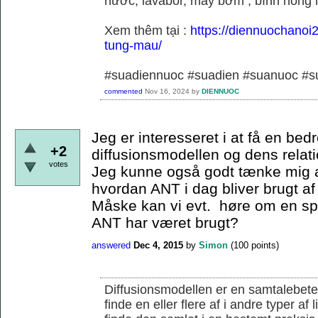
nước, lavabor, máy bơm , bình nóng 
Xem thêm tại :
https://diennuochanoi
tung-mau/
#suadiennuoc #suadien #suanuoc 
commented
Nov 16, 2024
by
DIENNUOC
Jeg er interesseret i at få en bedr
+2
diffusionsmodellen og dens relati
votes
Jeg kunne også godt tænke mig a
hvordan ANT i dag bliver brugt af
Måske kan vi evt. høre om en s
ANT har været brugt?
answered
Dec 4, 2015
by
Simon
(
100
points)
Diffusionsmodellen er en samtalebete
finde en eller flere af i andre typer af 