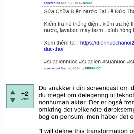
commented
Dec 7, 2015
by
larsbo
Sửa Chữa Điện Nước Tại Lê Đức Th
Kiểm tra hệ thống điện , kiểm tra hệ
nước, lavabor, máy bơm , bình nóng 
Xem thêm tại :
https://diennuochanoi
duc-tho/
#suadiennuoc #suadien #suanuoc 
commented
Nov 14, 2024
by
DIENNUOC
Du snakker i din screencast om d
+2
du meget om delegering til teknol
votes
nonhuman aktør. Der er også frem
omkring det velkendte døreksempe
bog en pensum, men håber det er
"I will define this transformation o