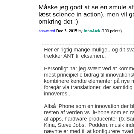
Måske jeg godt at se en smule af 
læst science in action), men vil 
omkring det :)
answered
Dec 3, 2015
by
Inno&tek
(
100
points)
Her er rigtig mange mulige.. og dit sva
trækker ANT til eksamen..
Personligt har jeg svært ved at komme
mest principielle bidrag til innovations
kombinere kendte elementer på nye m
foregår via translationer, der samtidi
innoveres..
Altså iPhone som en innovation der ble
resten af verden vs. iPhone som en r
af apps, hardware producenter (fx S
Kina, Steve Jobs, iPodden, musik indus
nævnte er med til at konfigurere hvad