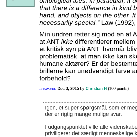
ontological toes. In particular, it
that there is a difference in kin
hand, and objects on the other. I
necessarily special.”
Law (1992),
Min undren retter sig mod en af 
at ANT
ikke
differentierer melle
et kritisk syn på ANT, hvornår bli
problematisk, at man ikke kan s
humane aktører? Er der bestemte 
brillerne kan unødvendigt farve an
forbehold?
answered
Dec 3, 2015
by
Christian H
(
100
points)
Igen, et super spørgsmål, som er mege
der er rigtig mange mulige svar.
I udgangspunktet ville alle videnskab
priviligerer det særligt menneskelige k