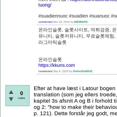
tuong/
#suadiennuoc #suadien #suanuoc 
commented
Nov 19, 2024
by
DIENNUOC
온라인슬롯, 슬롯사이트, 먹튀검증, 
뮤니티, 슬롯커뮤니티, 무료슬롯체험,
라그마틱슬롯
온라인슬롯
https://kkuns.com
commented
Sep 9, 2025
by
OnlineSlot5032
Efter at have læst i Latour bogen e
0
translation (som jeg ellers troede,
votes
kapitel 3s afsnit A og B i forhold t
og 2: ”how to make their behaviou
p. 121). Dette forstår jeg godt, m