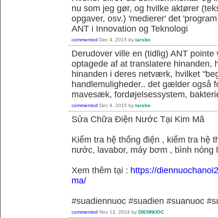
nu som jeg gør, og hvilke aktører (teks
opgaver, osv.) 'medierer' det 'program o
ANT i Innovation og Teknologi
commented
Dec 4, 2015
by
larsbo
Derudover ville en (tidlig) ANT pointe 
optagede af at translatere hinanden, hvi
hinanden i deres netværk, hvilket "be
handlemuligheder.. det gælder også f
mavesæk, fordøjelsessystem, bakterie
commented
Dec 4, 2015
by
larsbo
Sửa Chữa Điện Nước Tại Kim Mã
Kiểm tra hệ thống điện , kiểm tra hệ
nước, lavabor, máy bơm , bình nóng 
Xem thêm tại :
https://diennuochanoi
ma/
#suadiennuoc #suadien #suanuoc 
commented
Nov 13, 2024
by
DIENNUOC