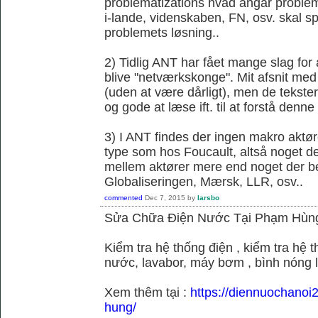
problematizations hvad angår probleme
i-lande, videnskaben, FN, osv. skal spi
problemets løsning..
2) Tidlig ANT har fået mange slag fo
blive "netværkskonge". Mit afsnit med 
(uden at være dårligt), men de tekster 
og gode at læse ift. til at forstå denne k
3) I ANT findes der ingen makro aktør
type som hos Foucault, altså noget der
mellem aktører mere end noget der be
Globaliseringen, Mærsk, LLR, osv..
commented
Dec 7, 2015
by
larsbo
Sửa Chữa Điện Nước Tại Phạm Hùn
Kiểm tra hệ thống điện , kiểm tra hệ
nước, lavabor, máy bơm , bình nóng 
Xem thêm tại :
https://diennuochano
hung/