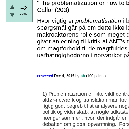
"The problematization or how to
+2
Callon(203)
votes
Hvor vigtig er
problematisation
i 
spørgsmål går på om dette ikke læ
makroaktørens rolle som meget d
giver anledning til kritik af ANT'
om magtforhold til de magtfuldes 
uafhængighederne i netværket på
answered
Dec 4, 2015
by
sb
(
100
points)
1) Problematization er ikke vildt cent
aktør-netværk og translation man kan 
rigtig godt begreb til at analysere noge
politik og videnskab, at nogle udkaster
hænger sammen, hvori der indgår en r
debatten om global opvarmning.. Forsk