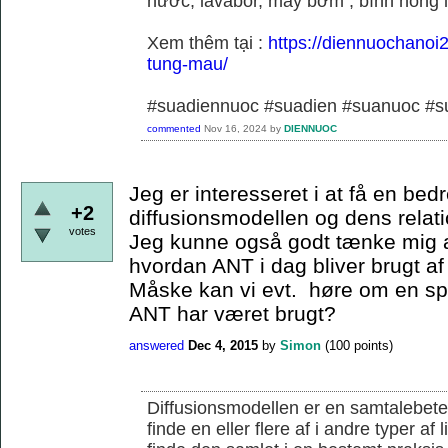
nước, lavabor, máy bơm , bình nóng 
Xem thêm tại :
https://diennuochanoi
tung-mau/
#suadiennuoc #suadien #suanuoc 
commented
Nov 16, 2024
by
DIENNUOC
Jeg er interesseret i at få en bedr
+2
diffusionsmodellen og dens relati
votes
Jeg kunne også godt tænke mig a
hvordan ANT i dag bliver brugt af
Måske kan vi evt. høre om en s
ANT har været brugt?
answered
Dec 4, 2015
by
Simon
(
100
points)
Diffusionsmodellen er en samtalebete
finde en eller flere af i andre typer af 