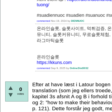
tuong/
#suadiennuoc #suadien #suanuoc 
commented
Nov 19, 2024
by
DIENNUOC
온라인슬롯, 슬롯사이트, 먹튀검증, 
뮤니티, 슬롯커뮤니티, 무료슬롯체험,
라그마틱슬롯
온라인슬롯
https://kkuns.com
commented
Sep 9, 2025
by
OnlineSlot5032
Efter at have læst i Latour bogen e
0
translation (som jeg ellers troede,
votes
kapitel 3s afsnit A og B i forhold t
og 2: ”how to make their behaviou
p. 121). Dette forstår jeg godt, m