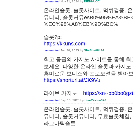
commented
Nov 11, 2024
by
DIENNUOC
온라인슬롯, 슬롯사이트, 먹튀검증, 
뮤니티, 슬롯커뮤esB0%95%EA%BE%
%EC%98%A8%EB%9D%BC%
슬롯?p:
https://kkuns.com
commented
Jun 30, 2025
by
SlotSite08436
최고 등급의 카지노 사이트를 통해 최
보세요. 다양한 온라인 슬롯과 카지노
흥미로운 보너스와 프로모션을 받
https://shorturl.at/JK9Vu
라이브 카지노
https://xn--bb0bo0g
commented
Sep 13, 2025
by
LiveCasino326
온라인슬롯, 슬롯사이트, 먹튀검증, 
뮤니티, 슬롯커뮤니티, 무료슬롯체험,
라그마틱슬롯