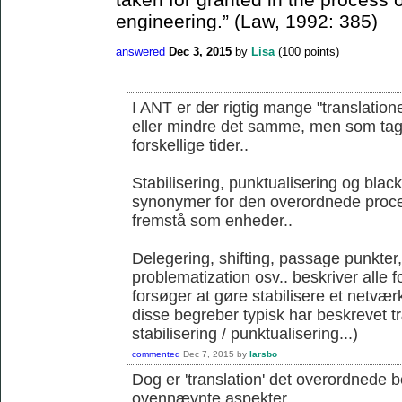
engineering.” (Law, 1992: 385)
answered
Dec 3, 2015
by
Lisa
(
100
points)
I ANT er der rigtig mange "translation
eller mindre det samme, men som tages 
forskellige tider..
Stabilisering, punktualisering og blac
synonymer for den overordnede proce
fremstå som enheder..
Delegering, shifting, passage punkter
problematization osv.. beskriver alle 
forsøger at gøre stabilisere et netværk
disse begreber typisk har beskrevet 
stabilisering / punktualisering...)
commented
Dec 7, 2015
by
larsbo
Dog er 'translation' det overordnede 
ovennævnte aspekter...