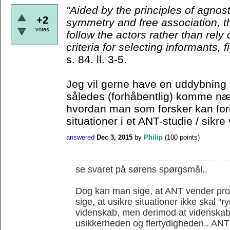
"Aided by the principles
of agnost
+2
symmetry and free association, t
votes
follow the actors rather than rely
criteria for
selecting informants, f
s. 84. ll. 3-5.
Jeg vil gerne have en uddybning 
således (forhåbentlig) komme nær
hvordan man som forsker kan for
situationer i et ANT-studie / sikre 
answered
Dec 3, 2015
by
Philip
(
100
points)
se svaret på sørens spørgsmål..
Dog kan man sige, at ANT vender prob
sige, at usikre situationer ikke skal "
videnskab, men derimod at videnskab
usikkerheden og flertydigheden.. ANT