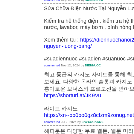
Sửa Chữa Điện Nước Tại Nguyễn L
Kiểm tra hệ thống điện , kiểm tra hệ
nước, lavabor, máy bơm , bình nóng 
Xem thêm tại :
https://diennuochanoi
nguyen-luong-bang/
#suadiennuoc #suadien #suanuoc 
commented
Nov 12, 2024
by
DIENNUOC
최고 등급의 카지노 사이트를 통해 최
보세요. 다양한 온라인 슬롯과 카지노
흥미로운 보너스와 프로모션을 받
https://shorturl.at/JK9Vu
라이브 카지노
https://xn--bb0bo0gz8cfzm9zonug.net
commented
Jul 2, 2025
by
LiveCasino326
해피툰은 다양한 무료 웹툰, 웹툰 미리