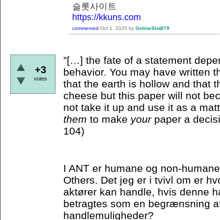
슬롯사이트
https://kkuns.com
commented
Oct 1, 2025
by
OnlineSlot879
”[…] the fate of a statement depe
+3
behavior. You may have written th
votes
that the earth is hollow and that
cheese but this paper will not bec
not take it up and use it as a matt
them
to make
your
paper a decisi
104)
I ANT er humane og non-humane ak
Others. Det jeg er i tvivl om er 
aktører kan handle, hvis denne ha
betragtes som en begrænsning a
handlemuligheder?