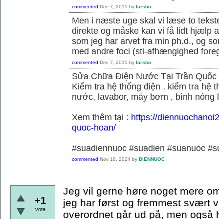
commented
Dec 7, 2015
by
larsbo
Men i næste uge skal vi læse to tekst
direkte og måske kan vi få lidt hjælp 
som jeg har arvet fra min ph.d., og s
med andre foci (sti-afhængighed foregå
commented
Dec 7, 2015
by
larsbo
Sửa Chữa Điện Nước Tại Trần Quốc
Kiểm tra hệ thống điện , kiểm tra hệ
nước, lavabor, máy bơm , bình nóng 
Xem thêm tại :
https://diennuochanoi
quoc-hoan/
#suadiennuoc #suadien #suanuoc 
commented
Nov 18, 2024
by
DIENNUOC
Jeg vil gerne høre noget mere om
+1
jeg har først og fremmest svært v
vote
overordnet går ud på, men også hvi