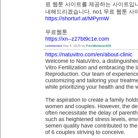
료 웹툰 사이트를 제공하는 사이트입니
내해드리겠습니다. no1 무료 웹툰
https://shorturl.at/MPymW
무료웹툰
https://xn--z27bt9c1e.com
commented
Sep 5, 2025
by
FreeWebtoon309
https://natuvitro.com/en/about-clinic
Welcome to NatuVitro, a distinguished fe
Vitro Fertilization and embracing the
Reproduction. Our team of experienced
customizing and tailoring your treatm
while prioritizing your health and the 
The aspiration to create a family hol
women and couples. However, the dem
often necessitate the delay of parent
such as heightened stress levels, env
semen quality have contributed to the
of 6 couples striving to conceive.