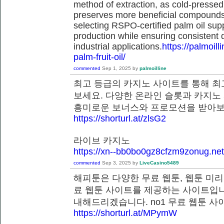
method of extraction, as cold-pressed
preserves more beneficial compounds. 
selecting RSPO-certified palm oil sup
production while ensuring consistent 
industrial applications.
https://palmoil
palm-fruit-oil/
commented
Sep 1, 2025
by
palmoilline
최고 등급의 카지노 사이트를 통해 최
보세요. 다양한 온라인 슬롯과 카지노
흥미로운 보너스와 프로모션을 받
https://shorturl.at/zlsG2
라이브 카지노
https://xn--bb0bo0gz8cfzm9zonug.net
commented
Sep 3, 2025
by
LiveCasino5489
해피툰은 다양한 무료 웹툰, 웹툰 미리
료 웹툰 사이트를 제공하는 사이트입니
내해드리겠습니다. no1 무료 웹툰
https://shorturl.at/MPymW