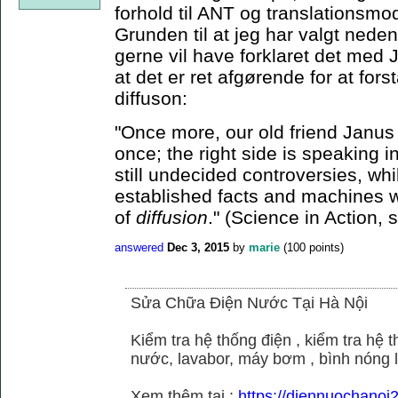
forhold til ANT og translationsmo
Grunden til at jeg har valgt neden
gerne vil have forklaret det med J
at det er ret afgørende for at for
diffuson:
"Once more, our old friend Janus 
once; the right side is speaking i
still undecided controversies, whi
established facts and machines w
of
diffusion
." (Science in Action, 
answered
Dec 3, 2015
by
marie
(
100
points)
Sửa Chữa Điện Nước Tại Hà Nội
Kiểm tra hệ thống điện , kiểm tra hệ
nước, lavabor, máy bơm , bình nóng 
Xem thêm tại :
https://diennuochano