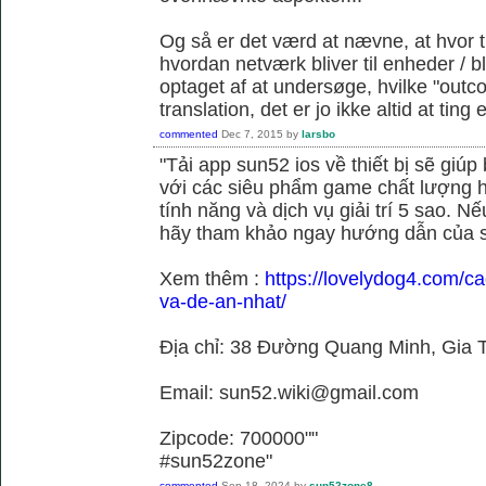
Og så er det værd at nævne, at hvor t
hvordan netværk bliver til enheder / 
optaget af at undersøge, hvilke "outc
translation, det er jo ikke altid at tin
commented
Dec 7, 2015
by
larsbo
"Tải app sun52 ios về thiết bị sẽ giú
với các siêu phẩm game chất lượng h
tính năng và dịch vụ giải trí 5 sao. N
hãy tham khảo ngay hướng dẫn của 
Xem thêm :
https://lovelydog4.com/ca
va-de-an-nhat/
Địa chỉ: 38 Đường Quang Minh, Gia T
Email: sun52.wiki@gmail.com
Zipcode: 700000""
#sun52zone"
commented
Sep 18, 2024
by
sun52zone8