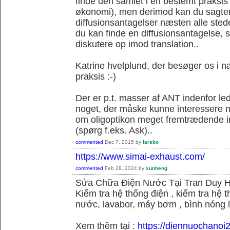
finde den samlet i en bestemt praksis
økonomi), men derimod kan du sagtens 
diffusionsantagelser næsten alle sted
du kan finde en diffusionsantagelse, s
diskutere op imod translation..
Katrine hvelplund, der besøger os i 
praksis :-)
Der er p.t. masser af ANT indenfor le
noget, der måske kunne interessere no
om oligoptikon meget fremtrædende i
(spørg f.eks. Ask)..
commented
Dec 7, 2015
by
larsbo
https://www.simai-exhaust.com/
commented
Feb 28, 2024
by
xunheng
Sửa Chữa Điện Nước Tại Tran Duy 
Kiểm tra hệ thống điện , kiểm tra hệ
nước, lavabor, máy bơm , bình nóng 
Xem thêm tại :
https://diennuochanoi