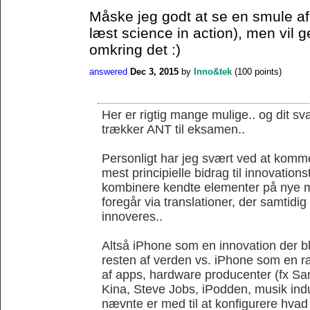
Måske jeg godt at se en smule af 
læst science in action), men vil 
omkring det :)
answered
Dec 3, 2015
by
Inno&tek
(
100
points)
Her er rigtig mange mulige.. og dit sva
trækker ANT til eksamen..
Personligt har jeg svært ved at komme
mest principielle bidrag til innovations
kombinere kendte elementer på nye m
foregår via translationer, der samtidi
innoveres..
Altså iPhone som en innovation der ble
resten af verden vs. iPhone som en r
af apps, hardware producenter (fx S
Kina, Steve Jobs, iPodden, musik indus
nævnte er med til at konfigurere hvad