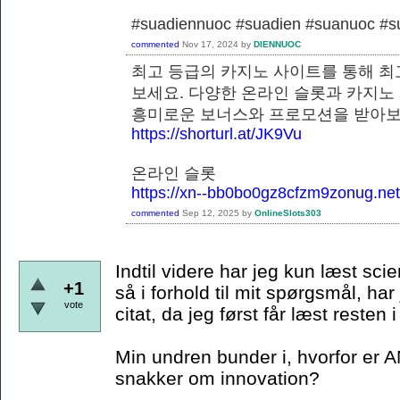
#suadiennuoc #suadien #suanuoc 
commented
Nov 17, 2024
by
DIENNUOC
최고 등급의 카지노 사이트를 통해 최
보세요. 다양한 온라인 슬롯과 카지노
흥미로운 보너스와 프로모션을 
https://shorturl.at/JK9Vu
온라인 슬롯
https://xn--bb0bo0gz8cfzm9zonug.net
commented
Sep 12, 2025
by
OnlineSlots303
Indtil videre har jeg kun læst scie
+1
så i forhold til mit spørgsmål, har
vote
citat, da jeg først får læst resten
Min undren bunder i, hvorfor er A
snakker om innovation?