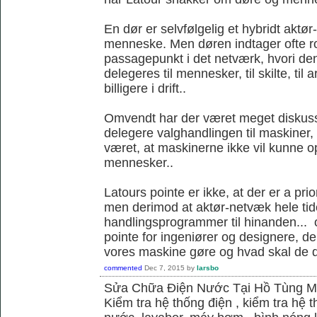
En dør er selvfølgelig et hybridt akt
menneske. Men døren indtager ofte ro
passagepunkt i det netværk, hvori d
delegeres til mennesker, til skilte, til
billigere i drift..
Omvendt har der været meget diskus
delegere valghandlingen til maskiner,
været, at maskinerne ikke vil kunne
mennesker..
Latours pointe er ikke, at der er a pri
men derimod at aktør-netvæk hele tide
handlingsprogrammer til hinanden... o
pointe for ingeniører og designere, de
vores maskine gøre og hvad skal de 
commented
Dec 7, 2015
by
larsbo
Sửa Chữa Điện Nước Tại Hồ Tùng 
Kiểm tra hệ thống điện , kiểm tra hệ