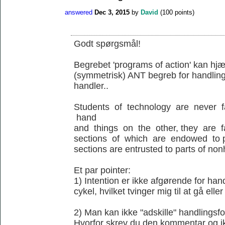
answered
Dec 3, 2015
by
David
(
100
points)
Godt spørgsmål!
Begrebet 'programs of action' kan hjæl
(symmetrisk) ANT begreb for handling
handler..
Students of technology are never 
hand
and things on the other, they are 
sections of which are endowed to p
sections are entrusted to parts of no
Et par pointer:
1) Intention er ikke afgørende for ha
cykel, hvilket tvinger mig til at gå elle
2) Man kan ikke "adskille" handlingsfo
Hvorfor skrev du den kommentar og ik