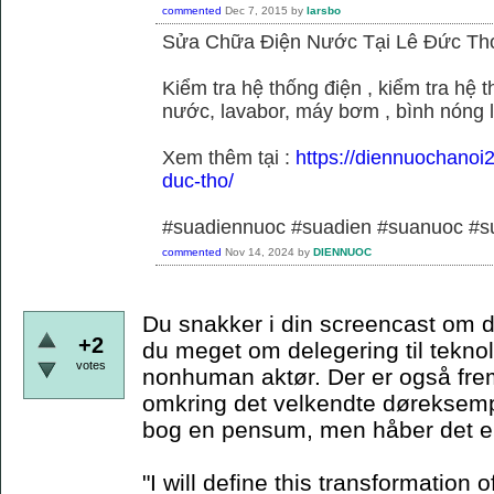
commented
Dec 7, 2015
by
larsbo
Sửa Chữa Điện Nước Tại Lê Đức Th
Kiểm tra hệ thống điện , kiểm tra hệ
nước, lavabor, máy bơm , bình nóng 
Xem thêm tại :
https://diennuochanoi
duc-tho/
#suadiennuoc #suadien #suanuoc 
commented
Nov 14, 2024
by
DIENNUOC
Du snakker i din screencast om d
+2
du meget om delegering til teknol
votes
nonhuman aktør. Der er også frem
omkring det velkendte døreksempe
bog en pensum, men håber det er
"I will define this transformation o