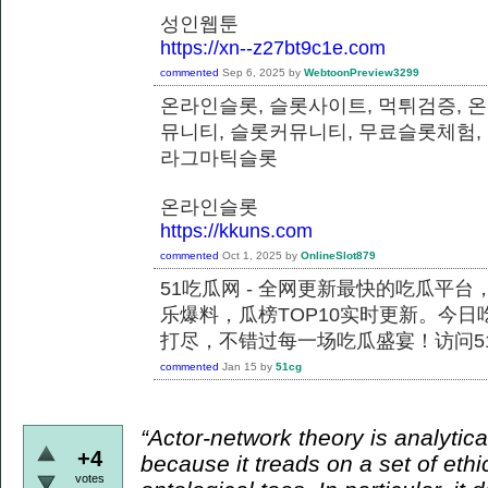
성인웹툰
https://xn--z27bt9c1e.com
commented
Sep 6, 2025
by
WebtoonPreview3299
온라인슬롯, 슬롯사이트, 먹튀검증, 
뮤니티, 슬롯커뮤니티, 무료슬롯체험,
라그마틱슬롯
온라인슬롯
https://kkuns.com
commented
Oct 1, 2025
by
OnlineSlot879
51吃瓜网 - 全网更新最快的吃瓜平
乐爆料，瓜榜TOP10实时更新。今
打尽，不错过每一场吃瓜盛宴！访问51
commented
Jan 15
by
51cg
“Actor-network theory is analytical
+4
because it treads on a set of ethi
votes