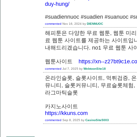
duy-hung/
#suadiennuoc #suadien #suanuoc 
commented
Nov 16, 2024
by
DIENNUOC
해피툰은 다양한 무료 웹툰, 웹툰 미리
료 웹툰 사이트를 제공하는 사이트입니
내해드리겠습니다. no1 무료 웹툰 
웹툰사이트
https://xn--z27bt9c1e.c
commented
Jul 7, 2025
by
WebtoonSite18
온라인슬롯, 슬롯사이트, 먹튀검증, 
뮤니티, 슬롯커뮤니티, 무료슬롯체험,
라그마틱슬롯
카지노사이트
https://kkuns.com
commented
Sep 8, 2025
by
CasinoSite5003