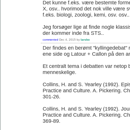
Det kunne f.eks. være bestemte former 
X, osv.. hvorimod det nok ville være 
f.eks. biologi, zoologi, kemi, osv. osv..
Jeg forsøger lige at finde nogle klassi
der kommer inde fra STS..
commented
Dec 4, 2015
by
larsbo
Der findes en berømt "kyllingedebat"
ene side og Latour + Callon på den a
Et centralt tema i debatten var netop 
menneskelige.
Collins, H. and S. Yearley (1992). Ep
Practice and Culture. A. Pickering. C
301-26.
Collins, H. and S. Yearley (1992). Jo
Practice and Culture. A. Pickering. C
369-89.