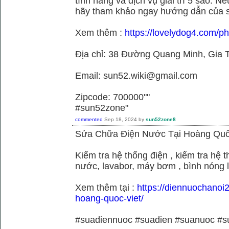
tính năng và dịch vụ giải trí 5 sao. N
hãy tham khảo ngay hướng dẫn của 
Xem thêm :
https://lovelydog4.com/p
Địa chỉ: 38 Đường Quang Minh, Gia T
Email: sun52.wiki@gmail.com
Zipcode: 700000""
#sun52zone"
commented
Sep 18, 2024
by
sun52zone8
Sửa Chữa Điện Nước Tại Hoàng Quố
Kiểm tra hệ thống điện , kiểm tra hệ
nước, lavabor, máy bơm , bình nóng 
Xem thêm tại :
https://diennuochanoi
hoang-quoc-viet/
#suadiennuoc #suadien #suanuoc 