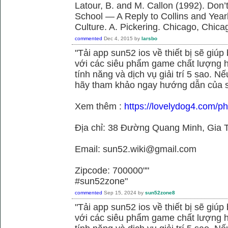
Latour, B. and M. Callon (1992). Don’
School — A Reply to Collins and Year
Culture. A. Pickering. Chicago, Chica
commented
Dec 4, 2015
by
larsbo
"Tải app sun52 ios về thiết bị sẽ giú
với các siêu phẩm game chất lượng h
tính năng và dịch vụ giải trí 5 sao. N
hãy tham khảo ngay hướng dẫn của 
Xem thêm :
https://lovelydog4.com/p
Địa chỉ: 38 Đường Quang Minh, Gia T
Email: sun52.wiki@gmail.com
Zipcode: 700000""
#sun52zone"
commented
Sep 15, 2024
by
sun52zone8
"Tải app sun52 ios về thiết bị sẽ giú
với các siêu phẩm game chất lượng h