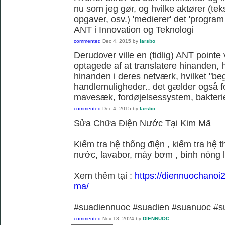
nu som jeg gør, og hvilke aktører (teks
opgaver, osv.) 'medierer' det 'program o
ANT i Innovation og Teknologi
commented
Dec 4, 2015
by
larsbo
Derudover ville en (tidlig) ANT pointe 
optagede af at translatere hinanden, hvi
hinanden i deres netværk, hvilket "be
handlemuligheder.. det gælder også f
mavesæk, fordøjelsessystem, bakterie
commented
Dec 4, 2015
by
larsbo
Sửa Chữa Điện Nước Tại Kim Mã
Kiểm tra hệ thống điện , kiểm tra hệ
nước, lavabor, máy bơm , bình nóng 
Xem thêm tại :
https://diennuochanoi
ma/
#suadiennuoc #suadien #suanuoc 
commented
Nov 13, 2024
by
DIENNUOC