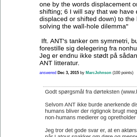
one by the words displacement or 
shifting; 6 I will say that we have
displaced or shifted down) to the 
solving the wall-hole dilemma"
Ift. ANT's tanker om symmetri, b
forestille sig delegering fra non
Jeg er endnu ikke stødt på sådan 
ANT litteratur.
answered
Dec 3, 2015
by
MarcJohnson
(
100
points)
Godt spørgsmål fra dørteksten (www.b
Selvom ANT ikke burde anerkende di
humans bliver der rigtignok brugt me
non-humans medierer og opretholder
Jeg tror det gode svar er, at en aktørs
når Latour snakker om døre og menn