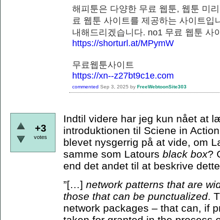
해피툰은 다양한 무료 웹툰, 웹툰 미리
료 웹툰 사이트를 제공하는 사이트입니
내해드리겠습니다. no1 무료 웹
https://shorturl.at/MPymW
무료웹툰사이트
https://xn--z27bt9c1e.com
commented
Sep 3, 2025
by
FreeWebtoonSite303
Indtil videre har jeg kun nået at
+3
introduktionen til Sciene in Actio
votes
blevet nysgerrig på at vide, om 
samme som Latours
black box
? 
end det andet til at beskrive de
”[…]
network patterns that are wi
those that can be punctualized
. 
network packages – that can, if p
taken for granted in the process