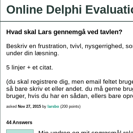
Online Delphi Evaluat
Hvad skal Lars gennemgå ved tavlen?
Beskriv en frustration, tvivl, nysgerrighed, s
under din læsning.
5 linjer + et citat.
(du skal registrere dig, men email feltet bruge
så bare skriv et eller andet. du må gerne b
bruger, hvis du har en sådan, ellers bare opr
asked
Nov 27, 2015
by
larsbo
(
200
points)
44 Answers
Min undren og mit spørgsmål relate