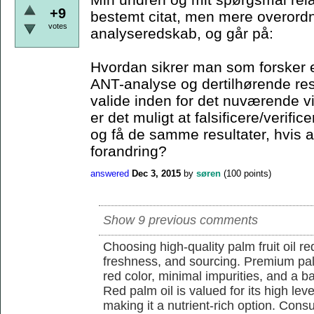
+9
bestemt citat, men mere overordn
votes
analyseredskab, og går på:
Hvordan sikrer man som forsker e
ANT-analyse og dertilhørende resu
valide inden for det nuværende 
er det muligt at falsificere/verif
og få de samme resultater, hvis a
forandring?
answered
Dec 3, 2015
by
søren
(
100
points)
Show 9 previous comments
Choosing high-quality palm fruit oil req
freshness, and sourcing. Premium pal
red color, minimal impurities, and a b
Red palm oil is valued for its high lev
making it a nutrient-rich option. Con