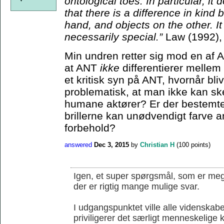
ontological toes. In particular, it
that there is a difference in kin
hand, and objects on the other. I
necessarily special.”
Law (1992),
Min undren retter sig mod en af 
at ANT
ikke
differentierer melle
et kritisk syn på ANT, hvornår bli
problematisk, at man ikke kan s
humane aktører? Er der bestemte 
brillerne kan unødvendigt farve an
forbehold?
answered
Dec 3, 2015
by
Christian H
(
100
points)
Igen, et super spørgsmål, som er mege
der er rigtig mange mulige svar.
I udgangspunktet ville alle videnskab
priviligerer det særligt menneskelige k