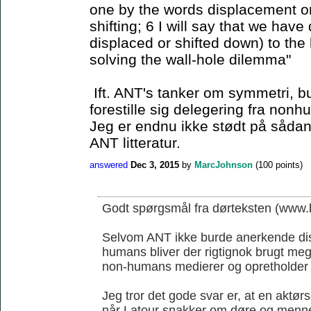
one by the words displacement or 
shifting; 6 I will say that we have
displaced or shifted down) to the 
solving the wall-hole dilemma"
Ift. ANT's tanker om symmetri, b
forestille sig delegering fra non
Jeg er endnu ikke stødt på sådan 
ANT litteratur.
answered
Dec 3, 2015
by
MarcJohnson
(
100
points)
Godt spørgsmål fra dørteksten (www.b
Selvom ANT ikke burde anerkende di
humans bliver der rigtignok brugt me
non-humans medierer og opretholder
Jeg tror det gode svar er, at en aktørs
når Latour snakker om døre og menn