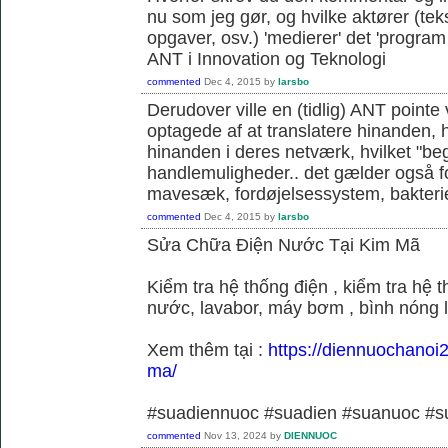
nu som jeg gør, og hvilke aktører (teks
opgaver, osv.) 'medierer' det 'program o
ANT i Innovation og Teknologi
commented
Dec 4, 2015
by
larsbo
Derudover ville en (tidlig) ANT pointe 
optagede af at translatere hinanden, hvi
hinanden i deres netværk, hvilket "be
handlemuligheder.. det gælder også f
mavesæk, fordøjelsessystem, bakterie
commented
Dec 4, 2015
by
larsbo
Sửa Chữa Điện Nước Tại Kim Mã
Kiểm tra hệ thống điện , kiểm tra hệ
nước, lavabor, máy bơm , bình nóng 
Xem thêm tại :
https://diennuochanoi
ma/
#suadiennuoc #suadien #suanuoc 
commented
Nov 13, 2024
by
DIENNUOC