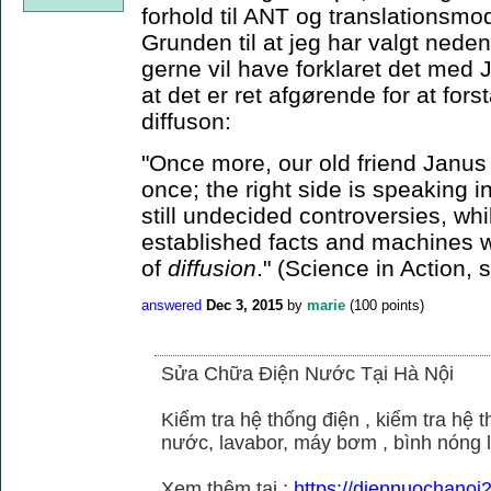
forhold til ANT og translationsmo
Grunden til at jeg har valgt neden
gerne vil have forklaret det med J
at det er ret afgørende for at for
diffuson:
"Once more, our old friend Janus 
once; the right side is speaking i
still undecided controversies, whi
established facts and machines w
of
diffusion
." (Science in Action, 
answered
Dec 3, 2015
by
marie
(
100
points)
Sửa Chữa Điện Nước Tại Hà Nội
Kiểm tra hệ thống điện , kiểm tra hệ
nước, lavabor, máy bơm , bình nóng 
Xem thêm tại :
https://diennuochano