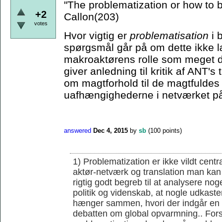
"The problematization or how to
+2
Callon(203)
votes
Hvor vigtig er
problematisation
i 
spørgsmål går på om dette ikke læ
makroaktørens rolle som meget d
giver anledning til kritik af ANT'
om magtforhold til de magtfuldes 
uafhængighederne i netværket på
answered
Dec 4, 2015
by
sb
(
100
points)
1) Problematization er ikke vildt cent
aktør-netværk og translation man kan 
rigtig godt begreb til at analysere noge
politik og videnskab, at nogle udkaster
hænger sammen, hvori der indgår en r
debatten om global opvarmning.. Forsk