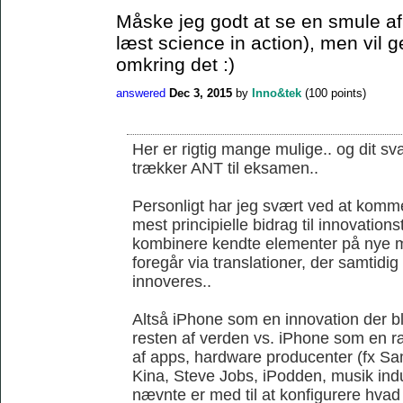
Måske jeg godt at se en smule af 
læst science in action), men vil 
omkring det :)
answered
Dec 3, 2015
by
Inno&tek
(
100
points)
Her er rigtig mange mulige.. og dit sva
trækker ANT til eksamen..
Personligt har jeg svært ved at komme
mest principielle bidrag til innovations
kombinere kendte elementer på nye m
foregår via translationer, der samtidi
innoveres..
Altså iPhone som en innovation der ble
resten af verden vs. iPhone som en r
af apps, hardware producenter (fx S
Kina, Steve Jobs, iPodden, musik indus
nævnte er med til at konfigurere hvad