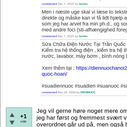
commented
Dec 7, 2015
by
larsbo
Men i næste uge skal vi læse to tekst
direkte og måske kan vi få lidt hjælp 
som jeg har arvet fra min ph.d., og s
med andre foci (sti-afhængighed foregå
commented
Dec 7, 2015
by
larsbo
Sửa Chữa Điện Nước Tại Trần Quốc
Kiểm tra hệ thống điện , kiểm tra hệ
nước, lavabor, máy bơm , bình nóng 
Xem thêm tại :
https://diennuochanoi
quoc-hoan/
#suadiennuoc #suadien #suanuoc 
commented
Nov 18, 2024
by
DIENNUOC
Jeg vil gerne høre noget mere om
+1
jeg har først og fremmest svært v
vote
overordnet går ud på, men også hvi