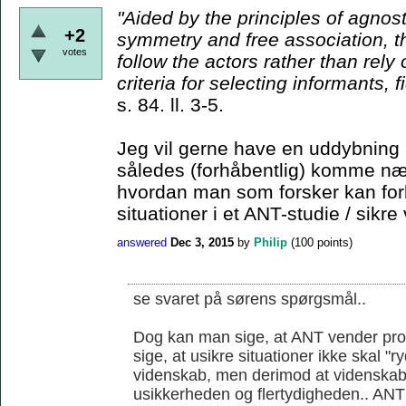
"Aided by the principles
of agnost
+2
symmetry and free association, t
votes
follow the actors rather than rely
criteria for
selecting informants, f
s. 84. ll. 3-5.
Jeg vil gerne have en uddybning 
således (forhåbentlig) komme nær
hvordan man som forsker kan for
situationer i et ANT-studie / sikre 
answered
Dec 3, 2015
by
Philip
(
100
points)
se svaret på sørens spørgsmål..
Dog kan man sige, at ANT vender prob
sige, at usikre situationer ikke skal "
videnskab, men derimod at videnskab
usikkerheden og flertydigheden.. ANT