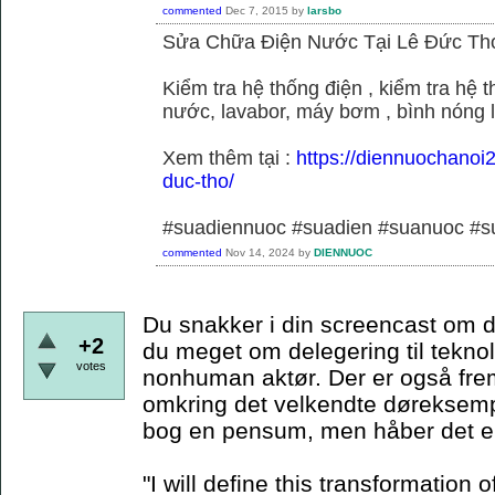
commented
Dec 7, 2015
by
larsbo
Sửa Chữa Điện Nước Tại Lê Đức Th
Kiểm tra hệ thống điện , kiểm tra hệ
nước, lavabor, máy bơm , bình nóng 
Xem thêm tại :
https://diennuochanoi
duc-tho/
#suadiennuoc #suadien #suanuoc 
commented
Nov 14, 2024
by
DIENNUOC
Du snakker i din screencast om d
+2
du meget om delegering til teknol
votes
nonhuman aktør. Der er også frem
omkring det velkendte døreksempe
bog en pensum, men håber det er
"I will define this transformation o