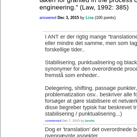
engineering.” (Law, 1992: 385)
answered
Dec 3, 2015
by
Lisa
(
100
points)
I ANT er der rigtig mange "translation
eller mindre det samme, men som tages 
forskellige tider..
Stabilisering, punktualisering og blac
synonymer for den overordnede proce
fremstå som enheder..
Delegering, shifting, passage punkter
problematization osv.. beskriver alle 
forsøger at gøre stabilisere et netværk
disse begreber typisk har beskrevet 
stabilisering / punktualisering...)
commented
Dec 7, 2015
by
larsbo
Dog er 'translation' det overordnede 
ovennævnte aspekter...