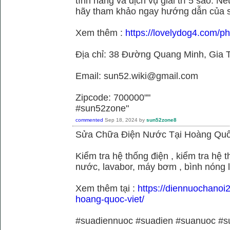
tính năng và dịch vụ giải trí 5 sao. N
hãy tham khảo ngay hướng dẫn của 
Xem thêm :
https://lovelydog4.com/p
Địa chỉ: 38 Đường Quang Minh, Gia T
Email: sun52.wiki@gmail.com
Zipcode: 700000""
#sun52zone"
commented
Sep 18, 2024
by
sun52zone8
Sửa Chữa Điện Nước Tại Hoàng Quố
Kiểm tra hệ thống điện , kiểm tra hệ
nước, lavabor, máy bơm , bình nóng 
Xem thêm tại :
https://diennuochanoi
hoang-quoc-viet/
#suadiennuoc #suadien #suanuoc 