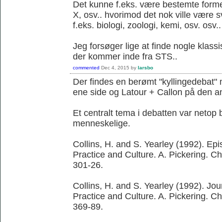
Det kunne f.eks. være bestemte former 
X, osv.. hvorimod det nok ville være 
f.eks. biologi, zoologi, kemi, osv. osv..
Jeg forsøger lige at finde nogle klassi
der kommer inde fra STS..
commented
Dec 4, 2015
by
larsbo
Der findes en berømt "kyllingedebat"
ene side og Latour + Callon på den a
Et centralt tema i debatten var netop 
menneskelige.
Collins, H. and S. Yearley (1992). Ep
Practice and Culture. A. Pickering. C
301-26.
Collins, H. and S. Yearley (1992). Jo
Practice and Culture. A. Pickering. C
369-89.