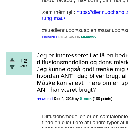
nước, lavabor, máy bơm , bình nóng 
Xem thêm tại :
https://diennuochanoi
tung-mau/
#suadiennuoc #suadien #suanuoc 
commented
Nov 16, 2024
by
DIENNUOC
Jeg er interesseret i at få en bedr
+2
diffusionsmodellen og dens relati
votes
Jeg kunne også godt tænke mig a
hvordan ANT i dag bliver brugt af
Måske kan vi evt. høre om en s
ANT har været brugt?
answered
Dec 4, 2015
by
Simon
(
100
points)
Diffusionsmodellen er en samtalebete
finde en eller flere af i andre typer af 