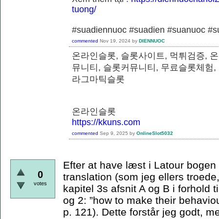
tuong/
#suadiennuoc #suadien #suanuoc 
commented
Nov 19, 2024
by
DIENNUOC
온라인슬롯, 슬롯사이트, 먹튀검증, 
뮤니티, 슬롯커뮤니티, 무료슬롯체험,
라그마틱슬롯
온라인슬롯
https://kkuns.com
commented
Sep 9, 2025
by
OnlineSlot5032
Efter at have læst i Latour bogen e
0
translation (som jeg ellers troede,
votes
kapitel 3s afsnit A og B i forhold t
og 2: ”how to make their behaviou
p. 121). Dette forstår jeg godt, m