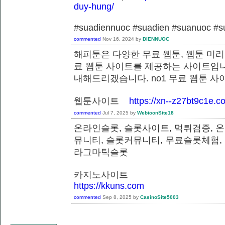
duy-hung/
#suadiennuoc #suadien #suanuoc 
commented
Nov 16, 2024
by
DIENNUOC
해피툰은 다양한 무료 웹툰, 웹툰 미리
료 웹툰 사이트를 제공하는 사이트입니
내해드리겠습니다. no1 무료 웹툰 
웹툰사이트
https://xn--z27bt9c1e.c
commented
Jul 7, 2025
by
WebtoonSite18
온라인슬롯, 슬롯사이트, 먹튀검증, 
뮤니티, 슬롯커뮤니티, 무료슬롯체험,
라그마틱슬롯
카지노사이트
https://kkuns.com
commented
Sep 8, 2025
by
CasinoSite5003