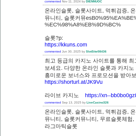
commented
Nov 11, 2024
by
DIENNUOC
온라인슬롯, 슬롯사이트, 먹튀검증, 
뮤니티, 슬롯커뮤esB0%95%EA%BE%
%EC%98%A8%EB%9D%BC%
슬롯?p:
https://kkuns.com
commented
Jun 30, 2025
by
SlotSite08436
최고 등급의 카지노 사이트를 통해 최
보세요. 다양한 온라인 슬롯과 카지노
흥미로운 보너스와 프로모션을 받
https://shorturl.at/JK9Vu
라이브 카지노
https://xn--bb0bo0g
commented
Sep 13, 2025
by
LiveCasino326
온라인슬롯, 슬롯사이트, 먹튀검증, 
뮤니티, 슬롯커뮤니티, 무료슬롯체험,
라그마틱슬롯