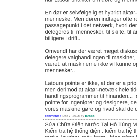
En dør er selvfølgelig et hybridt akt
menneske. Men døren indtager ofte ro
passagepunkt i det netværk, hvori d
delegeres til mennesker, til skilte, til
billigere i drift..
Omvendt har der været meget diskus
delegere valghandlingen til maskiner,
været, at maskinerne ikke vil kunne
mennesker..
Latours pointe er ikke, at der er a pri
men derimod at aktør-netvæk hele tide
handlingsprogrammer til hinanden... o
pointe for ingeniører og designere, de
vores maskine gøre og hvad skal de 
commented
Dec 7, 2015
by
larsbo
Sửa Chữa Điện Nước Tại Hồ Tùng 
Kiểm tra hệ thống điện , kiểm tra hệ