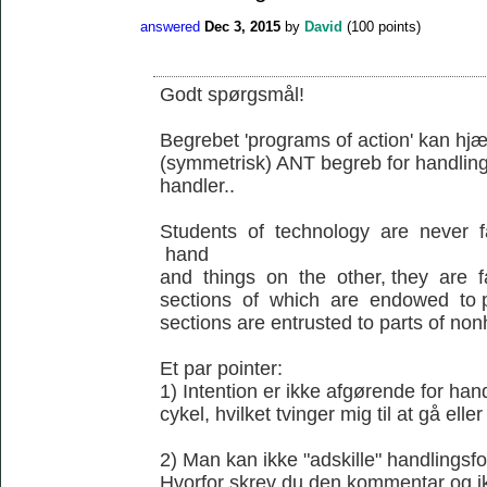
answered
Dec 3, 2015
by
David
(
100
points)
Godt spørgsmål!
Begrebet 'programs of action' kan hjæl
(symmetrisk) ANT begreb for handling
handler..
Students of technology are never 
hand
and things on the other, they are 
sections of which are endowed to p
sections are entrusted to parts of no
Et par pointer:
1) Intention er ikke afgørende for ha
cykel, hvilket tvinger mig til at gå elle
2) Man kan ikke "adskille" handlingsfo
Hvorfor skrev du den kommentar og ik