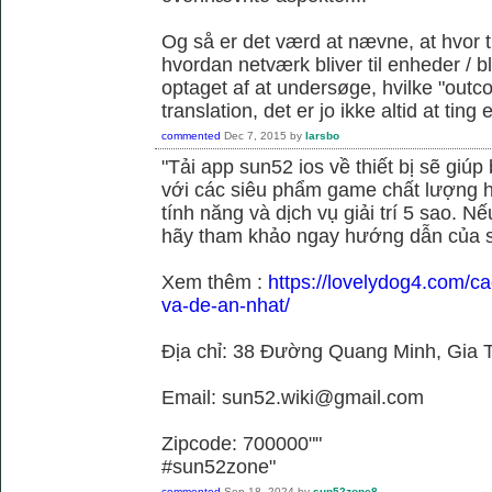
Og så er det værd at nævne, at hvor t
hvordan netværk bliver til enheder / 
optaget af at undersøge, hvilke "outc
translation, det er jo ikke altid at tin
commented
Dec 7, 2015
by
larsbo
"Tải app sun52 ios về thiết bị sẽ giú
với các siêu phẩm game chất lượng h
tính năng và dịch vụ giải trí 5 sao. N
hãy tham khảo ngay hướng dẫn của 
Xem thêm :
https://lovelydog4.com/ca
va-de-an-nhat/
Địa chỉ: 38 Đường Quang Minh, Gia T
Email: sun52.wiki@gmail.com
Zipcode: 700000""
#sun52zone"
commented
Sep 18, 2024
by
sun52zone8