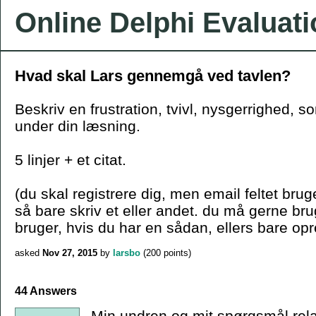
Online Delphi Evaluat
Hvad skal Lars gennemgå ved tavlen?
Beskriv en frustration, tvivl, nysgerrighed, s
under din læsning.
5 linjer + et citat.
(du skal registrere dig, men email feltet bruge
så bare skriv et eller andet. du må gerne b
bruger, hvis du har en sådan, ellers bare opr
asked
Nov 27, 2015
by
larsbo
(
200
points)
44 Answers
Min undren og mit spørgsmål relate