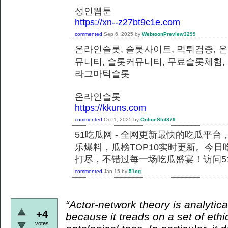
성인웹툰
https://xn--z27bt9c1e.com
commented
Sep 6, 2025
by
WebtoonPreview3299
온라인슬롯, 슬롯사이트, 먹튀검증, 
뮤니티, 슬롯커뮤니티, 무료슬롯체험,
라그마틱슬롯
온라인슬롯
https://kkuns.com
commented
Oct 1, 2025
by
OnlineSlot879
51吃瓜网 - 全网更新最快的吃瓜平
乐爆料，瓜榜TOP10实时更新。今
打尽，不错过每一场吃瓜盛宴！访问51
commented
Jan 15
by
51cg
“Actor-network theory is analytical
+4
because it treads on a set of ethi
votes