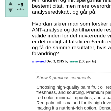
+9
bestemt citat, men mere overordn
votes
analyseredskab, og går på:
Hvordan sikrer man som forsker e
ANT-analyse og dertilhørende resu
valide inden for det nuværende 
er det muligt at falsificere/verif
og få de samme resultater, hvis a
forandring?
answered
Dec 3, 2015
by
søren
(
100
points)
Show 9 previous comments
Choosing high-quality palm fruit oil req
freshness, and sourcing. Premium pal
red color, minimal impurities, and a b
Red palm oil is valued for its high lev
making it a nutrient-rich option. Con