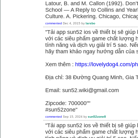
Latour, B. and M. Callon (1992). Don’
School — A Reply to Collins and Year
Culture. A. Pickering. Chicago, Chica
commented
Dec 4, 2015
by
larsbo
"Tải app sun52 ios về thiết bị sẽ giú
với các siêu phẩm game chất lượng h
tính năng và dịch vụ giải trí 5 sao. N
hãy tham khảo ngay hướng dẫn của 
Xem thêm :
https://lovelydog4.com/p
Địa chỉ: 38 Đường Quang Minh, Gia T
Email: sun52.wiki@gmail.com
Zipcode: 700000""
#sun52zone"
commented
Sep 15, 2024
by
sun52zone8
"Tải app sun52 ios về thiết bị sẽ giú
với các siêu phẩm game chất lượng h