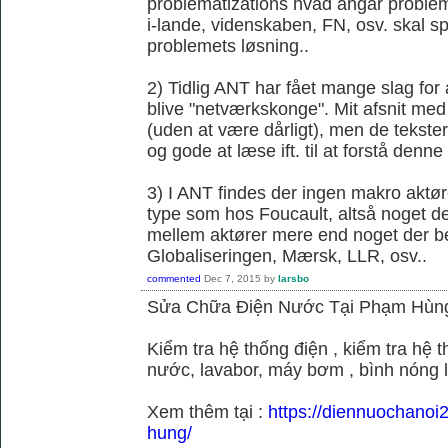
problematizations hvad angår probleme
i-lande, videnskaben, FN, osv. skal spi
problemets løsning..
2) Tidlig ANT har fået mange slag fo
blive "netværkskonge". Mit afsnit med 
(uden at være dårligt), men de tekster 
og gode at læse ift. til at forstå denne k
3) I ANT findes der ingen makro aktør
type som hos Foucault, altså noget der
mellem aktører mere end noget der be
Globaliseringen, Mærsk, LLR, osv..
commented
Dec 7, 2015
by
larsbo
Sửa Chữa Điện Nước Tại Phạm Hùn
Kiểm tra hệ thống điện , kiểm tra hệ
nước, lavabor, máy bơm , bình nóng 
Xem thêm tại :
https://diennuochano
hung/