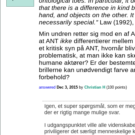
ontological toes. In particular, it
that there is a difference in kin
hand, and objects on the other. I
necessarily special.”
Law (1992),
Min undren retter sig mod en af 
at ANT
ikke
differentierer melle
et kritisk syn på ANT, hvornår bli
problematisk, at man ikke kan s
humane aktører? Er der bestemte 
brillerne kan unødvendigt farve an
forbehold?
answered
Dec 3, 2015
by
Christian H
(
100
points)
Igen, et super spørgsmål, som er mege
der er rigtig mange mulige svar.
I udgangspunktet ville alle videnskab
priviligerer det særligt menneskelige k