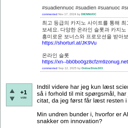
#suadiennuoc #suadien #suanuoc 
commented
Nov 17, 2024
by
DIENNUOC
최고 등급의 카지노 사이트를 통해 최
보세요. 다양한 온라인 슬롯과 카지노
흥미로운 보너스와 프로모션을 
https://shorturl.at/JK9Vu
온라인 슬롯
https://xn--bb0bo0gz8cfzm9zonug.net
commented
Sep 12, 2025
by
OnlineSlots303
Indtil videre har jeg kun læst scie
+1
så i forhold til mit spørgsmål, har
vote
citat, da jeg først får læst resten
Min undren bunder i, hvorfor er A
snakker om innovation?