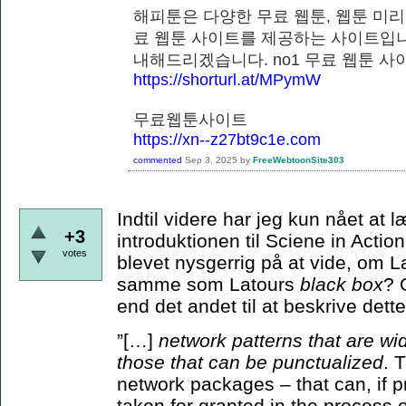
해피툰은 다양한 무료 웹툰, 웹툰 미리
료 웹툰 사이트를 제공하는 사이트입니
내해드리겠습니다. no1 무료 웹
https://shorturl.at/MPymW
무료웹툰사이트
https://xn--z27bt9c1e.com
commented
Sep 3, 2025
by
FreeWebtoonSite303
Indtil videre har jeg kun nået at
+3
introduktionen til Sciene in Actio
votes
blevet nysgerrig på at vide, om 
samme som Latours
black box
? 
end det andet til at beskrive de
”[…]
network patterns that are wi
those that can be punctualized
. 
network packages – that can, if p
taken for granted in the process