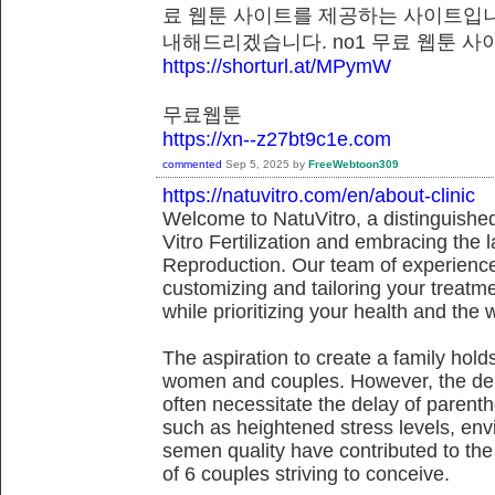
료 웹툰 사이트를 제공하는 사이트입니
내해드리겠습니다. no1 무료 웹툰
https://shorturl.at/MPymW
무료웹툰
https://xn--z27bt9c1e.com
commented
Sep 5, 2025
by
FreeWebtoon309
https://natuvitro.com/en/about-clinic
Welcome to NatuVitro, a distinguished fe
Vitro Fertilization and embracing the
Reproduction. Our team of experienced
customizing and tailoring your treatm
while prioritizing your health and the 
The aspiration to create a family hol
women and couples. However, the dem
often necessitate the delay of parent
such as heightened stress levels, env
semen quality have contributed to the
of 6 couples striving to conceive.