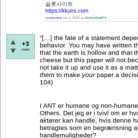
슬롯사이트
https://kkuns.com
commented
Oct 1, 2025
by
OnlineSlot879
”[…] the fate of a statement depe
+3
behavior. You may have written th
votes
that the earth is hollow and that
cheese but this paper will not bec
not take it up and use it as a matt
them
to make
your
paper a decisi
104)
I ANT er humane og non-humane ak
Others. Det jeg er i tvivl om er 
aktører kan handle, hvis denne ha
betragtes som en begrænsning a
handlemuligheder?