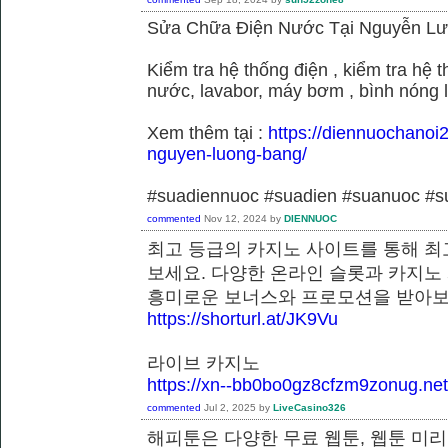
Sửa Chữa Điện Nước Tại Nguyễn L
Kiểm tra hệ thống điện , kiểm tra hệ
nước, lavabor, máy bơm , bình nóng 
Xem thêm tại :
https://diennuochanoi
nguyen-luong-bang/
#suadiennuoc #suadien #suanuoc 
commented
Nov 12, 2024
by
DIENNUOC
최고 등급의 카지노 사이트를 통해 최
보세요. 다양한 온라인 슬롯과 카지노
흥미로운 보너스와 프로모션을 받
https://shorturl.at/JK9Vu
라이브 카지노
https://xn--bb0bo0gz8cfzm9zonug.net
commented
Jul 2, 2025
by
LiveCasino326
해피툰은 다양한 무료 웹툰, 웹툰 미리