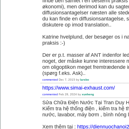
finde den samlet i en bestemt praksis
økonomi), men derimod kan du sagtens 
diffusionsantagelser næsten alle sted
du kan finde en diffusionsantagelse, s
diskutere op imod translation..
Katrine hvelplund, der besøger os i 
praksis :-)
Der er p.t. masser af ANT indenfor le
noget, der måske kunne interessere no
om oligoptikon meget fremtrædende i
(spørg f.eks. Ask)..
commented
Dec 7, 2015
by
larsbo
https://www.simai-exhaust.com/
commented
Feb 28, 2024
by
xunheng
Sửa Chữa Điện Nước Tại Tran Duy 
Kiểm tra hệ thống điện , kiểm tra hệ
nước, lavabor, máy bơm , bình nóng 
Xem thêm tại :
https://diennuochanoi