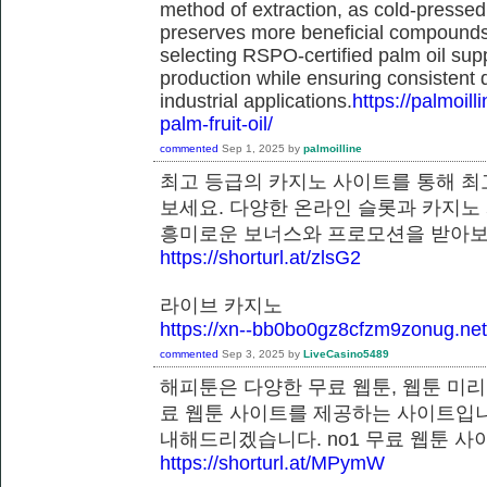
method of extraction, as cold-pressed
preserves more beneficial compounds. 
selecting RSPO-certified palm oil sup
production while ensuring consistent 
industrial applications.
https://palmoil
palm-fruit-oil/
commented
Sep 1, 2025
by
palmoilline
최고 등급의 카지노 사이트를 통해 최
보세요. 다양한 온라인 슬롯과 카지노
흥미로운 보너스와 프로모션을 받
https://shorturl.at/zlsG2
라이브 카지노
https://xn--bb0bo0gz8cfzm9zonug.net
commented
Sep 3, 2025
by
LiveCasino5489
해피툰은 다양한 무료 웹툰, 웹툰 미리
료 웹툰 사이트를 제공하는 사이트입니
내해드리겠습니다. no1 무료 웹툰
https://shorturl.at/MPymW