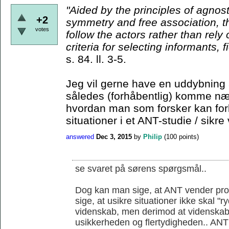
"Aided by the principles
of agnost
+2
symmetry and free association, t
votes
follow the actors rather than rely
criteria for
selecting informants, f
s. 84. ll. 3-5.
Jeg vil gerne have en uddybning 
således (forhåbentlig) komme nær
hvordan man som forsker kan for
situationer i et ANT-studie / sikre 
answered
Dec 3, 2015
by
Philip
(
100
points)
se svaret på sørens spørgsmål..
Dog kan man sige, at ANT vender prob
sige, at usikre situationer ikke skal "
videnskab, men derimod at videnskab
usikkerheden og flertydigheden.. ANT