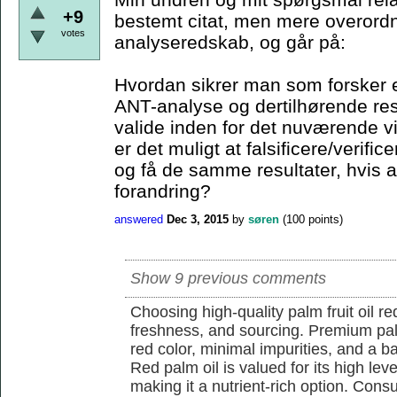
+9
bestemt citat, men mere overordn
votes
analyseredskab, og går på:
Hvordan sikrer man som forsker e
ANT-analyse og dertilhørende resu
valide inden for det nuværende 
er det muligt at falsificere/verif
og få de samme resultater, hvis a
forandring?
answered
Dec 3, 2015
by
søren
(
100
points)
Show 9 previous comments
Choosing high-quality palm fruit oil req
freshness, and sourcing. Premium pal
red color, minimal impurities, and a b
Red palm oil is valued for its high lev
making it a nutrient-rich option. Con