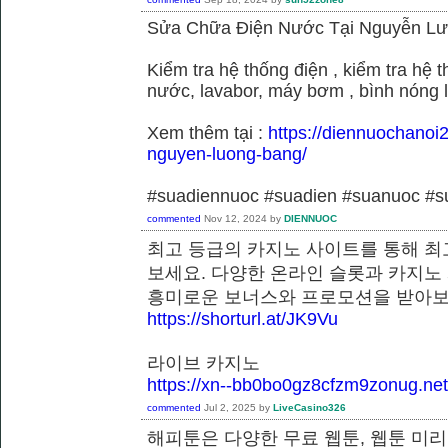
Sửa Chữa Điện Nước Tại Nguyễn L
Kiểm tra hệ thống điện , kiểm tra hệ
nước, lavabor, máy bơm , bình nóng 
Xem thêm tại :
https://diennuochanoi
nguyen-luong-bang/
#suadiennuoc #suadien #suanuoc 
commented
Nov 12, 2024
by
DIENNUOC
최고 등급의 카지노 사이트를 통해 최
보세요. 다양한 온라인 슬롯과 카지노
흥미로운 보너스와 프로모션을 받
https://shorturl.at/JK9Vu
라이브 카지노
https://xn--bb0bo0gz8cfzm9zonug.net
commented
Jul 2, 2025
by
LiveCasino326
해피툰은 다양한 무료 웹툰, 웹툰 미리