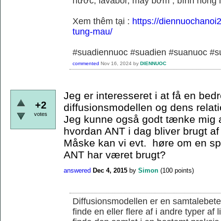
nước, lavabor, máy bơm , bình nóng 
Xem thêm tại :
https://diennuochanoi
tung-mau/
#suadiennuoc #suadien #suanuoc 
commented
Nov 16, 2024
by
DIENNUOC
Jeg er interesseret i at få en bedr
+2
diffusionsmodellen og dens relati
votes
Jeg kunne også godt tænke mig a
hvordan ANT i dag bliver brugt af
Måske kan vi evt. høre om en s
ANT har været brugt?
answered
Dec 4, 2015
by
Simon
(
100
points)
Diffusionsmodellen er en samtalebete
finde en eller flere af i andre typer af 