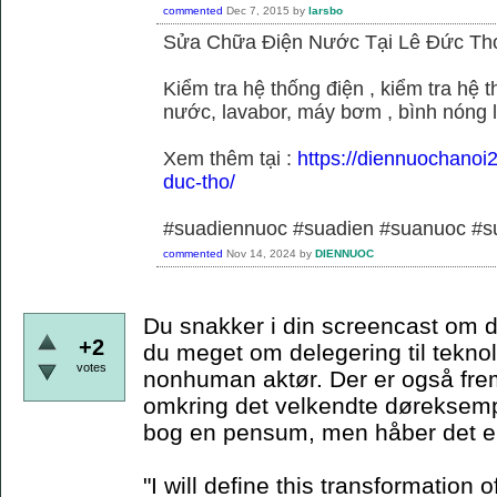
commented
Dec 7, 2015
by
larsbo
Sửa Chữa Điện Nước Tại Lê Đức Th
Kiểm tra hệ thống điện , kiểm tra hệ
nước, lavabor, máy bơm , bình nóng 
Xem thêm tại :
https://diennuochanoi
duc-tho/
#suadiennuoc #suadien #suanuoc 
commented
Nov 14, 2024
by
DIENNUOC
Du snakker i din screencast om d
+2
du meget om delegering til teknol
votes
nonhuman aktør. Der er også frem
omkring det velkendte døreksempe
bog en pensum, men håber det er
"I will define this transformation o