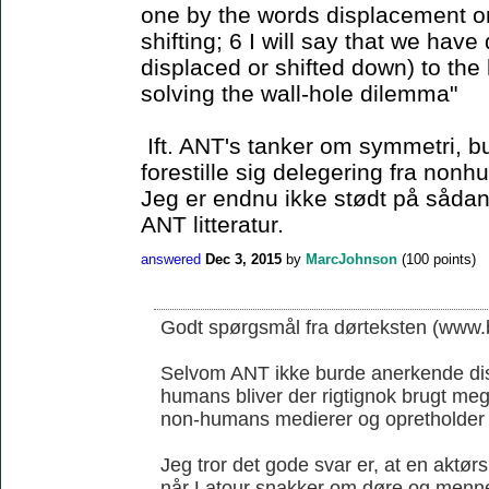
one by the words displacement or 
shifting; 6 I will say that we have
displaced or shifted down) to the 
solving the wall-hole dilemma"
Ift. ANT's tanker om symmetri, b
forestille sig delegering fra non
Jeg er endnu ikke stødt på sådan 
ANT litteratur.
answered
Dec 3, 2015
by
MarcJohnson
(
100
points)
Godt spørgsmål fra dørteksten (www.b
Selvom ANT ikke burde anerkende di
humans bliver der rigtignok brugt me
non-humans medierer og opretholder
Jeg tror det gode svar er, at en aktørs
når Latour snakker om døre og menn