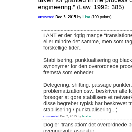
engineering.” (Law, 1992: 385)
answered
Dec 3, 2015
by
Lisa
(
100
points)
I ANT er der rigtig mange "translation
eller mindre det samme, men som tages 
forskellige tider..
Stabilisering, punktualisering og blac
synonymer for den overordnede proce
fremstå som enheder..
Delegering, shifting, passage punkter
problematization osv.. beskriver alle 
forsøger at gøre stabilisere et netværk
disse begreber typisk har beskrevet 
stabilisering / punktualisering...)
commented
Dec 7, 2015
by
larsbo
Dog er 'translation' det overordnede 
ovennævnte aspekter...