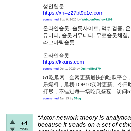
성인웹툰
https://xn--z27bt9c1e.com
commented
Sep 6, 2025
by
WebtoonPreview3299
온라인슬롯, 슬롯사이트, 먹튀검증, 
뮤니티, 슬롯커뮤니티, 무료슬롯체험,
라그마틱슬롯
온라인슬롯
https://kkuns.com
commented
Oct 1, 2025
by
OnlineSlot879
51吃瓜网 - 全网更新最快的吃瓜平
乐爆料，瓜榜TOP10实时更新。今
打尽，不错过每一场吃瓜盛宴！访问51
commented
Jan 15
by
51cg
“Actor-network theory is analytical
+4
because it treads on a set of ethi
votes