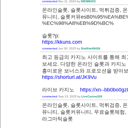
commented
Nov 11, 2024
by
DIENNUOC
온라인슬롯, 슬롯사이트, 먹튀검증, 
뮤니티, 슬롯커뮤esB0%95%EA%BE%
%EC%98%A8%EB%9D%BC%
슬롯?p:
https://kkuns.com
commented
Jun 30, 2025
by
SlotSite08436
최고 등급의 카지노 사이트를 통해 최
보세요. 다양한 온라인 슬롯과 카지노
흥미로운 보너스와 프로모션을 받
https://shorturl.at/JK9Vu
라이브 카지노
https://xn--bb0bo0g
commented
Sep 13, 2025
by
LiveCasino326
온라인슬롯, 슬롯사이트, 먹튀검증, 
뮤니티, 슬롯커뮤니티, 무료슬롯체험,
라그마틱슬롯