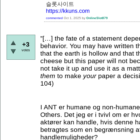
슬롯사이트
https://kkuns.com
commented
Oct 1, 2025
by
OnlineSlot879
”[…] the fate of a statement depe
+3
behavior. You may have written th
votes
that the earth is hollow and that
cheese but this paper will not bec
not take it up and use it as a matt
them
to make
your
paper a decisi
104)
I ANT er humane og non-humane ak
Others. Det jeg er i tvivl om er 
aktører kan handle, hvis denne ha
betragtes som en begrænsning a
handlemuligheder?