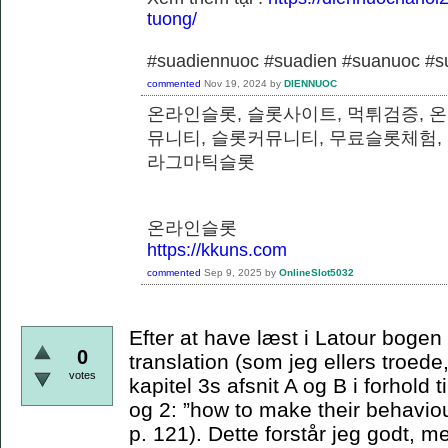
tuong/
#suadiennuoc #suadien #suanuoc 
commented
Nov 19, 2024
by
DIENNUOC
온라인슬롯, 슬롯사이트, 먹튀검증, 
뮤니티, 슬롯커뮤니티, 무료슬롯체험,
라그마틱슬롯
온라인슬롯
https://kkuns.com
commented
Sep 9, 2025
by
OnlineSlot5032
Efter at have læst i Latour bogen e
0
translation (som jeg ellers troede,
votes
kapitel 3s afsnit A og B i forhold t
og 2: ”how to make their behaviou
p. 121). Dette forstår jeg godt, m