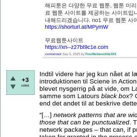
해피툰은 다양한 무료 웹툰, 웹툰 미리
료 웹툰 사이트를 제공하는 사이트입니
내해드리겠습니다. no1 무료 웹
https://shorturl.at/MPymW
무료웹툰사이트
https://xn--z27bt9c1e.com
commented
Sep 3, 2025
by
FreeWebtoonSite303
Indtil videre har jeg kun nået at
+3
introduktionen til Sciene in Actio
votes
blevet nysgerrig på at vide, om 
samme som Latours
black box
? 
end det andet til at beskrive de
”[…]
network patterns that are wi
those that can be punctualized
. 
network packages – that can, if p
taken for granted in the process