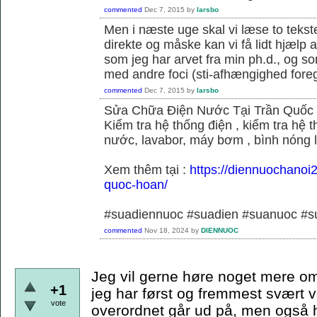
commented
Dec 7, 2015
by
larsbo
Men i næste uge skal vi læse to tekst
direkte og måske kan vi få lidt hjælp 
som jeg har arvet fra min ph.d., og s
med andre foci (sti-afhængighed foregå
commented
Dec 7, 2015
by
larsbo
Sửa Chữa Điện Nước Tại Trần Quốc
Kiểm tra hệ thống điện , kiểm tra hệ
nước, lavabor, máy bơm , bình nóng 
Xem thêm tại :
https://diennuochanoi
quoc-hoan/
#suadiennuoc #suadien #suanuoc 
commented
Nov 18, 2024
by
DIENNUOC
Jeg vil gerne høre noget mere om
+1
jeg har først og fremmest svært v
vote
overordnet går ud på, men også hvi