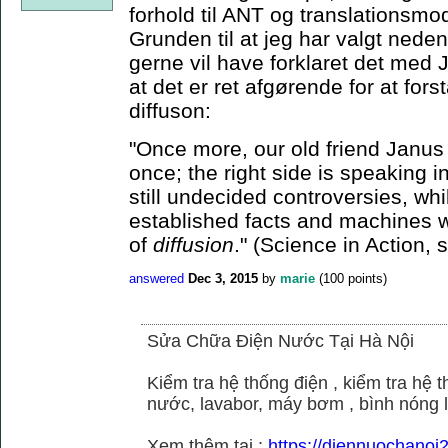
forhold til ANT og translationsmo
Grunden til at jeg har valgt neden
gerne vil have forklaret det med J
at det er ret afgørende for at for
diffuson:
"Once more, our old friend Janus 
once; the right side is speaking i
still undecided controversies, whi
established facts and machines w
of
diffusion
." (Science in Action, 
answered
Dec 3, 2015
by
marie
(
100
points)
Sửa Chữa Điện Nước Tại Hà Nội
Kiểm tra hệ thống điện , kiểm tra hệ
nước, lavabor, máy bơm , bình nóng 
Xem thêm tại :
https://diennuochano