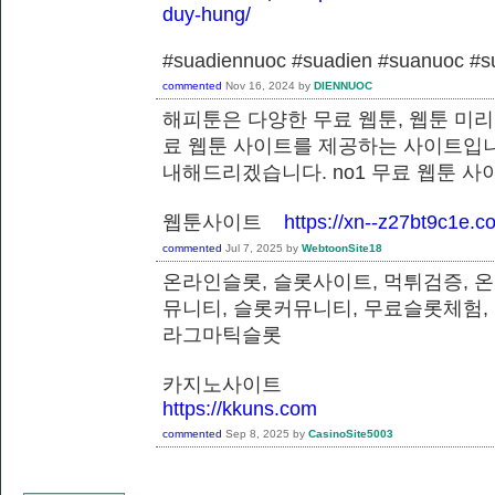
duy-hung/
#suadiennuoc #suadien #suanuoc 
commented
Nov 16, 2024
by
DIENNUOC
해피툰은 다양한 무료 웹툰, 웹툰 미리
료 웹툰 사이트를 제공하는 사이트입니
내해드리겠습니다. no1 무료 웹툰 
웹툰사이트
https://xn--z27bt9c1e.c
commented
Jul 7, 2025
by
WebtoonSite18
온라인슬롯, 슬롯사이트, 먹튀검증, 
뮤니티, 슬롯커뮤니티, 무료슬롯체험,
라그마틱슬롯
카지노사이트
https://kkuns.com
commented
Sep 8, 2025
by
CasinoSite5003