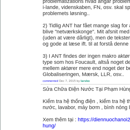
problematizations hvad angår probleme
i-lande, videnskaben, FN, osv. skal spi
problemets løsning..
2) Tidlig ANT har fået mange slag fo
blive "netværkskonge". Mit afsnit med 
(uden at være dårligt), men de tekster 
og gode at læse ift. til at forstå denne k
3) I ANT findes der ingen makro aktør
type som hos Foucault, altså noget der
mellem aktører mere end noget der be
Globaliseringen, Mærsk, LLR, osv..
commented
Dec 7, 2015
by
larsbo
Sửa Chữa Điện Nước Tại Phạm Hùn
Kiểm tra hệ thống điện , kiểm tra hệ
nước, lavabor, máy bơm , bình nóng 
Xem thêm tại :
https://diennuochano
hung/