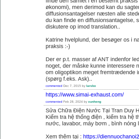
finde den samlet i en bestemt praksis
økonomi), men derimod kan du sagtens 
diffusionsantagelser næsten alle sted
du kan finde en diffusionsantagelse, s
diskutere op imod translation..
Katrine hvelplund, der besøger os i 
praksis :-)
Der er p.t. masser af ANT indenfor le
noget, der måske kunne interessere no
om oligoptikon meget fremtrædende i
(spørg f.eks. Ask)..
commented
Dec 7, 2015
by
larsbo
https://www.simai-exhaust.com/
commented
Feb 28, 2024
by
xunheng
Sửa Chữa Điện Nước Tại Tran Duy 
Kiểm tra hệ thống điện , kiểm tra hệ
nước, lavabor, máy bơm , bình nóng 
Xem thêm tại :
https://diennuochanoi