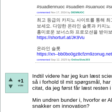
#suadiennuoc #suadien #suanuoc 
commented
Nov 17, 2024
by
DIENNUOC
최고 등급의 카지노 사이트를 통해 최
보세요. 다양한 온라인 슬롯과 카지노
흥미로운 보너스와 프로모션을 
https://shorturl.at/JK9Vu
온라인 슬롯
https://xn--bb0bo0gz8cfzm9zonug.net
commented
Sep 12, 2025
by
OnlineSlots303
Indtil videre har jeg kun læst scie
+1
så i forhold til mit spørgsmål, har
vote
citat, da jeg først får læst resten
Min undren bunder i, hvorfor er A
snakker om innovation?