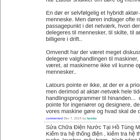
En dør er selvfølgelig et hybridt akt
menneske. Men døren indtager ofte ro
passagepunkt i det netværk, hvori d
delegeres til mennesker, til skilte, til
billigere i drift..
Omvendt har der været meget diskus
delegere valghandlingen til maskiner,
været, at maskinerne ikke vil kunne
mennesker..
Latours pointe er ikke, at der er a pri
men derimod at aktør-netvæk hele tide
handlingsprogrammer til hinanden... o
pointe for ingeniører og designere, de
vores maskine gøre og hvad skal de 
commented
Dec 7, 2015
by
larsbo
Sửa Chữa Điện Nước Tại Hồ Tùng 
Kiểm tra hệ thống điện , kiểm tra hệ