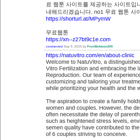
료 웹툰 사이트를 제공하는 사이트입니
내해드리겠습니다. no1 무료 웹툰
https://shorturl.at/MPymW
무료웹툰
https://xn--z27bt9c1e.com
commented
Sep 5, 2025
by
FreeWebtoon309
https://natuvitro.com/en/about-clinic
Welcome to NatuVitro, a distinguished fe
Vitro Fertilization and embracing the
Reproduction. Our team of experienced
customizing and tailoring your treatm
while prioritizing your health and the 
The aspiration to create a family hol
women and couples. However, the dem
often necessitate the delay of parent
such as heightened stress levels, env
semen quality have contributed to the
of 6 couples striving to conceive.