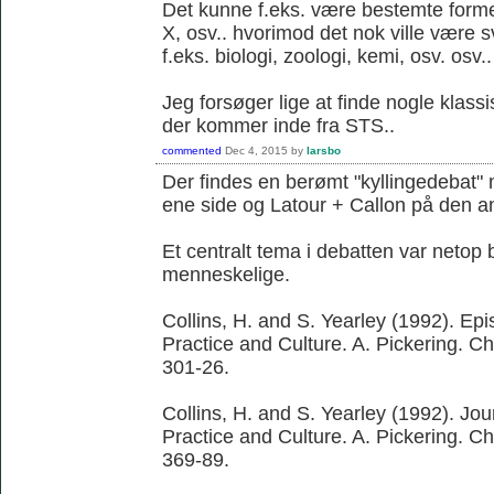
Det kunne f.eks. være bestemte former 
X, osv.. hvorimod det nok ville være 
f.eks. biologi, zoologi, kemi, osv. osv..
Jeg forsøger lige at finde nogle klassi
der kommer inde fra STS..
commented
Dec 4, 2015
by
larsbo
Der findes en berømt "kyllingedebat"
ene side og Latour + Callon på den a
Et centralt tema i debatten var netop 
menneskelige.
Collins, H. and S. Yearley (1992). Ep
Practice and Culture. A. Pickering. C
301-26.
Collins, H. and S. Yearley (1992). Jo
Practice and Culture. A. Pickering. C
369-89.