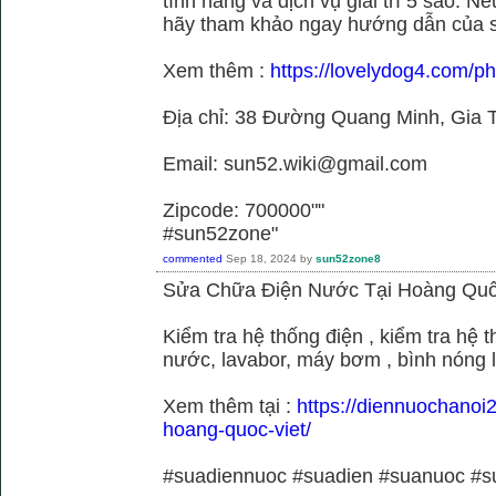
tính năng và dịch vụ giải trí 5 sao. N
hãy tham khảo ngay hướng dẫn của 
Xem thêm :
https://lovelydog4.com/p
Địa chỉ: 38 Đường Quang Minh, Gia T
Email: sun52.wiki@gmail.com
Zipcode: 700000""
#sun52zone"
commented
Sep 18, 2024
by
sun52zone8
Sửa Chữa Điện Nước Tại Hoàng Quố
Kiểm tra hệ thống điện , kiểm tra hệ
nước, lavabor, máy bơm , bình nóng 
Xem thêm tại :
https://diennuochanoi
hoang-quoc-viet/
#suadiennuoc #suadien #suanuoc 