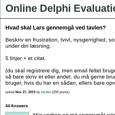
Online Delphi Evaluat
Hvad skal Lars gennemgå ved tavlen?
Beskriv en frustration, tvivl, nysgerrighed, s
under din læsning.
5 linjer + et citat.
(du skal registrere dig, men email feltet bruge
så bare skriv et eller andet. du må gerne b
bruger, hvis du har en sådan, ellers bare opr
asked
Nov 27, 2015
by
larsbo
(
200
points)
44 Answers
Min undren og mit spørgsmål relate