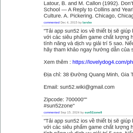
Latour, B. and M. Callon (1992). Don’
School — A Reply to Collins and Year
Culture. A. Pickering. Chicago, Chica
commented
Dec 4, 2015
by
larsbo
"Tải app sun52 ios về thiết bị sẽ giú
với các siêu phẩm game chất lượng h
tính năng và dịch vụ giải trí 5 sao. N
hãy tham khảo ngay hướng dẫn của 
Xem thêm :
https://lovelydog4.com/p
Địa chỉ: 38 Đường Quang Minh, Gia T
Email: sun52.wiki@gmail.com
Zipcode: 700000""
#sun52zone"
commented
Sep 15, 2024
by
sun52zone8
"Tải app sun52 ios về thiết bị sẽ giú
với các siêu phẩm game chất lượng h