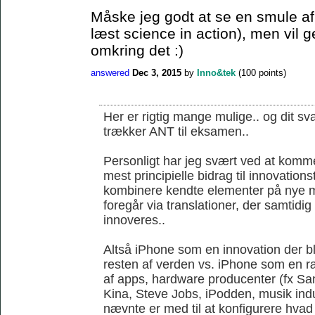
Måske jeg godt at se en smule af 
læst science in action), men vil 
omkring det :)
answered
Dec 3, 2015
by
Inno&tek
(
100
points)
Her er rigtig mange mulige.. og dit sva
trækker ANT til eksamen..
Personligt har jeg svært ved at komme
mest principielle bidrag til innovations
kombinere kendte elementer på nye m
foregår via translationer, der samtidi
innoveres..
Altså iPhone som en innovation der ble
resten af verden vs. iPhone som en r
af apps, hardware producenter (fx S
Kina, Steve Jobs, iPodden, musik indus
nævnte er med til at konfigurere hvad