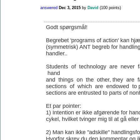
answered
Dec 3, 2015
by
David
(
100
points)
Godt spørgsmål!
Begrebet 'programs of action' kan hjæl
(symmetrisk) ANT begreb for handling
handler..
Students of technology are never 
hand
and things on the other, they are 
sections of which are endowed to p
sections are entrusted to parts of no
Et par pointer:
1) Intention er ikke afgørende for ha
cykel, hvilket tvinger mig til at gå elle
2) Man kan ikke "adskille" handlingsfo
Hvorfor skrev du den kommentar og ik