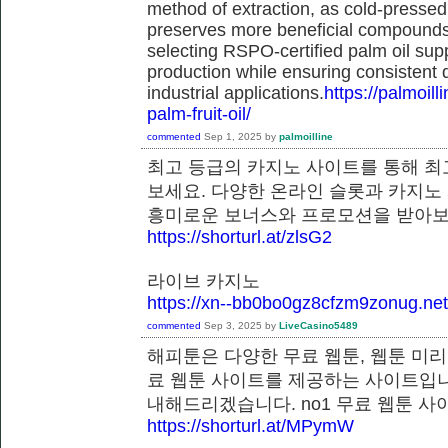
method of extraction, as cold-pressed
preserves more beneficial compounds. 
selecting RSPO-certified palm oil sup
production while ensuring consistent 
industrial applications.
https://palmoil
palm-fruit-oil/
commented
Sep 1, 2025
by
palmoilline
최고 등급의 카지노 사이트를 통해 최
보세요. 다양한 온라인 슬롯과 카지노
흥미로운 보너스와 프로모션을 받
https://shorturl.at/zlsG2
라이브 카지노
https://xn--bb0bo0gz8cfzm9zonug.net
commented
Sep 3, 2025
by
LiveCasino5489
해피툰은 다양한 무료 웹툰, 웹툰 미리
료 웹툰 사이트를 제공하는 사이트입니
내해드리겠습니다. no1 무료 웹툰
https://shorturl.at/MPymW