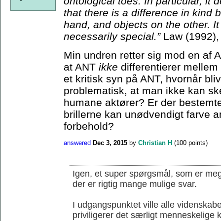
ontological toes. In particular, it
that there is a difference in kin
hand, and objects on the other. I
necessarily special.”
Law (1992),
Min undren retter sig mod en af 
at ANT
ikke
differentierer melle
et kritisk syn på ANT, hvornår bli
problematisk, at man ikke kan s
humane aktører? Er der bestemte 
brillerne kan unødvendigt farve an
forbehold?
answered
Dec 3, 2015
by
Christian H
(
100
points)
Igen, et super spørgsmål, som er mege
der er rigtig mange mulige svar.
I udgangspunktet ville alle videnskab
priviligerer det særligt menneskelige k