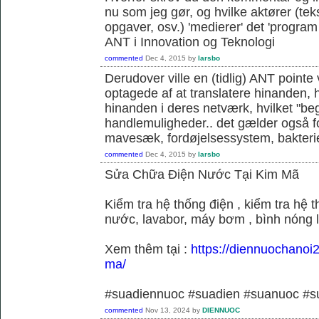
nu som jeg gør, og hvilke aktører (teks
opgaver, osv.) 'medierer' det 'program o
ANT i Innovation og Teknologi
commented
Dec 4, 2015
by
larsbo
Derudover ville en (tidlig) ANT pointe 
optagede af at translatere hinanden, hvi
hinanden i deres netværk, hvilket "be
handlemuligheder.. det gælder også f
mavesæk, fordøjelsessystem, bakterie
commented
Dec 4, 2015
by
larsbo
Sửa Chữa Điện Nước Tại Kim Mã
Kiểm tra hệ thống điện , kiểm tra hệ
nước, lavabor, máy bơm , bình nóng 
Xem thêm tại :
https://diennuochanoi
ma/
#suadiennuoc #suadien #suanuoc 
commented
Nov 13, 2024
by
DIENNUOC