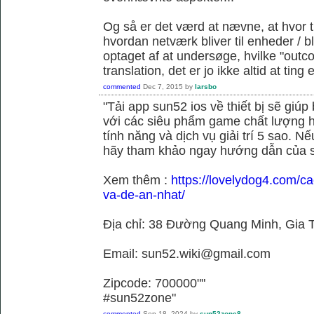
Og så er det værd at nævne, at hvor t
hvordan netværk bliver til enheder / 
optaget af at undersøge, hvilke "outc
translation, det er jo ikke altid at tin
commented
Dec 7, 2015
by
larsbo
"Tải app sun52 ios về thiết bị sẽ giú
với các siêu phẩm game chất lượng h
tính năng và dịch vụ giải trí 5 sao. N
hãy tham khảo ngay hướng dẫn của 
Xem thêm :
https://lovelydog4.com/ca
va-de-an-nhat/
Địa chỉ: 38 Đường Quang Minh, Gia T
Email: sun52.wiki@gmail.com
Zipcode: 700000""
#sun52zone"
commented
Sep 18, 2024
by
sun52zone8