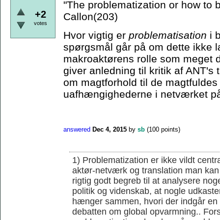
"The problematization or how to
+2
Callon(203)
votes
Hvor vigtig er
problematisation
i 
spørgsmål går på om dette ikke læ
makroaktørens rolle som meget d
giver anledning til kritik af ANT'
om magtforhold til de magtfuldes 
uafhængighederne i netværket på
answered
Dec 4, 2015
by
sb
(
100
points)
1) Problematization er ikke vildt cent
aktør-netværk og translation man kan 
rigtig godt begreb til at analysere noge
politik og videnskab, at nogle udkaster
hænger sammen, hvori der indgår en r
debatten om global opvarmning.. Forsk