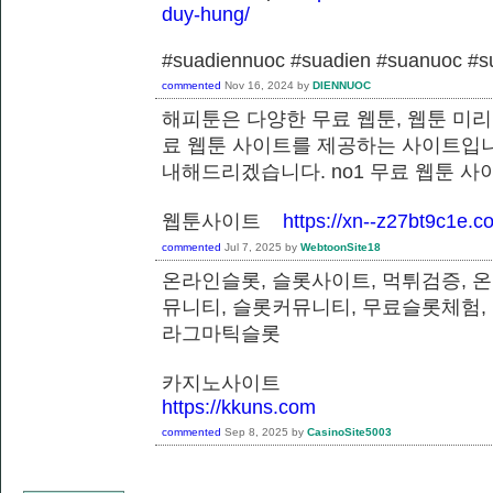
duy-hung/
#suadiennuoc #suadien #suanuoc 
commented
Nov 16, 2024
by
DIENNUOC
해피툰은 다양한 무료 웹툰, 웹툰 미리
료 웹툰 사이트를 제공하는 사이트입니
내해드리겠습니다. no1 무료 웹툰 
웹툰사이트
https://xn--z27bt9c1e.c
commented
Jul 7, 2025
by
WebtoonSite18
온라인슬롯, 슬롯사이트, 먹튀검증, 
뮤니티, 슬롯커뮤니티, 무료슬롯체험,
라그마틱슬롯
카지노사이트
https://kkuns.com
commented
Sep 8, 2025
by
CasinoSite5003