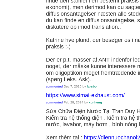
finde den samlet i en bestemt praksis
økonomi), men derimod kan du sagtens 
diffusionsantagelser næsten alle sted
du kan finde en diffusionsantagelse, s
diskutere op imod translation..
Katrine hvelplund, der besøger os i 
praksis :-)
Der er p.t. masser af ANT indenfor le
noget, der måske kunne interessere no
om oligoptikon meget fremtrædende i
(spørg f.eks. Ask)..
commented
Dec 7, 2015
by
larsbo
https://www.simai-exhaust.com/
commented
Feb 28, 2024
by
xunheng
Sửa Chữa Điện Nước Tại Tran Duy 
Kiểm tra hệ thống điện , kiểm tra hệ
nước, lavabor, máy bơm , bình nóng 
Xem thêm tại :
https://diennuochanoi