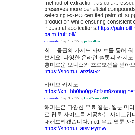
method of extraction, as cold-pressed
preserves more beneficial compounds. 
selecting RSPO-certified palm oil sup
production while ensuring consistent 
industrial applications.
https://palmoil
palm-fruit-oil/
commented
Sep 1, 2025
by
palmoilline
최고 등급의 카지노 사이트를 통해 최
보세요. 다양한 온라인 슬롯과 카지노
흥미로운 보너스와 프로모션을 받
https://shorturl.at/zlsG2
라이브 카지노
https://xn--bb0bo0gz8cfzm9zonug.net
commented
Sep 3, 2025
by
LiveCasino5489
해피툰은 다양한 무료 웹툰, 웹툰 미리
료 웹툰 사이트를 제공하는 사이트입니
내해드리겠습니다. no1 무료 웹툰
https://shorturl.at/MPymW