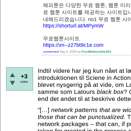
해피툰은 다양한 무료 웹툰, 웹툰 미리
료 웹툰 사이트를 제공하는 사이트입니
내해드리겠습니다. no1 무료 웹
https://shorturl.at/MPymW
무료웹툰사이트
https://xn--z27bt9c1e.com
commented
Sep 3, 2025
by
FreeWebtoonSite303
Indtil videre har jeg kun nået at
+3
introduktionen til Sciene in Actio
votes
blevet nysgerrig på at vide, om 
samme som Latours
black box
? 
end det andet til at beskrive de
”[…]
network patterns that are wi
those that can be punctualized
. 
network packages – that can, if p
taken for granted in the process