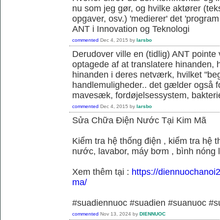
nu som jeg gør, og hvilke aktører (teks
opgaver, osv.) 'medierer' det 'program o
ANT i Innovation og Teknologi
commented
Dec 4, 2015
by
larsbo
Derudover ville en (tidlig) ANT pointe 
optagede af at translatere hinanden, hvi
hinanden i deres netværk, hvilket "be
handlemuligheder.. det gælder også f
mavesæk, fordøjelsessystem, bakterie
commented
Dec 4, 2015
by
larsbo
Sửa Chữa Điện Nước Tại Kim Mã
Kiểm tra hệ thống điện , kiểm tra hệ
nước, lavabor, máy bơm , bình nóng 
Xem thêm tại :
https://diennuochanoi
ma/
#suadiennuoc #suadien #suanuoc 
commented
Nov 13, 2024
by
DIENNUOC