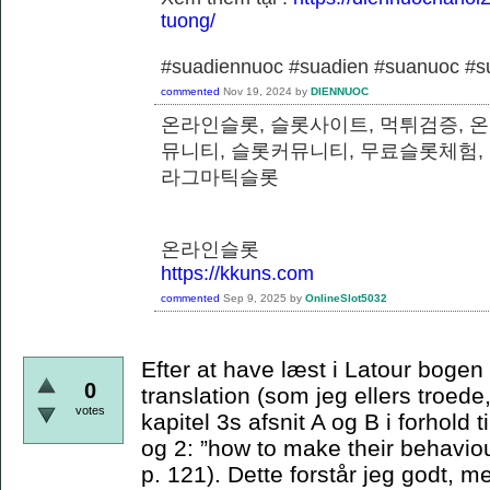
tuong/
#suadiennuoc #suadien #suanuoc 
commented
Nov 19, 2024
by
DIENNUOC
온라인슬롯, 슬롯사이트, 먹튀검증, 
뮤니티, 슬롯커뮤니티, 무료슬롯체험,
라그마틱슬롯
온라인슬롯
https://kkuns.com
commented
Sep 9, 2025
by
OnlineSlot5032
Efter at have læst i Latour bogen e
0
translation (som jeg ellers troede,
votes
kapitel 3s afsnit A og B i forhold t
og 2: ”how to make their behaviou
p. 121). Dette forstår jeg godt, m