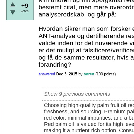
+9
bestemt citat, men mere overordn
votes
analyseredskab, og går på:
Hvordan sikrer man som forsker e
ANT-analyse og dertilhørende resu
valide inden for det nuværende 
er det muligt at falsificere/verif
og få de samme resultater, hvis a
forandring?
answered
Dec 3, 2015
by
søren
(
100
points)
Show 9 previous comments
Choosing high-quality palm fruit oil req
freshness, and sourcing. Premium pal
red color, minimal impurities, and a b
Red palm oil is valued for its high lev
making it a nutrient-rich option. Con