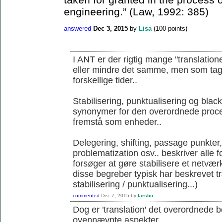
engineering.” (Law, 1992: 385)
answered
Dec 3, 2015
by
Lisa
(
100
points)
I ANT er der rigtig mange "translation
eller mindre det samme, men som tages 
forskellige tider..
Stabilisering, punktualisering og blac
synonymer for den overordnede proce
fremstå som enheder..
Delegering, shifting, passage punkter
problematization osv.. beskriver alle 
forsøger at gøre stabilisere et netværk
disse begreber typisk har beskrevet 
stabilisering / punktualisering...)
commented
Dec 7, 2015
by
larsbo
Dog er 'translation' det overordnede 
ovennævnte aspekter...