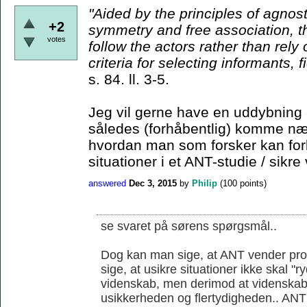
"Aided by the principles
of agnost
+2
symmetry and free association, t
votes
follow the actors rather than rely
criteria for
selecting informants, f
s. 84. ll. 3-5.
Jeg vil gerne have en uddybning 
således (forhåbentlig) komme nær
hvordan man som forsker kan for
situationer i et ANT-studie / sikre 
answered
Dec 3, 2015
by
Philip
(
100
points)
se svaret på sørens spørgsmål..
Dog kan man sige, at ANT vender prob
sige, at usikre situationer ikke skal "
videnskab, men derimod at videnskab
usikkerheden og flertydigheden.. ANT