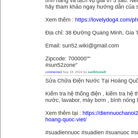
tính năng và dịch vụ giải trí 5 sao. N
hãy tham khảo ngay hướng dẫn của 
Xem thêm :
https://lovelydog4.com/p
Địa chỉ: 38 Đường Quang Minh, Gia T
Email: sun52.wiki@gmail.com
Zipcode: 700000""
#sun52zone"
commented
Sep 18, 2024
by
sun52zone8
Sửa Chữa Điện Nước Tại Hoàng Quố
Kiểm tra hệ thống điện , kiểm tra hệ
nước, lavabor, máy bơm , bình nóng 
Xem thêm tại :
https://diennuochanoi
hoang-quoc-viet/
#suadiennuoc #suadien #suanuoc 