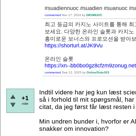
#suadiennuoc #suadien #suanuoc 
commented
Nov 17, 2024
by
DIENNUOC
최고 등급의 카지노 사이트를 통해 최
보세요. 다양한 온라인 슬롯과 카지노
흥미로운 보너스와 프로모션을 
https://shorturl.at/JK9Vu
온라인 슬롯
https://xn--bb0bo0gz8cfzm9zonug.net
commented
Sep 12, 2025
by
OnlineSlots303
Indtil videre har jeg kun læst scie
+1
så i forhold til mit spørgsmål, har
vote
citat, da jeg først får læst resten
Min undren bunder i, hvorfor er A
snakker om innovation?