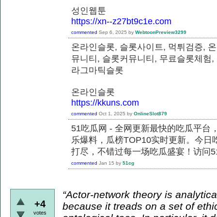
성인웹툰
https://xn--z27bt9c1e.com
commented
Sep 6, 2025
by
WebtoonPreview3299
온라인슬롯, 슬롯사이트, 먹튀검증, 
뮤니티, 슬롯커뮤니티, 무료슬롯체험,
라그마틱슬롯
온라인슬롯
https://kkuns.com
commented
Oct 1, 2025
by
OnlineSlot879
51吃瓜网 - 全网更新最快的吃瓜平
乐爆料，瓜榜TOP10实时更新。今
打尽，不错过每一场吃瓜盛宴！访问51
commented
Jan 15
by
51cg
“Actor-network theory is analytical
+4
because it treads on a set of ethi
votes