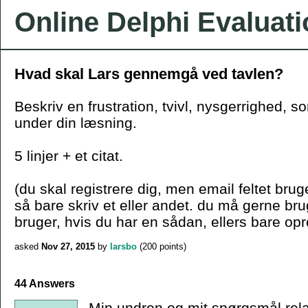
Online Delphi Evaluat
Hvad skal Lars gennemgå ved tavlen?
Beskriv en frustration, tvivl, nysgerrighed, s
under din læsning.
5 linjer + et citat.
(du skal registrere dig, men email feltet bruge
så bare skriv et eller andet. du må gerne b
bruger, hvis du har en sådan, ellers bare opr
asked
Nov 27, 2015
by
larsbo
(
200
points)
44 Answers
Min undren og mit spørgsmål relate