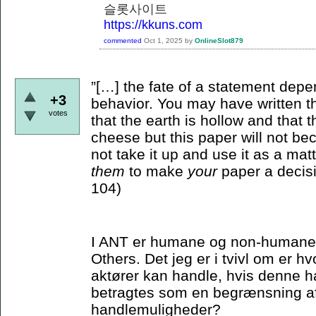
슬롯사이트
https://kkuns.com
commented
Oct 1, 2025
by
OnlineSlot879
”[…] the fate of a statement depe
+3
behavior. You may have written th
votes
that the earth is hollow and that
cheese but this paper will not bec
not take it up and use it as a matt
them
to make
your
paper a decisi
104)
I ANT er humane og non-humane ak
Others. Det jeg er i tvivl om er 
aktører kan handle, hvis denne ha
betragtes som en begrænsning a
handlemuligheder?