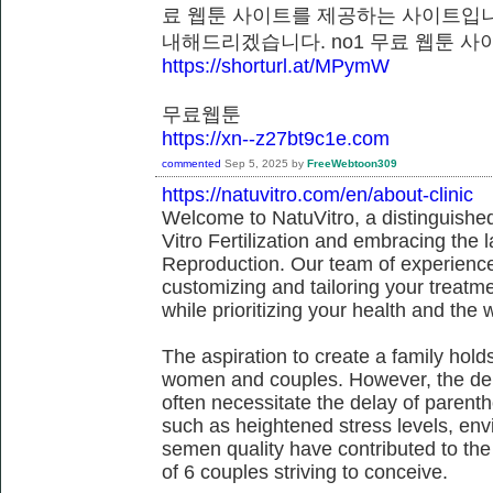
료 웹툰 사이트를 제공하는 사이트입니
내해드리겠습니다. no1 무료 웹툰
https://shorturl.at/MPymW
무료웹툰
https://xn--z27bt9c1e.com
commented
Sep 5, 2025
by
FreeWebtoon309
https://natuvitro.com/en/about-clinic
Welcome to NatuVitro, a distinguished fe
Vitro Fertilization and embracing the
Reproduction. Our team of experienced
customizing and tailoring your treatm
while prioritizing your health and the 
The aspiration to create a family hol
women and couples. However, the dem
often necessitate the delay of parent
such as heightened stress levels, env
semen quality have contributed to the
of 6 couples striving to conceive.