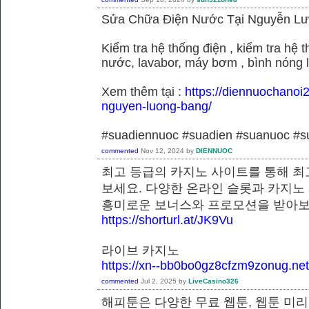
Sửa Chữa Điện Nước Tại Nguyễn L
Kiểm tra hệ thống điện , kiểm tra hệ
nước, lavabor, máy bơm , bình nóng 
Xem thêm tại :
https://diennuochanoi
nguyen-luong-bang/
#suadiennuoc #suadien #suanuoc 
commented
Nov 12, 2024
by
DIENNUOC
최고 등급의 카지노 사이트를 통해 최
보세요. 다양한 온라인 슬롯과 카지노
흥미로운 보너스와 프로모션을 받
https://shorturl.at/JK9Vu
라이브 카지노
https://xn--bb0bo0gz8cfzm9zonug.net
commented
Jul 2, 2025
by
LiveCasino326
해피툰은 다양한 무료 웹툰, 웹툰 미리