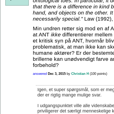
ontological toes. In particular, it
that there is a difference in kin
hand, and objects on the other. I
necessarily special.”
Law (1992),
Min undren retter sig mod en af 
at ANT
ikke
differentierer melle
et kritisk syn på ANT, hvornår bli
problematisk, at man ikke kan s
humane aktører? Er der bestemte 
brillerne kan unødvendigt farve an
forbehold?
answered
Dec 3, 2015
by
Christian H
(
100
points)
Igen, et super spørgsmål, som er mege
der er rigtig mange mulige svar.
I udgangspunktet ville alle videnskab
priviligerer det særligt menneskelige k