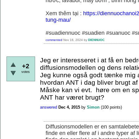
nước, lavabor, máy bơm , bình nóng 
Xem thêm tại :
https://diennuochanoi
tung-mau/
#suadiennuoc #suadien #suanuoc 
commented
Nov 16, 2024
by
DIENNUOC
Jeg er interesseret i at få en bedr
+2
diffusionsmodellen og dens relati
votes
Jeg kunne også godt tænke mig a
hvordan ANT i dag bliver brugt af
Måske kan vi evt. høre om en s
ANT har været brugt?
answered
Dec 4, 2015
by
Simon
(
100
points)
Diffusionsmodellen er en samtalebete
finde en eller flere af i andre typer af 