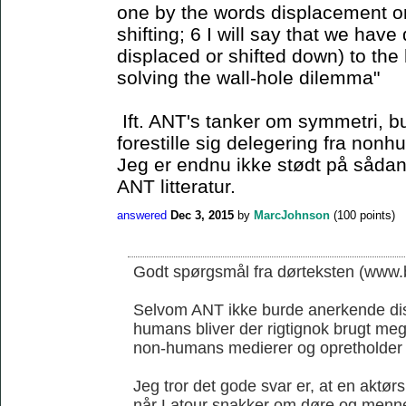
one by the words displacement or 
shifting; 6 I will say that we have
displaced or shifted down) to the 
solving the wall-hole dilemma"
Ift. ANT's tanker om symmetri, b
forestille sig delegering fra non
Jeg er endnu ikke stødt på sådan 
ANT litteratur.
answered
Dec 3, 2015
by
MarcJohnson
(
100
points)
Godt spørgsmål fra dørteksten (www.b
Selvom ANT ikke burde anerkende di
humans bliver der rigtignok brugt me
non-humans medierer og opretholder
Jeg tror det gode svar er, at en aktørs
når Latour snakker om døre og menn