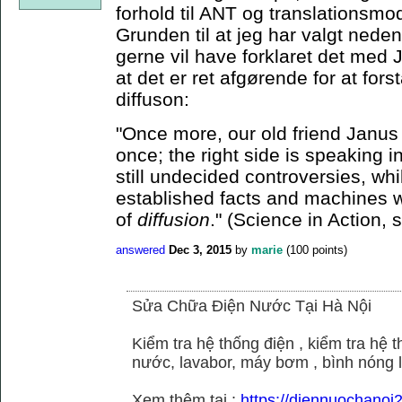
forhold til ANT og translationsmo
Grunden til at jeg har valgt neden
gerne vil have forklaret det med J
at det er ret afgørende for at for
diffuson:
"Once more, our old friend Janus 
once; the right side is speaking i
still undecided controversies, whi
established facts and machines w
of
diffusion
." (Science in Action, 
answered
Dec 3, 2015
by
marie
(
100
points)
Sửa Chữa Điện Nước Tại Hà Nội
Kiểm tra hệ thống điện , kiểm tra hệ
nước, lavabor, máy bơm , bình nóng 
Xem thêm tại :
https://diennuochano