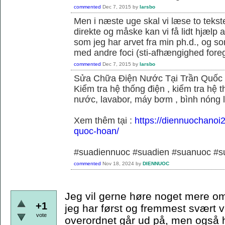
commented
Dec 7, 2015
by
larsbo
Men i næste uge skal vi læse to tekst
direkte og måske kan vi få lidt hjælp 
som jeg har arvet fra min ph.d., og s
med andre foci (sti-afhængighed foregå
commented
Dec 7, 2015
by
larsbo
Sửa Chữa Điện Nước Tại Trần Quốc
Kiểm tra hệ thống điện , kiểm tra hệ
nước, lavabor, máy bơm , bình nóng 
Xem thêm tại :
https://diennuochanoi
quoc-hoan/
#suadiennuoc #suadien #suanuoc 
commented
Nov 18, 2024
by
DIENNUOC
Jeg vil gerne høre noget mere om
+1
jeg har først og fremmest svært v
vote
overordnet går ud på, men også hvi