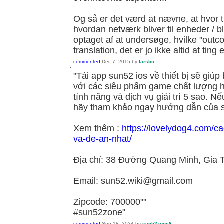
Og så er det værd at nævne, at hvor t
hvordan netværk bliver til enheder / 
optaget af at undersøge, hvilke "outc
translation, det er jo ikke altid at tin
commented
Dec 7, 2015
by
larsbo
"Tải app sun52 ios về thiết bị sẽ giú
với các siêu phẩm game chất lượng h
tính năng và dịch vụ giải trí 5 sao. N
hãy tham khảo ngay hướng dẫn của 
Xem thêm :
https://lovelydog4.com/ca
va-de-an-nhat/
Địa chỉ: 38 Đường Quang Minh, Gia T
Email: sun52.wiki@gmail.com
Zipcode: 700000""
#sun52zone"
commented
Sep 18, 2024
by
sun52zone8