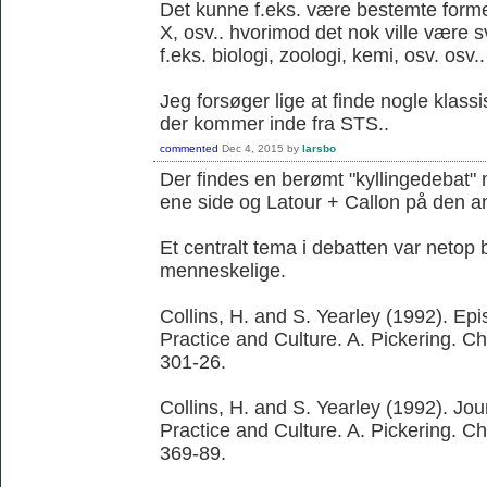
Det kunne f.eks. være bestemte former 
X, osv.. hvorimod det nok ville være 
f.eks. biologi, zoologi, kemi, osv. osv..
Jeg forsøger lige at finde nogle klassi
der kommer inde fra STS..
commented
Dec 4, 2015
by
larsbo
Der findes en berømt "kyllingedebat"
ene side og Latour + Callon på den a
Et centralt tema i debatten var netop 
menneskelige.
Collins, H. and S. Yearley (1992). Ep
Practice and Culture. A. Pickering. C
301-26.
Collins, H. and S. Yearley (1992). Jo
Practice and Culture. A. Pickering. C
369-89.