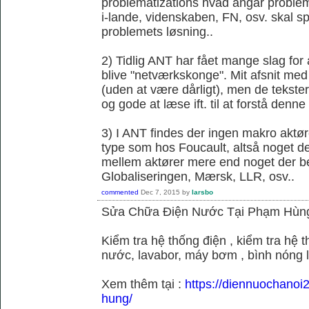
problematizations hvad angår probleme
i-lande, videnskaben, FN, osv. skal spi
problemets løsning..
2) Tidlig ANT har fået mange slag fo
blive "netværkskonge". Mit afsnit med 
(uden at være dårligt), men de tekster 
og gode at læse ift. til at forstå denne k
3) I ANT findes der ingen makro aktør
type som hos Foucault, altså noget der
mellem aktører mere end noget der be
Globaliseringen, Mærsk, LLR, osv..
commented
Dec 7, 2015
by
larsbo
Sửa Chữa Điện Nước Tại Phạm Hùn
Kiểm tra hệ thống điện , kiểm tra hệ
nước, lavabor, máy bơm , bình nóng 
Xem thêm tại :
https://diennuochano
hung/