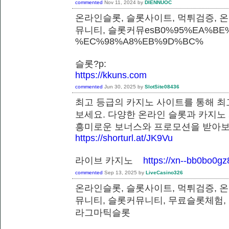
commented
Nov 11, 2024
by
DIENNUOC
온라인슬롯, 슬롯사이트, 먹튀검증, 
뮤니티, 슬롯커뮤esB0%95%EA%BE%
%EC%98%A8%EB%9D%BC%
슬롯?p:
https://kkuns.com
commented
Jun 30, 2025
by
SlotSite08436
최고 등급의 카지노 사이트를 통해 최
보세요. 다양한 온라인 슬롯과 카지노
흥미로운 보너스와 프로모션을 받
https://shorturl.at/JK9Vu
라이브 카지노
https://xn--bb0bo0g
commented
Sep 13, 2025
by
LiveCasino326
온라인슬롯, 슬롯사이트, 먹튀검증, 
뮤니티, 슬롯커뮤니티, 무료슬롯체험,
라그마틱슬롯