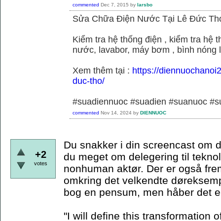
commented
Dec 7, 2015
by
larsbo
Sửa Chữa Điện Nước Tại Lê Đức Th
Kiểm tra hệ thống điện , kiểm tra hệ
nước, lavabor, máy bơm , bình nóng 
Xem thêm tại :
https://diennuochanoi
duc-tho/
#suadiennuoc #suadien #suanuoc 
commented
Nov 14, 2024
by
DIENNUOC
Du snakker i din screencast om d
+2
du meget om delegering til teknol
votes
nonhuman aktør. Der er også frem
omkring det velkendte døreksempe
bog en pensum, men håber det er
"I will define this transformation o