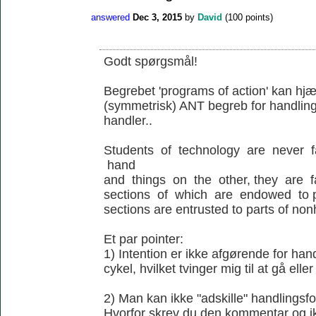
answered
Dec 3, 2015
by
David
(
100
points)
Godt spørgsmål!
Begrebet 'programs of action' kan hjæl
(symmetrisk) ANT begreb for handling
handler..
Students of technology are never 
hand
and things on the other, they are 
sections of which are endowed to p
sections are entrusted to parts of no
Et par pointer:
1) Intention er ikke afgørende for ha
cykel, hvilket tvinger mig til at gå elle
2) Man kan ikke "adskille" handlingsfo
Hvorfor skrev du den kommentar og ik