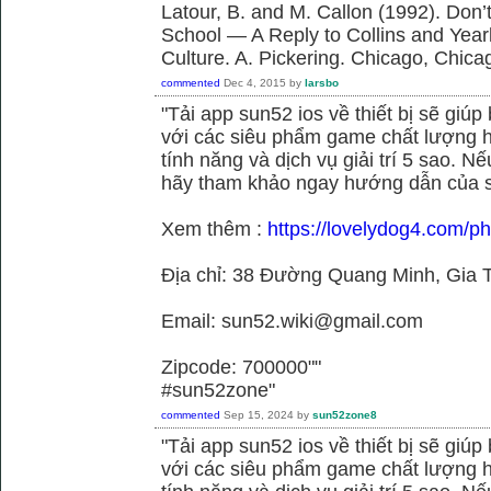
Latour, B. and M. Callon (1992). Don’
School — A Reply to Collins and Year
Culture. A. Pickering. Chicago, Chica
commented
Dec 4, 2015
by
larsbo
"Tải app sun52 ios về thiết bị sẽ giú
với các siêu phẩm game chất lượng h
tính năng và dịch vụ giải trí 5 sao. N
hãy tham khảo ngay hướng dẫn của 
Xem thêm :
https://lovelydog4.com/p
Địa chỉ: 38 Đường Quang Minh, Gia T
Email: sun52.wiki@gmail.com
Zipcode: 700000""
#sun52zone"
commented
Sep 15, 2024
by
sun52zone8
"Tải app sun52 ios về thiết bị sẽ giú
với các siêu phẩm game chất lượng h