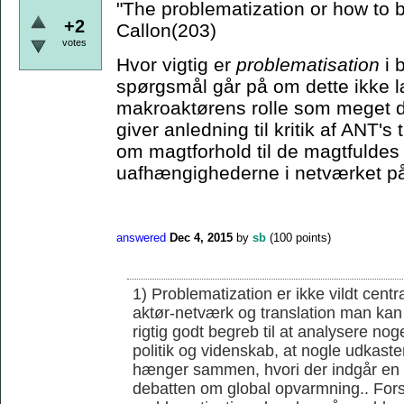
"The problematization or how to
+2
Callon(203)
votes
Hvor vigtig er
problematisation
i 
spørgsmål går på om dette ikke læ
makroaktørens rolle som meget d
giver anledning til kritik af ANT'
om magtforhold til de magtfuldes 
uafhængighederne i netværket på
answered
Dec 4, 2015
by
sb
(
100
points)
1) Problematization er ikke vildt cent
aktør-netværk og translation man kan 
rigtig godt begreb til at analysere noge
politik og videnskab, at nogle udkaster
hænger sammen, hvori der indgår en r
debatten om global opvarmning.. Forsk