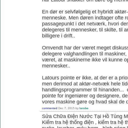
En dør er selvfølgelig et hybridt akt
menneske. Men døren indtager ofte ro
passagepunkt i det netværk, hvori d
delegeres til mennesker, til skilte, til
billigere i drift..
Omvendt har der været meget diskus
delegere valghandlingen til maskiner,
været, at maskinerne ikke vil kunne
mennesker..
Latours pointe er ikke, at der er a pri
men derimod at aktør-netvæk hele tide
handlingsprogrammer til hinanden... o
pointe for ingeniører og designere, de
vores maskine gøre og hvad skal de 
commented
Dec 7, 2015
by
larsbo
Sửa Chữa Điện Nước Tại Hồ Tùng 
Kiểm tra hệ thống điện , kiểm tra hệ