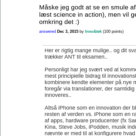
Måske jeg godt at se en smule af 
læst science in action), men vil 
omkring det :)
answered
Dec 3, 2015
by
Inno&tek
(
100
points)
Her er rigtig mange mulige.. og dit sva
trækker ANT til eksamen..
Personligt har jeg svært ved at komme
mest principielle bidrag til innovations
kombinere kendte elementer på nye m
foregår via translationer, der samtidi
innoveres..
Altså iPhone som en innovation der ble
resten af verden vs. iPhone som en r
af apps, hardware producenter (fx S
Kina, Steve Jobs, iPodden, musik indus
nævnte er med til at konfigurere hvad