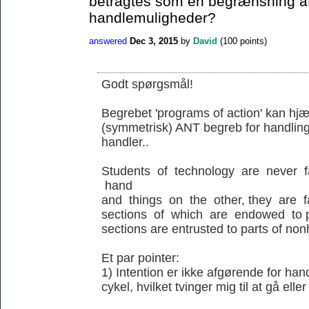
betragtes som en begrænsning a
handlemuligheder?
answered
Dec 3, 2015
by
David
(
100
points)
Godt spørgsmål!
Begrebet 'programs of action' kan hjæl
(symmetrisk) ANT begreb for handling
handler..
Students of technology are never 
hand
and things on the other, they are 
sections of which are endowed to p
sections are entrusted to parts of no
Et par pointer:
1) Intention er ikke afgørende for ha
cykel, hvilket tvinger mig til at gå elle