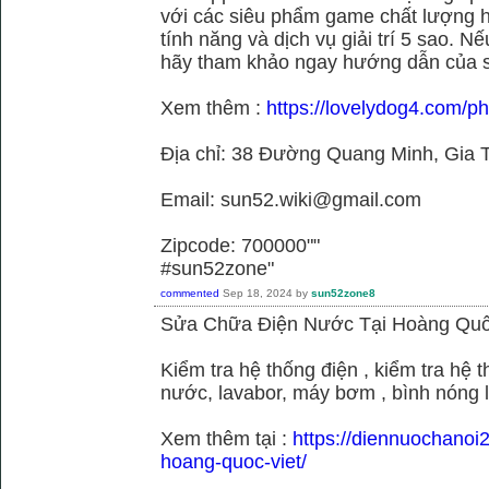
với các siêu phẩm game chất lượng h
tính năng và dịch vụ giải trí 5 sao. N
hãy tham khảo ngay hướng dẫn của 
Xem thêm :
https://lovelydog4.com/p
Địa chỉ: 38 Đường Quang Minh, Gia T
Email: sun52.wiki@gmail.com
Zipcode: 700000""
#sun52zone"
commented
Sep 18, 2024
by
sun52zone8
Sửa Chữa Điện Nước Tại Hoàng Quố
Kiểm tra hệ thống điện , kiểm tra hệ
nước, lavabor, máy bơm , bình nóng 
Xem thêm tại :
https://diennuochanoi
hoang-quoc-viet/