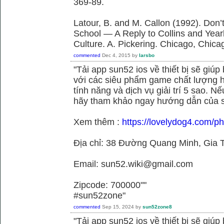
369-89.
Latour, B. and M. Callon (1992). Don’
School — A Reply to Collins and Year
Culture. A. Pickering. Chicago, Chica
commented
Dec 4, 2015
by
larsbo
"Tải app sun52 ios về thiết bị sẽ giú
với các siêu phẩm game chất lượng h
tính năng và dịch vụ giải trí 5 sao. N
hãy tham khảo ngay hướng dẫn của 
Xem thêm :
https://lovelydog4.com/p
Địa chỉ: 38 Đường Quang Minh, Gia T
Email: sun52.wiki@gmail.com
Zipcode: 700000""
#sun52zone"
commented
Sep 15, 2024
by
sun52zone8
"Tải app sun52 ios về thiết bị sẽ giú