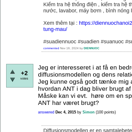
Kiểm tra hệ thống điện , kiểm tra hệ
nước, lavabor, máy bơm , bình nóng 
Xem thêm tại :
https://diennuochanoi
tung-mau/
#suadiennuoc #suadien #suanuoc 
commented
Nov 16, 2024
by
DIENNUOC
Jeg er interesseret i at få en bedr
+2
diffusionsmodellen og dens relati
votes
Jeg kunne også godt tænke mig a
hvordan ANT i dag bliver brugt af
Måske kan vi evt. høre om en s
ANT har været brugt?
answered
Dec 4, 2015
by
Simon
(
100
points)
Diffusionsmodellen er en samtalebete