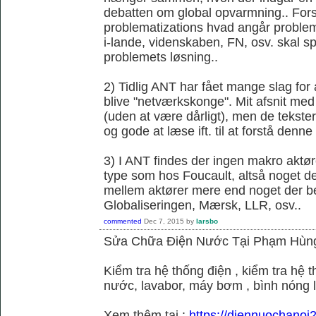
debatten om global opvarmning.. Forsk
problematizations hvad angår probleme
i-lande, videnskaben, FN, osv. skal spi
problemets løsning..
2) Tidlig ANT har fået mange slag fo
blive "netværkskonge". Mit afsnit med 
(uden at være dårligt), men de tekster 
og gode at læse ift. til at forstå denne k
3) I ANT findes der ingen makro aktør
type som hos Foucault, altså noget der
mellem aktører mere end noget der be
Globaliseringen, Mærsk, LLR, osv..
commented
Dec 7, 2015
by
larsbo
Sửa Chữa Điện Nước Tại Phạm Hùn
Kiểm tra hệ thống điện , kiểm tra hệ
nước, lavabor, máy bơm , bình nóng 
Xem thêm tại :
https://diennuochano