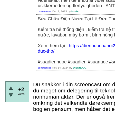
videnskab, men derimod at videnskab
usikkerheden og flertydigheden.. ANT
commented
Dec 7, 2015
by
larsbo
Sửa Chữa Điện Nước Tại Lê Đức Th
Kiểm tra hệ thống điện , kiểm tra hệ
nước, lavabor, máy bơm , bình nóng 
Xem thêm tại :
https://diennuochanoi
duc-tho/
#suadiennuoc #suadien #suanuoc 
commented
Nov 14, 2024
by
DIENNUOC
Du snakker i din screencast om d
+2
du meget om delegering til teknol
votes
nonhuman aktør. Der er også frem
omkring det velkendte døreksempe
bog en pensum, men håber det er