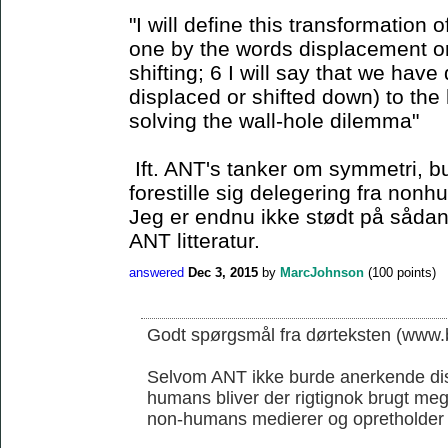
"I will define this transformation o
one by the words displacement or 
shifting; 6 I will say that we have
displaced or shifted down) to the 
solving the wall-hole dilemma"
Ift. ANT's tanker om symmetri, b
forestille sig delegering fra non
Jeg er endnu ikke stødt på sådan 
ANT litteratur.
answered
Dec 3, 2015
by
MarcJohnson
(
100
points)
Godt spørgsmål fra dørteksten (www.b
Selvom ANT ikke burde anerkende di
humans bliver der rigtignok brugt me
non-humans medierer og opretholder