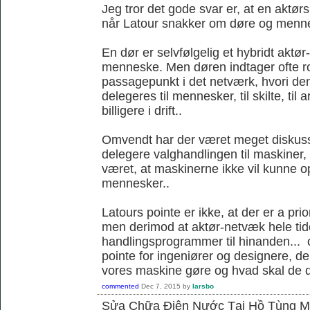
Jeg tror det gode svar er, at en aktørs
når Latour snakker om døre og menn
En dør er selvfølgelig et hybridt akt
menneske. Men døren indtager ofte ro
passagepunkt i det netværk, hvori d
delegeres til mennesker, til skilte, til
billigere i drift..
Omvendt har der været meget diskus
delegere valghandlingen til maskiner,
været, at maskinerne ikke vil kunne
mennesker..
Latours pointe er ikke, at der er a pri
men derimod at aktør-netvæk hele tide
handlingsprogrammer til hinanden... o
pointe for ingeniører og designere, de
vores maskine gøre og hvad skal de 
commented
Dec 7, 2015
by
larsbo
Sửa Chữa Điện Nước Tại Hồ Tùng 