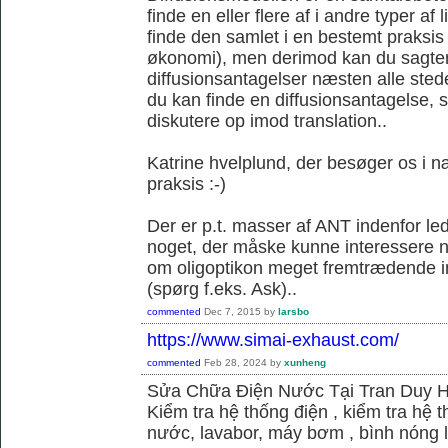
finde en eller flere af i andre typer af 
finde den samlet i en bestemt praksis
økonomi), men derimod kan du sagtens 
diffusionsantagelser næsten alle sted
du kan finde en diffusionsantagelse, s
diskutere op imod translation..
Katrine hvelplund, der besøger os i 
praksis :-)
Der er p.t. masser af ANT indenfor le
noget, der måske kunne interessere no
om oligoptikon meget fremtrædende i
(spørg f.eks. Ask)..
commented
Dec 7, 2015
by
larsbo
https://www.simai-exhaust.com/
commented
Feb 28, 2024
by
xunheng
Sửa Chữa Điện Nước Tại Tran Duy 
Kiểm tra hệ thống điện , kiểm tra hệ
nước, lavabor, máy bơm , bình nóng 