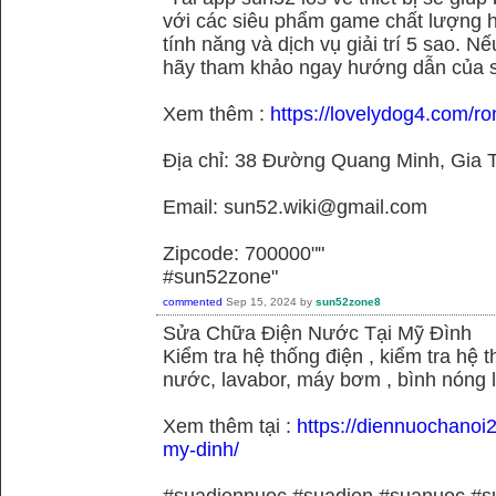
với các siêu phẩm game chất lượng h
tính năng và dịch vụ giải trí 5 sao. N
hãy tham khảo ngay hướng dẫn của 
Xem thêm :
https://lovelydog4.com/r
Địa chỉ: 38 Đường Quang Minh, Gia T
Email: sun52.wiki@gmail.com
Zipcode: 700000""
#sun52zone"
commented
Sep 15, 2024
by
sun52zone8
Sửa Chữa Điện Nước Tại Mỹ Đình
Kiểm tra hệ thống điện , kiểm tra hệ
nước, lavabor, máy bơm , bình nóng 
Xem thêm tại :
https://diennuochanoi
my-dinh/
#suadiennuoc #suadien #suanuoc 