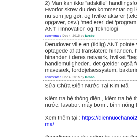
2) Man kan ikke "adskille" handlingsfo
Hvorfor skrev du den kommentar og ik
nu som jeg gør, og hvilke aktører (teks
opgaver, osv.) 'medierer' det 'program o
ANT i Innovation og Teknologi
commented
Dec 4, 2015
by
larsbo
Derudover ville en (tidlig) ANT pointe 
optagede af at translatere hinanden, hvi
hinanden i deres netværk, hvilket "be
handlemuligheder.. det gælder også f
mavesæk, fordøjelsessystem, bakterie
commented
Dec 4, 2015
by
larsbo
Sửa Chữa Điện Nước Tại Kim Mã
Kiểm tra hệ thống điện , kiểm tra hệ
nước, lavabor, máy bơm , bình nóng 
Xem thêm tại :
https://diennuochanoi
ma/
#suadiennuoc #suadien #suanuoc 