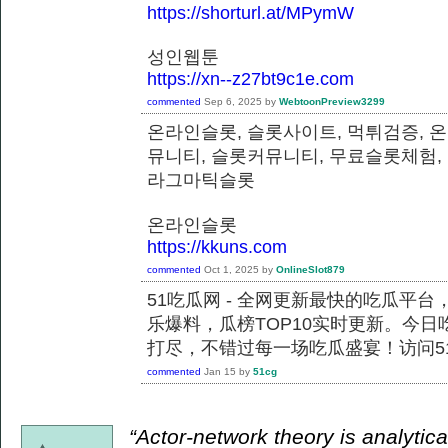
https://shorturl.at/MPymW
성인웹툰
https://xn--z27bt9c1e.com
commented
Sep 6, 2025
by
WebtoonPreview3299
온라인슬롯, 슬롯사이트, 먹튀검증, 
뮤니티, 슬롯커뮤니티, 무료슬롯체험,
라그마틱슬롯
온라인슬롯
https://kkuns.com
commented
Oct 1, 2025
by
OnlineSlot879
51吃瓜网 - 全网更新最快的吃瓜平
乐爆料，瓜榜TOP10实时更新。今
打尽，不错过每一场吃瓜盛宴！访问51
commented
Jan 15
by
51cg
“Actor-network theory is analytical