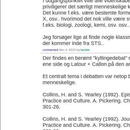
I udgangspunktet ville alle videnskab
priviligerer det særligt menneskelige k
Det kunne f.eks. være bestemte former 
X, osv.. hvorimod det nok ville være 
f.eks. biologi, zoologi, kemi, osv. osv..
Jeg forsøger lige at finde nogle klassi
der kommer inde fra STS..
commented
Dec 4, 2015
by
larsbo
Der findes en berømt "kyllingedebat"
ene side og Latour + Callon på den a
Et centralt tema i debatten var netop 
menneskelige.
Collins, H. and S. Yearley (1992). Ep
Practice and Culture. A. Pickering. C
301-26.
Collins, H. and S. Yearley (1992). Jo
Practice and Culture. A. Pickering. C