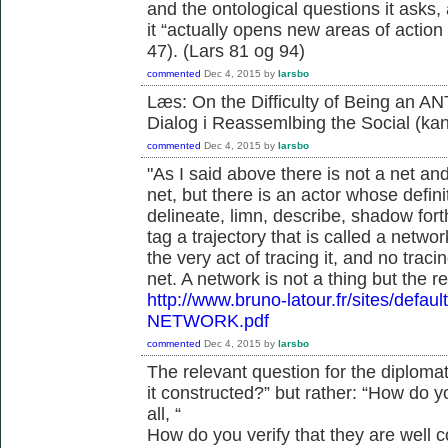
and the ontological questions it asks, 
it “actually opens new areas of action f
47). (Lars 81 og 94)
commented
Dec 4, 2015
by
larsbo
Læs: On the Difficulty of Being an ANT
Dialog i Reassemlbing the Social (ka
commented
Dec 4, 2015
by
larsbo
"As I said above there is not a net an
net, but there is an actor whose defini
delineate, limn, describe, shadow forth, 
tag a trajectory that is called a netwo
the very act of tracing it, and no traci
net. A network is not a thing but the 
http://www.bruno-latour.fr/sites/defa
NETWORK.pdf
commented
Dec 4, 2015
by
larsbo
The relevant question for the diplomats
it constructed?” but rather: “How do
all, “
How do you verify that they are well 