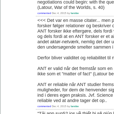
negotiations could begin: with the ques
(Latour, War of the Worlds, s. 40)
commented
Dec 4, 2015
by
larsbo
<<< Det var en masse citater... men 
forsker følger relationer og beskrive
ANT forsker ikke eftergøre, dels for
og dels fordi at en ANT forsker er et a
andet aktør-netværk, nemlig det der 
den undersøgende smelter sammen i 
Derfor bliver validitet og reliabilitet ti
ANT er valid når det fremstår som en
ikke som et "matter of fact" (Latour b
ANT er reliable når ANT studier fremst
muligheder, for dem de henvender sig ti
ind i deres egen praksis. Jvf. Science 
reliable ved at andre tager det op..
commented
Dec 4, 2015
by
larsbo
"Tải app sun52 ios về thiết bị sẽ giú