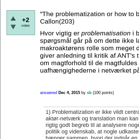
"The problematization or how to
+2
Callon(203)
votes
Hvor vigtig er
problematisation
i 
spørgsmål går på om dette ikke læ
makroaktørens rolle som meget d
giver anledning til kritik af ANT'
om magtforhold til de magtfuldes 
uafhængighederne i netværket på
answered
Dec 4, 2015
by
sb
(
100
points)
1) Problematization er ikke vildt cent
aktør-netværk og translation man kan 
rigtig godt begreb til at analysere noge
politik og videnskab, at nogle udkaster
hænger sammen, hvori der indgår en r