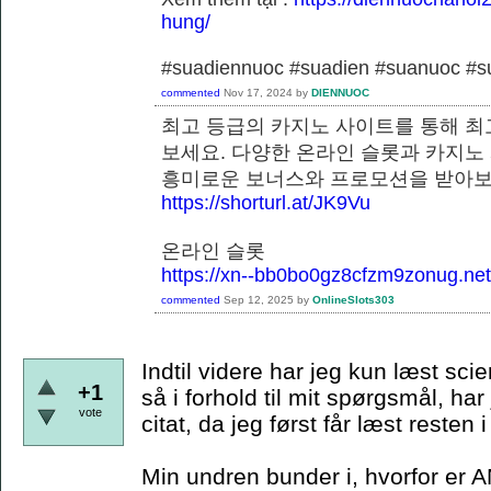
hung/
#suadiennuoc #suadien #suanuoc 
commented
Nov 17, 2024
by
DIENNUOC
최고 등급의 카지노 사이트를 통해 최
보세요. 다양한 온라인 슬롯과 카지노
흥미로운 보너스와 프로모션을 
https://shorturl.at/JK9Vu
온라인 슬롯
https://xn--bb0bo0gz8cfzm9zonug.net
commented
Sep 12, 2025
by
OnlineSlots303
Indtil videre har jeg kun læst scie
+1
så i forhold til mit spørgsmål, har
vote
citat, da jeg først får læst resten
Min undren bunder i, hvorfor er A