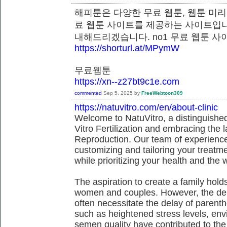
해피툰은 다양한 무료 웹툰, 웹툰 미리
료 웹툰 사이트를 제공하는 사이트입니
내해드리겠습니다. no1 무료 웹툰
https://shorturl.at/MPymW
무료웹툰
https://xn--z27bt9c1e.com
commented
Sep 5, 2025
by
FreeWebtoon309
https://natuvitro.com/en/about-clinic
Welcome to NatuVitro, a distinguished fe
Vitro Fertilization and embracing the
Reproduction. Our team of experienced
customizing and tailoring your treatm
while prioritizing your health and the 
The aspiration to create a family hol
women and couples. However, the dem
often necessitate the delay of parent
such as heightened stress levels, env
semen quality have contributed to the