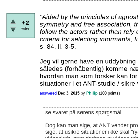
"Aided by the principles
of agnost
+2
symmetry and free association, t
votes
follow the actors rather than rely
criteria for
selecting informants, f
s. 84. ll. 3-5.
Jeg vil gerne have en uddybning 
således (forhåbentlig) komme nær
hvordan man som forsker kan for
situationer i et ANT-studie / sikre 
answered
Dec 3, 2015
by
Philip
(
100
points)
se svaret på sørens spørgsmål..
Dog kan man sige, at ANT vender prob
sige, at usikre situationer ikke skal "