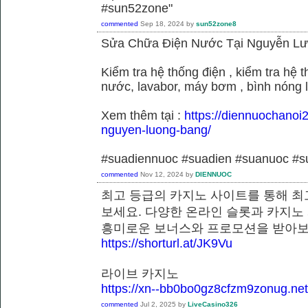
#sun52zone"
commented
Sep 18, 2024
by
sun52zone8
Sửa Chữa Điện Nước Tại Nguyễn L
Kiểm tra hệ thống điện , kiểm tra hệ
nước, lavabor, máy bơm , bình nóng 
Xem thêm tại :
https://diennuochanoi
nguyen-luong-bang/
#suadiennuoc #suadien #suanuoc 
commented
Nov 12, 2024
by
DIENNUOC
최고 등급의 카지노 사이트를 통해 최
보세요. 다양한 온라인 슬롯과 카지노
흥미로운 보너스와 프로모션을 받
https://shorturl.at/JK9Vu
라이브 카지노
https://xn--bb0bo0gz8cfzm9zonug.net
commented
Jul 2, 2025
by
LiveCasino326