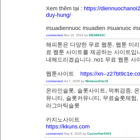
Xem thêm tại :
https://diennuochanoi
duy-hung/
#suadiennuoc #suadien #suanuoc 
commented
Nov 16, 2024
by
DIENNUOC
해피툰은 다양한 무료 웹툰, 웹툰 미리
료 웹툰 사이트를 제공하는 사이트입니
내해드리겠습니다. no1 무료 웹툰 
웹툰사이트
https://xn--z27bt9c1e.c
commented
Jul 7, 2025
by
WebtoonSite18
온라인슬롯, 슬롯사이트, 먹튀검증, 
뮤니티, 슬롯커뮤니티, 무료슬롯체험,
라그마틱슬롯
카지노사이트
https://kkuns.com
commented
Sep 8, 2025
by
CasinoSite5003