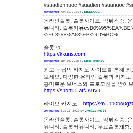
#suadiennuoc #suadien #suanuoc 
commented
Nov 11, 2024
by
DIENNUOC
온라인슬롯, 슬롯사이트, 먹튀검증, 
뮤니티, 슬롯커뮤esB0%95%EA%BE%
%EC%98%A8%EB%9D%BC%
슬롯?p:
https://kkuns.com
commented
Jun 30, 2025
by
SlotSite08436
최고 등급의 카지노 사이트를 통해 최
보세요. 다양한 온라인 슬롯과 카지노
흥미로운 보너스와 프로모션을 받
https://shorturl.at/JK9Vu
라이브 카지노
https://xn--bb0bo0g
commented
Sep 13, 2025
by
LiveCasino326
온라인슬롯, 슬롯사이트, 먹튀검증, 
뮤니티, 슬롯커뮤니티, 무료슬롯체험,