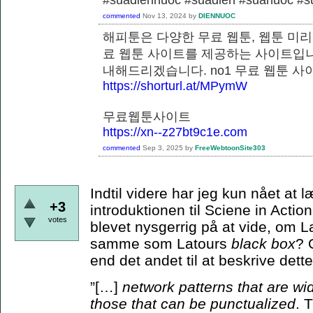
commented
Nov 13, 2024
by
DIENNUOC
해피툰은 다양한 무료 웹툰, 웹툰 미리
료 웹툰 사이트를 제공하는 사이트입니
내해드리겠습니다. no1 무료 웹
https://shorturl.at/MPymW
무료웹툰사이트
https://xn--z27bt9c1e.com
commented
Sep 3, 2025
by
FreeWebtoonSite303
Indtil videre har jeg kun nået at
+3
introduktionen til Sciene in Actio
votes
blevet nysgerrig på at vide, om 
samme som Latours
black box
? 
end det andet til at beskrive de
”[…]
network patterns that are wi
those that can be punctualized
. 