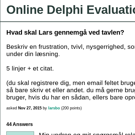
Online Delphi Evaluat
Hvad skal Lars gennemgå ved tavlen?
Beskriv en frustration, tvivl, nysgerrighed, s
under din læsning.
5 linjer + et citat.
(du skal registrere dig, men email feltet bruge
så bare skriv et eller andet. du må gerne b
bruger, hvis du har en sådan, ellers bare opr
asked
Nov 27, 2015
by
larsbo
(
200
points)
44 Answers
Min undren og mit spørgsmål relate