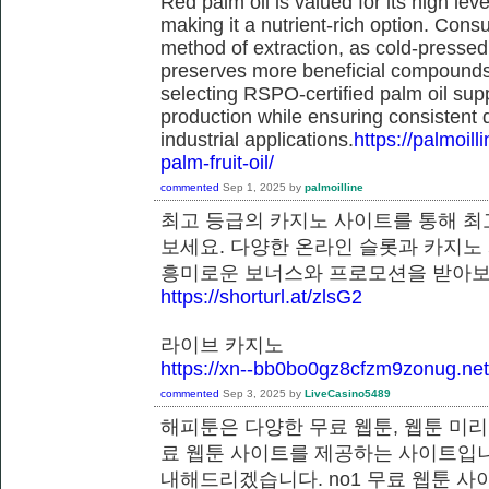
Red palm oil is valued for its high lev
making it a nutrient-rich option. Con
method of extraction, as cold-pressed
preserves more beneficial compounds. 
selecting RSPO-certified palm oil sup
production while ensuring consistent 
industrial applications.
https://palmoil
palm-fruit-oil/
commented
Sep 1, 2025
by
palmoilline
최고 등급의 카지노 사이트를 통해 최
보세요. 다양한 온라인 슬롯과 카지노
흥미로운 보너스와 프로모션을 받
https://shorturl.at/zlsG2
라이브 카지노
https://xn--bb0bo0gz8cfzm9zonug.net
commented
Sep 3, 2025
by
LiveCasino5489
해피툰은 다양한 무료 웹툰, 웹툰 미리
료 웹툰 사이트를 제공하는 사이트입니
내해드리겠습니다. no1 무료 웹툰