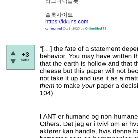
라그마틱슬롯
슬롯사이트
https://kkuns.com
commented
Oct 1, 2025
by
OnlineSlot879
”[…] the fate of a statement depe
+3
behavior. You may have written th
votes
that the earth is hollow and that
cheese but this paper will not bec
not take it up and use it as a matt
them
to make
your
paper a decisi
104)
I ANT er humane og non-humane ak
Others. Det jeg er i tvivl om er 
aktører kan handle, hvis denne ha