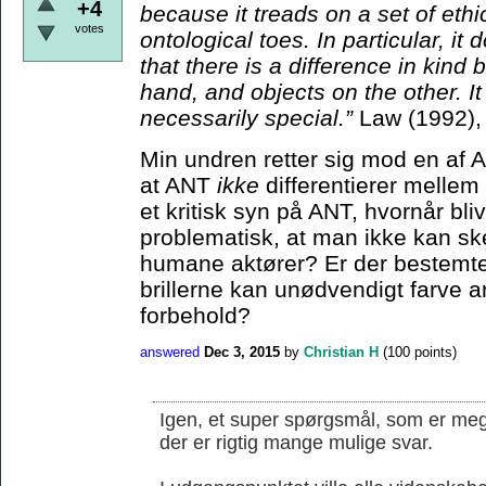
+4
because it treads on a set of ethi
votes
ontological toes. In particular, it
that there is a difference in kin
hand, and objects on the other. I
necessarily special.”
Law (1992),
Min undren retter sig mod en af 
at ANT
ikke
differentierer melle
et kritisk syn på ANT, hvornår bli
problematisk, at man ikke kan s
humane aktører? Er der bestemte 
brillerne kan unødvendigt farve an
forbehold?
answered
Dec 3, 2015
by
Christian H
(
100
points)
Igen, et super spørgsmål, som er mege
der er rigtig mange mulige svar.