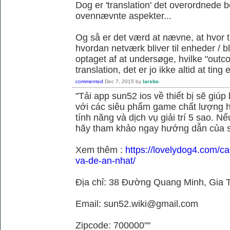
Dog er 'translation' det overordnede 
ovennævnte aspekter...
Og så er det værd at nævne, at hvor t
hvordan netværk bliver til enheder / 
optaget af at undersøge, hvilke "outc
translation, det er jo ikke altid at tin
commented
Dec 7, 2015
by
larsbo
"Tải app sun52 ios về thiết bị sẽ giú
với các siêu phẩm game chất lượng h
tính năng và dịch vụ giải trí 5 sao. N
hãy tham khảo ngay hướng dẫn của 
Xem thêm :
https://lovelydog4.com/ca
va-de-an-nhat/
Địa chỉ: 38 Đường Quang Minh, Gia T
Email: sun52.wiki@gmail.com
Zipcode: 700000""